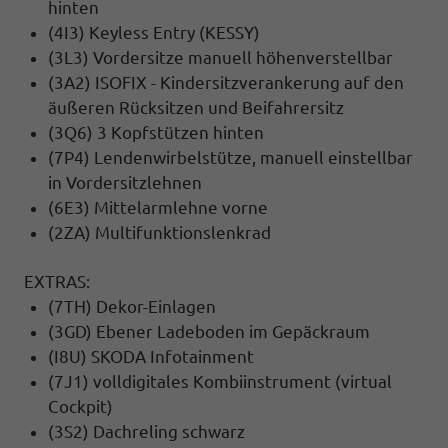
hinten
(4I3) Keyless Entry (KESSY)
(3L3) Vordersitze manuell höhenverstellbar
(3A2) ISOFIX - Kindersitzverankerung auf den
äußeren Rücksitzen und Beifahrersitz
(3Q6) 3 Kopfstützen hinten
(7P4) Lendenwirbelstütze, manuell einstellbar
in Vordersitzlehnen
(6E3) Mittelarmlehne vorne
(2ZA) Multifunktionslenkrad
EXTRAS:
(7TH) Dekor-Einlagen
(3GD) Ebener Ladeboden im Gepäckraum
(I8U) SKODA Infotainment
(7J1) volldigitales Kombiinstrument (virtual
Cockpit)
(3S2) Dachreling schwarz