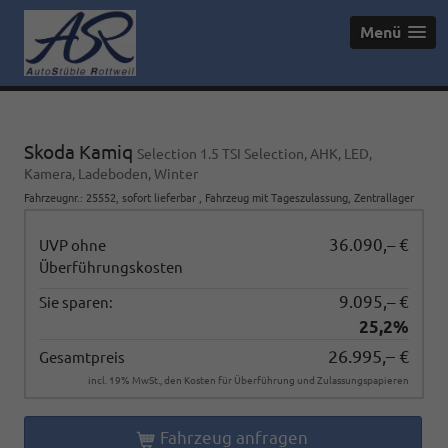
Menü
Skoda Kamiq
Selection 1.5 TSI Selection, AHK, LED,
Kamera, Ladeboden, Winter
Fahrzeugnr.
:
25552
,
sofort lieferbar
,
Fahrzeug mit Tageszulassung
, Zentrallager
36.090,– €
UVP ohne
Überführungskosten
9.095,– €
Sie sparen:
25,2%
26.995,– €
Gesamtpreis
incl. 19% MwSt., den Kosten für Überführung und Zulassungspapieren
Fahrzeug anfragen