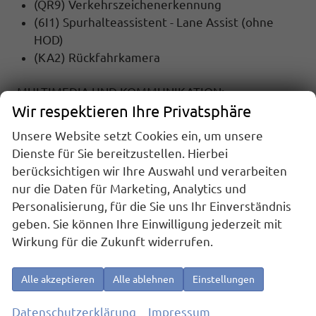
(QR9) Verkehrszeichenerkennung
(6I1) Spurhalteassistent - Lane Assist (ohne
HOD)
(KA2) Rückfahrkamera
MULTIMEDIA UND KOMMUNIKATION:
Wir respektieren Ihre Privatsphäre
(9ZX) Bluetooth
(QV3) DAB - Digitaler Radioempfang
Unsere Website setzt Cookies ein, um unsere
(9WJ) Wired & Wireless Smart Link+ (Navigation
Dienste für Sie bereitzustellen. Hierbei
über App Connect möglich (kompatibles
berücksichtigen wir Ihre Auswahl und verarbeiten
Smartphone erforderlich))
nur die Daten für Marketing, Analytics und
Personalisierung, für die Sie uns Ihr Einverständnis
SICHERHEIT:
geben. Sie können Ihre Einwilligung jederzeit mit
(EM2) Ablenkungs- und Müdigkeitserkennung
Wirkung für die Zukunft widerrufen.
(UG1) Berganfahrassistent
(4UF) Beifahrerairbag-Deaktivierung
Alle akzeptieren
Alle ablehnen
Einstellungen
(2H5) Drive Mode Select ohne Chassis Presets
(7X2) Einparkhilfe vorne und hinten
Datenschutzerklärung
Impressum