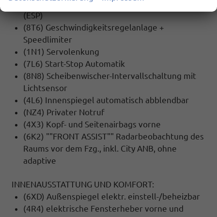
(1AS) Elektronisches Stabilisierungsprogramm
(ESP)
(8T6) Geschwindigkeitsregelanlage +
Speedlimiter
(1N1) Servolenkung
(7L6) Start-Stop Automatik
(8N8) Scheibenwischer-Intervallschaltung mit
Lichtsensor
(4L6) Innenspiegel automatisch abblendbar
(NZ4) Privater Notruf
(4X3) Kopf- und Seitenairbags vorne
(6K2) ""FRONT ASSIST"" Radarbeobachtung des
Raums vor dem Fzg., inkl. City ANB, ohne
adaptive
INNENAUSSTATTUNG UND KOMFORT:
(6XD) Außenspiegel elektr. einstell-/beheizbar
(4R4) elektrische Fensterheber vorne und