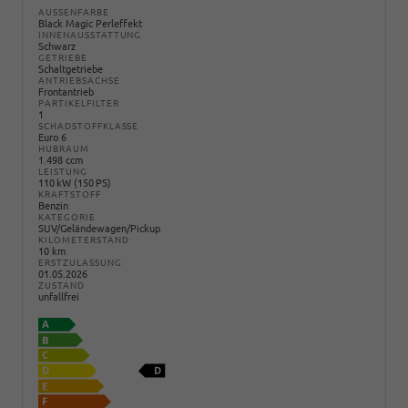
AUSSENFARBE
Black Magic Perleffekt
INNENAUSSTATTUNG
Schwarz
GETRIEBE
Schaltgetriebe
ANTRIEBSACHSE
Frontantrieb
PARTIKELFILTER
1
SCHADSTOFFKLASSE
Euro 6
HUBRAUM
1.498 ccm
LEISTUNG
110 kW (150 PS)
KRAFTSTOFF
Benzin
KATEGORIE
SUV/Geländewagen/Pickup
KILOMETERSTAND
10 km
ERSTZULASSUNG
01.05.2026
ZUSTAND
unfallfrei