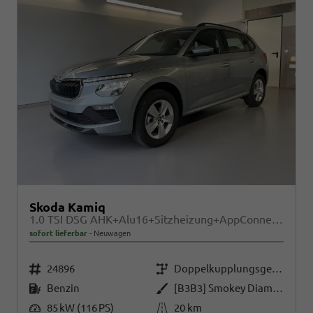
Skoda Kamiq
1.0 TSI DSG AHK+Alu16+Sitzheizung+AppConnect+GV5+LED+Nebel+Klima
sofort lieferbar
Neuwagen
Fahrzeugnr.
Getriebe
24896
Doppelkupplungsgetriebe (DSG)
Kraftstoff
Außenfarbe
Benzin
[B3B3] Smokey Diamond-Silber Metallic
Leistung
Kilometerstand
85 kW (116 PS)
20 km