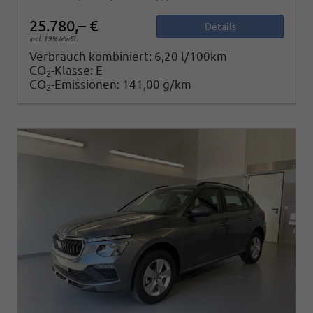
25.780,– €
Details
incl. 19% MwSt.
Verbrauch kombiniert:
6,20 l/100km
CO
-Klasse:
E
2
CO
-Emissionen:
141,00 g/km
2