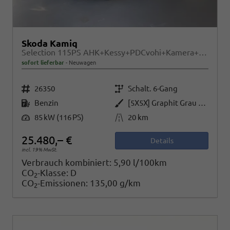
Skoda Kamiq
Selection 115PS AHK+Kessy+PDCvohi+Kamera+Climatronic+AppConnect+Sitzheizung
sofort lieferbar
Neuwagen
Fahrzeugnr.
Getriebe
26350
Schalt. 6-Gang
Kraftstoff
Außenfarbe
Benzin
[5X5X] Graphit Grau Metallic
Leistung
Kilometerstand
85 kW (116 PS)
20 km
25.480,– €
Details
incl. 19% MwSt.
Verbrauch kombiniert:
5,90 l/100km
CO
-Klasse:
D
2
CO
-Emissionen:
135,00 g/km
2