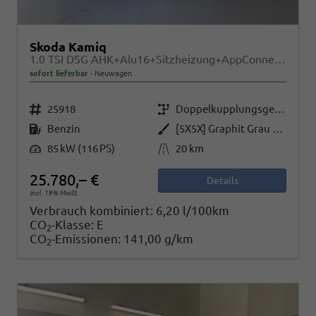
Skoda Kamiq
1.0 TSI DSG AHK+Alu16+Sitzheizung+AppConnect+GV5+LED+Nebel+Klima
sofort lieferbar
Neuwagen
Fahrzeugnr.
Getriebe
25918
Doppelkupplungsgetriebe (DSG)
Kraftstoff
Außenfarbe
Benzin
[5X5X] Graphit Grau Metallic
Leistung
Kilometerstand
85 kW (116 PS)
20 km
25.780,– €
Details
incl. 19% MwSt.
Verbrauch kombiniert:
6,20 l/100km
CO
-Klasse:
E
2
CO
-Emissionen:
141,00 g/km
2