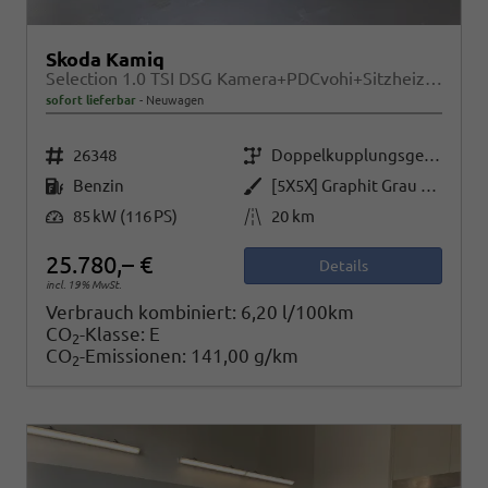
Skoda Kamiq
Selection 1.0 TSI DSG Kamera+PDCvohi+Sitzheizung+AppConnect+Sunset+Alu16
sofort lieferbar
Neuwagen
Fahrzeugnr.
Getriebe
26348
Doppelkupplungsgetriebe (DSG)
Kraftstoff
Außenfarbe
Benzin
[5X5X] Graphit Grau Metallic
Leistung
Kilometerstand
85 kW (116 PS)
20 km
25.780,– €
Details
incl. 19% MwSt.
Verbrauch kombiniert:
6,20 l/100km
CO
-Klasse:
E
2
CO
-Emissionen:
141,00 g/km
2