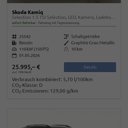
Skoda Kamiq
Selection 1.5 TSI Selection, LED, Kamera, Ladeboden, Winter
sofort lieferbar
Fahrzeug mit Tageszulassung
Fahrzeugnr.
25542
Getriebe
Schaltgetriebe
Kraftstoff
Benzin
Außenfarbe
Graphite Grau Metallic
Leistung
110 kW (150 PS)
Kilometerstand
10 km
01.05.2026
25.995,– €
Details
incl. 19% MwSt.
Verbrauch kombiniert:
5,70 l/100km
CO
-Klasse:
D
2
CO
-Emissionen:
129,00 g/km
2