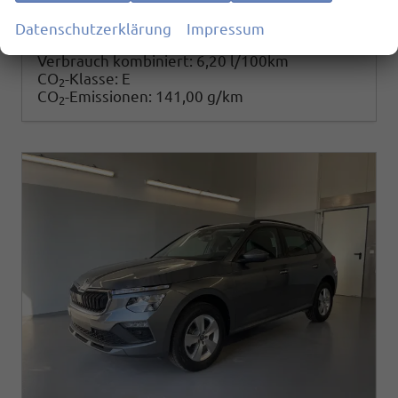
25.780,– €
Details
Datenschutzerklärung
Impressum
incl. 19% MwSt.
Verbrauch kombiniert:
6,20 l/100km
CO
-Klasse:
E
2
CO
-Emissionen:
141,00 g/km
2