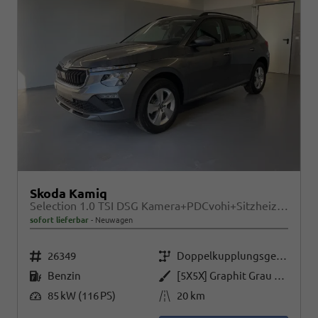
Skoda Kamiq
Selection 1.0 TSI DSG Kamera+PDCvohi+Sitzheizung+AppConnect+Sunset+Alu16
sofort lieferbar
Neuwagen
Fahrzeugnr.
Getriebe
26349
Doppelkupplungsgetriebe (DSG)
Kraftstoff
Außenfarbe
Benzin
[5X5X] Graphit Grau Metallic
Leistung
Kilometerstand
85 kW (116 PS)
20 km