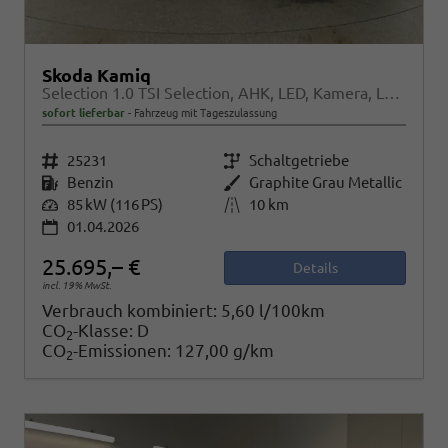
Skoda Kamiq
Selection 1.0 TSI Selection, AHK, LED, Kamera, Ladeboden, Winter
sofort lieferbar
Fahrzeug mit Tageszulassung
Fahrzeugnr.
25231
Getriebe
Schaltgetriebe
Kraftstoff
Benzin
Außenfarbe
Graphite Grau Metallic
Leistung
85 kW (116 PS)
Kilometerstand
10 km
01.04.2026
25.695,– €
Details
incl. 19% MwSt.
Verbrauch kombiniert:
5,60 l/100km
CO
-Klasse:
D
2
CO
-Emissionen:
127,00 g/km
2