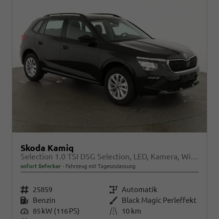
Skoda Kamiq
Selection 1.0 TSI DSG Selection, LED, Kamera, Winter, Ladeboden, 16-Zoll, 4.J-Garantie
sofort lieferbar
Fahrzeug mit Tageszulassung
Fahrzeugnr.
25859
Getriebe
Automatik
Kraftstoff
Benzin
Außenfarbe
Black Magic Perleffekt
Leistung
85 kW (116 PS)
Kilometerstand
10 km