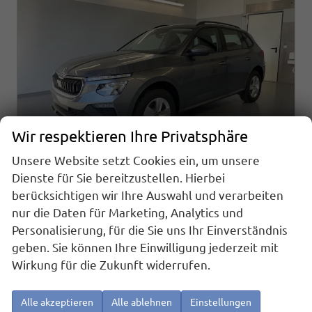
Wir respektieren Ihre Privatsphäre
Unsere Website setzt Cookies ein, um unsere
Dienste für Sie bereitzustellen. Hierbei
berücksichtigen wir Ihre Auswahl und verarbeiten
Skoda Kamiq
1.0 TSI DSG AHK+Alu16+Sitzheizung+AppConnect+GV5+LED+Nebel+Klima
nur die Daten für Marketing, Analytics und
sofort lieferbar
Neuwagen
Personalisierung, für die Sie uns Ihr Einverständnis
geben. Sie können Ihre Einwilligung jederzeit mit
Fahrzeugnr.
Getriebe
25919
Doppelkupplungsgetriebe (DSG)
Wirkung für die Zukunft widerrufen.
Kraftstoff
Außenfarbe
Benzin
[5X5X] Graphit Grau Metallic
Leistung
Kilometerstand
85 kW (116 PS)
20 km
Alle akzeptieren
Alle ablehnen
Einstellungen