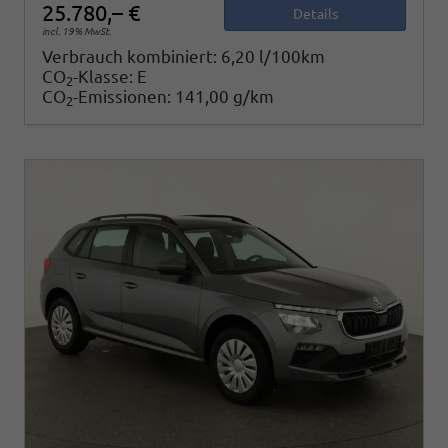
25.780,– €
Details
incl. 19% MwSt.
Verbrauch kombiniert:
6,20 l/100km
CO
-Klasse:
E
2
CO
-Emissionen:
141,00 g/km
2