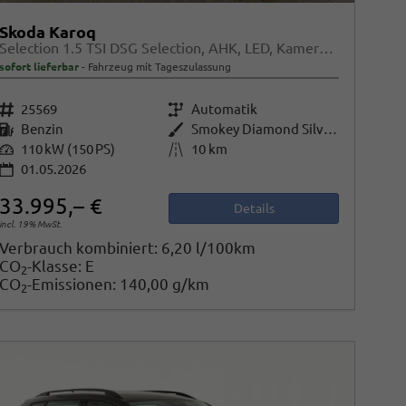
Skoda Karoq
Selection 1.5 TSI DSG Selection, AHK, LED, Kamera, Winter, Ladeboden, 4 J.-Garantie
sofort lieferbar
Fahrzeug mit Tageszulassung
Fahrzeugnr.
25569
Getriebe
Automatik
Kraftstoff
Benzin
Außenfarbe
Smokey Diamond Silver Metallic
Leistung
110 kW (150 PS)
Kilometerstand
10 km
01.05.2026
33.995,– €
Details
incl. 19% MwSt.
Verbrauch kombiniert:
6,20 l/100km
CO
-Klasse:
E
2
CO
-Emissionen:
140,00 g/km
2