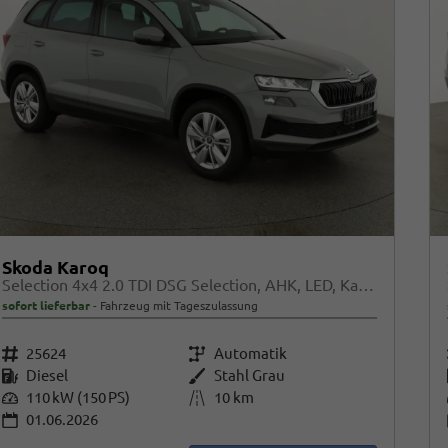
Skoda Karoq
Selection 4x4 2.0 TDI DSG Selection, AHK, LED, Kamera, Winter, 4 J.-Garantie
sofort lieferbar
Fahrzeug mit Tageszulassung
Fahrzeugnr.
25624
Getriebe
Automatik
Kraftstoff
Diesel
Außenfarbe
Stahl Grau
Leistung
110 kW (150 PS)
Kilometerstand
10 km
01.06.2026