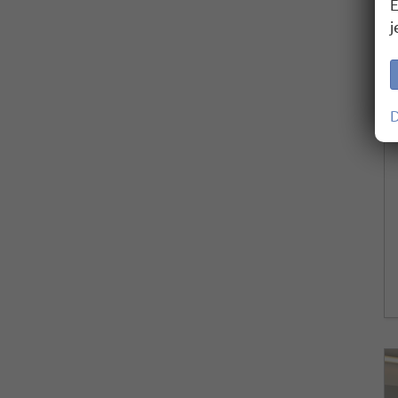
E
j
D