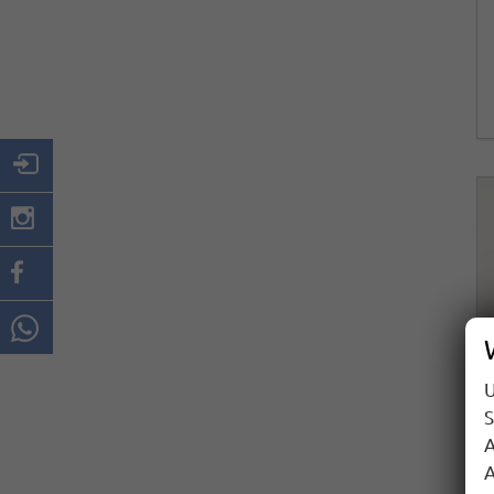
U
S
A
A