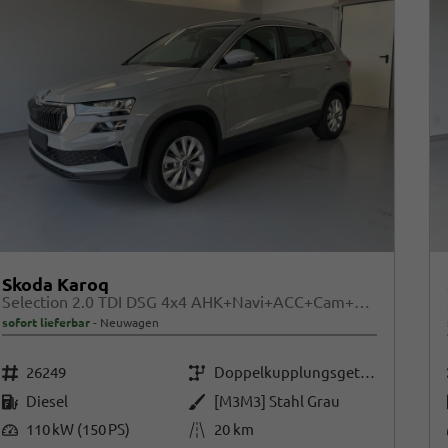
Skoda Karoq
Selection 2.0 TDI DSG 4x4 AHK+Navi+ACC+Cam+Winter+eHeck+Ambiente+Lodge+GV5
sofort lieferbar
Neuwagen
Fahrzeugnr.
Getriebe
26249
Doppelkupplungsgetriebe (DSG)
Kraftstoff
Außenfarbe
Diesel
[M3M3] Stahl Grau
Leistung
Kilometerstand
110 kW (150 PS)
20 km