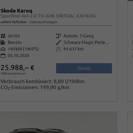
Skoda Karoq
Sportline 4x4 2.0 TSI AHK VIRTUAL KAMERA
sofort lieferbar
Gebrauchtwagen
Fahrzeugnr.
26103
Getriebe
Autom. 7-Gang
Kraftstoff
Benzin
Außenfarbe
Schwarz-Magic Perleffekt
Leistung
140 kW (190 PS)
Kilometerstand
91.637 km
05.10.2020
25.988,– €
Details
Differenzbesteuert
Verbrauch kombiniert:
8,80 l/100km
CO
-Emissionen:
199,00 g/km
2