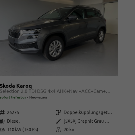
Skoda Karoq
Selection 2.0 TDI DSG 4x4 AHK+Navi+ACC+Cam+Winter+eHeck+Ambiente+Lodge+GV5
sofort lieferbar
Neuwagen
Fahrzeugnr.
Getriebe
26275
Doppelkupplungsgetriebe (DSG)
Kraftstoff
Außenfarbe
Diesel
[5X5X] Graphit Grau Metallic
Leistung
Kilometerstand
110 kW (150 PS)
20 km