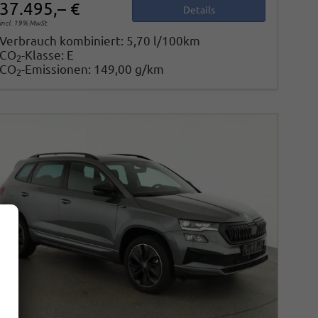
37.495,– €
Details
incl. 19% MwSt.
Verbrauch kombiniert:
5,70 l/100km
CO
-Klasse:
E
2
CO
-Emissionen:
149,00 g/km
2