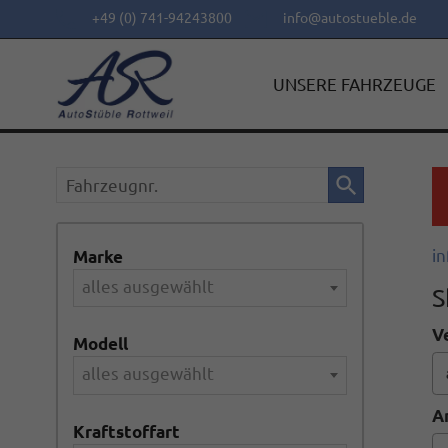
+49 (0) 741-94243800
info@autostueble.de
UNSERE FAHRZEUGE
Fahrzeugnr.
in
Marke
alles ausgewählt
S
V
Modell
alles ausgewählt
A
Kraftstoffart