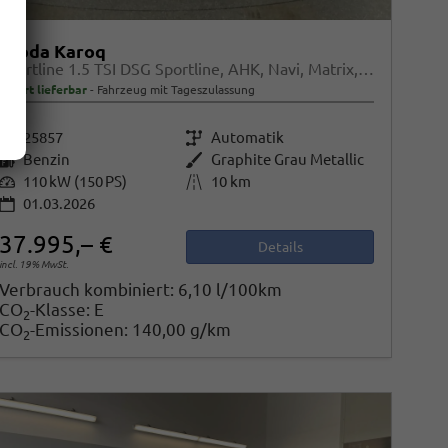
Skoda Karoq
Sportline 1.5 TSI DSG Sportline, AHK, Navi, Matrix, Kamera, el. Klappe, 5-J. Garantie
sofort lieferbar
Fahrzeug mit Tageszulassung
Fahrzeugnr.
25857
Getriebe
Automatik
Kraftstoff
Benzin
Außenfarbe
Graphite Grau Metallic
Leistung
110 kW (150 PS)
Kilometerstand
10 km
01.03.2026
37.995,– €
Details
incl. 19% MwSt.
Verbrauch kombiniert:
6,10 l/100km
CO
-Klasse:
E
2
CO
-Emissionen:
140,00 g/km
2