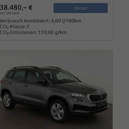
38.480,– €
Details
incl. 19% MwSt.
Verbrauch kombiniert:
6,00 l/100km
CO
-Klasse:
F
2
CO
-Emissionen:
159,00 g/km
2