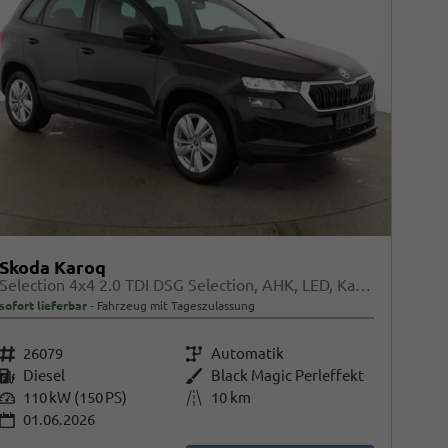
Skoda Karoq
Selection 4x4 2.0 TDI DSG Selection, AHK, LED, Kamera, Winter, 4 J.-Garantie
sofort lieferbar
Fahrzeug mit Tageszulassung
Fahrzeugnr.
26079
Getriebe
Automatik
Kraftstoff
Diesel
Außenfarbe
Black Magic Perleffekt
Leistung
110 kW (150 PS)
Kilometerstand
10 km
01.06.2026