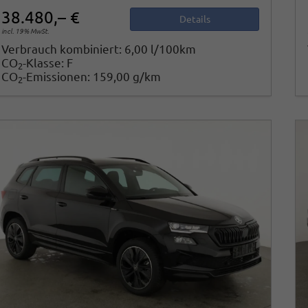
38.480,– €
Details
incl. 19% MwSt.
Verbrauch kombiniert:
6,00 l/100km
CO
-Klasse:
F
2
CO
-Emissionen:
159,00 g/km
2