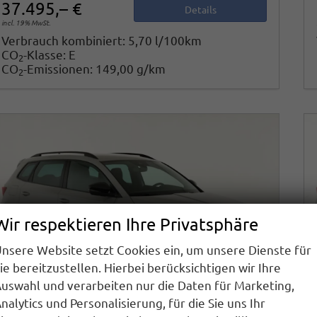
37.495,– €
Details
incl. 19% MwSt.
Verbrauch kombiniert:
5,70 l/100km
CO
-Klasse:
E
2
CO
-Emissionen:
149,00 g/km
2
Wir respektieren Ihre Privatsphäre
nsere Website setzt Cookies ein, um unsere Dienste für
ie bereitzustellen. Hierbei berücksichtigen wir Ihre
uswahl und verarbeiten nur die Daten für Marketing,
nalytics und Personalisierung, für die Sie uns Ihr