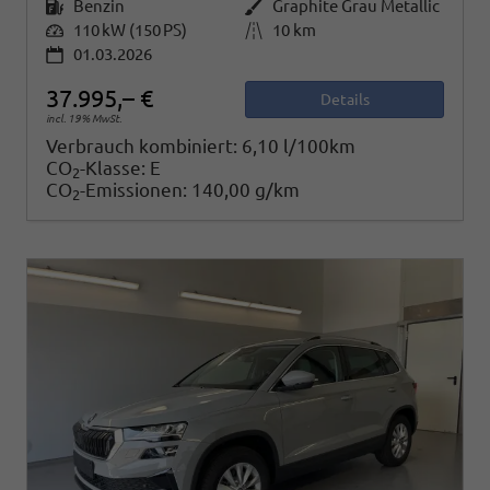
Kraftstoff
Benzin
Außenfarbe
Graphite Grau Metallic
Leistung
110 kW (150 PS)
Kilometerstand
10 km
01.03.2026
37.995,– €
Details
incl. 19% MwSt.
Verbrauch kombiniert:
6,10 l/100km
CO
-Klasse:
E
2
CO
-Emissionen:
140,00 g/km
2