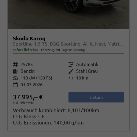
Skoda Karoq
Sportline 1.5 TSI DSG Sportline, AHK, Navi, Matrix, Kamera, el. Klappe, 5-J. Garantie
sofort lieferbar
Fahrzeug mit Tageszulassung
Fahrzeugnr.
25785
Getriebe
Automatik
Kraftstoff
Benzin
Außenfarbe
Stahl Grau
Leistung
110 kW (150 PS)
Kilometerstand
10 km
01.03.2026
37.995,– €
Details
incl. 19% MwSt.
Verbrauch kombiniert:
6,10 l/100km
CO
-Klasse:
E
2
CO
-Emissionen:
140,00 g/km
2