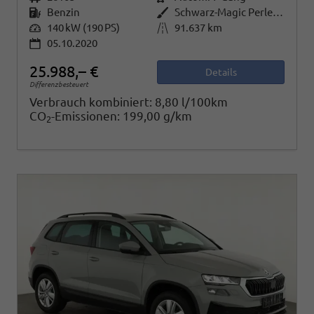
Kraftstoff
Benzin
Außenfarbe
Schwarz-Magic Perleffekt
Leistung
140 kW (190 PS)
Kilometerstand
91.637 km
05.10.2020
25.988,– €
Details
Differenzbesteuert
Verbrauch kombiniert:
8,80 l/100km
CO
-Emissionen:
199,00 g/km
2