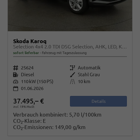
Skoda Karoq
Selection 4x4 2.0 TDI DSG Selection, AHK, LED, Kamera, Winter, 4 J.-Garantie
sofort lieferbar
Fahrzeug mit Tageszulassung
Fahrzeugnr.
25624
Getriebe
Automatik
Kraftstoff
Diesel
Außenfarbe
Stahl Grau
Leistung
110 kW (150 PS)
Kilometerstand
10 km
01.06.2026
37.495,– €
Details
incl. 19% MwSt.
Verbrauch kombiniert:
5,70 l/100km
CO
-Klasse:
E
2
CO
-Emissionen:
149,00 g/km
2