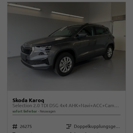
Skoda Karoq
Selection 2.0 TDI DSG 4x4 AHK+Navi+ACC+Cam+Winter+eHeck+Ambiente+Lodge+GV5
sofort lieferbar
Neuwagen
Fahrzeugnr.
Getriebe
26275
Doppelkupplungsgetriebe (DSG)