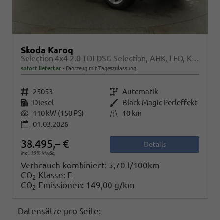
Skoda Karoq
Selection 4x4 2.0 TDI DSG Selection, AHK, LED, Kamera, Winter, el. Klappe, 4 J.-Garantie
sofort lieferbar
Fahrzeug mit Tageszulassung
Fahrzeugnr.
25053
Getriebe
Automatik
Kraftstoff
Diesel
Außenfarbe
Black Magic Perleffekt
Leistung
110 kW (150 PS)
Kilometerstand
10 km
01.03.2026
38.495,– €
Details
incl. 19% MwSt.
Verbrauch kombiniert:
5,70 l/100km
CO
-Klasse:
E
2
CO
-Emissionen:
149,00 g/km
2
Datensätze pro Seite: