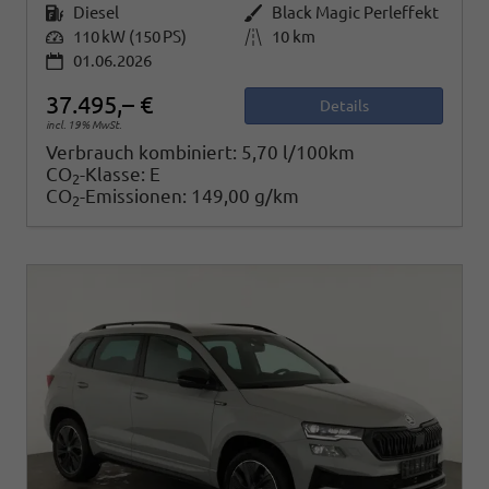
Kraftstoff
Diesel
Außenfarbe
Black Magic Perleffekt
Leistung
110 kW (150 PS)
Kilometerstand
10 km
01.06.2026
37.495,– €
Details
incl. 19% MwSt.
Verbrauch kombiniert:
5,70 l/100km
CO
-Klasse:
E
2
CO
-Emissionen:
149,00 g/km
2