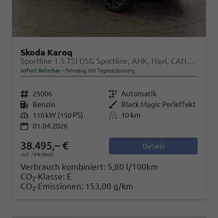
Skoda Karoq
Sportline 1.5 TSI DSG Sportline, AHK, Navi, CANTON, Matrix, AreaView, Side, Kamera, el. Klappe, FS-beheizbar
sofort lieferbar
Fahrzeug mit Tageszulassung
Fahrzeugnr.
25006
Getriebe
Automatik
Kraftstoff
Benzin
Außenfarbe
Black Magic Perleffekt
Leistung
110 kW (150 PS)
Kilometerstand
10 km
01.04.2026
38.495,– €
Details
incl. 19% MwSt.
Verbrauch kombiniert:
5,80 l/100km
CO
-Klasse:
E
2
CO
-Emissionen:
153,00 g/km
2