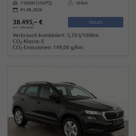
Leistung
110 kW (150 PS)
Kilometerstand
10 km
01.06.2026
38.495,– €
Details
incl. 19% MwSt.
Verbrauch kombiniert:
5,70 l/100km
CO
-Klasse:
E
2
CO
-Emissionen:
149,00 g/km
2