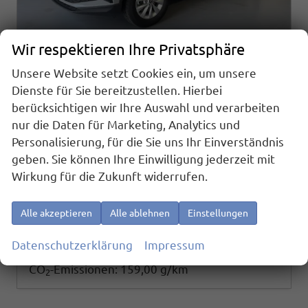
Wir respektieren Ihre Privatsphäre
Unsere Website setzt Cookies ein, um unsere
Skoda Karoq
Dienste für Sie bereitzustellen. Hierbei
Selection 2.0 TDI DSG 4x4 AHK+Navi+ACC+Cam+Winter+eHeck+Ambiente+Lodge+GV5
berücksichtigen wir Ihre Auswahl und verarbeiten
sofort lieferbar
Neuwagen
nur die Daten für Marketing, Analytics und
Fahrzeugnr.
Getriebe
Personalisierung, für die Sie uns Ihr Einverständnis
26249
Doppelkupplungsgetriebe (DSG)
geben. Sie können Ihre Einwilligung jederzeit mit
Kraftstoff
Außenfarbe
Diesel
[M3M3] Stahl Grau
Wirkung für die Zukunft widerrufen.
Leistung
Kilometerstand
110 kW (150 PS)
20 km
38.480,– €
Details
Alle akzeptieren
Alle ablehnen
Einstellungen
incl. 19% MwSt.
Verbrauch kombiniert:
6,00 l/100km
Datenschutzerklärung
Impressum
CO
-Klasse:
F
2
CO
-Emissionen:
159,00 g/km
2