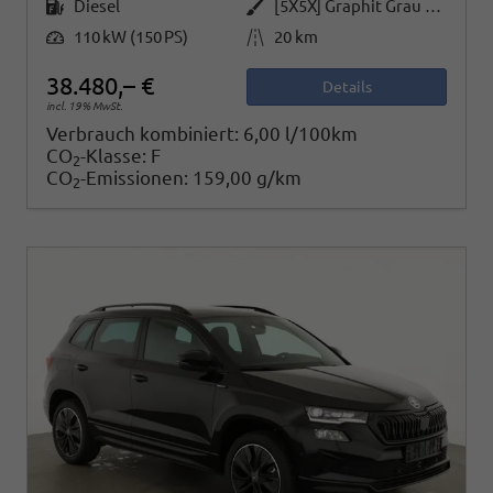
Kraftstoff
Außenfarbe
Diesel
[5X5X] Graphit Grau Metallic
Leistung
Kilometerstand
110 kW (150 PS)
20 km
38.480,– €
Details
incl. 19% MwSt.
Verbrauch kombiniert:
6,00 l/100km
CO
-Klasse:
F
2
CO
-Emissionen:
159,00 g/km
2