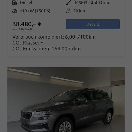
Kraftstoff
Außenfarbe
Diesel
[M3M3] Stahl Grau
Leistung
Kilometerstand
110 kW (150 PS)
20 km
38.480,– €
Details
incl. 19% MwSt.
Verbrauch kombiniert:
6,00 l/100km
CO
-Klasse:
F
2
CO
-Emissionen:
159,00 g/km
2