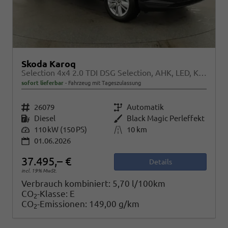
Skoda Karoq
Selection 4x4 2.0 TDI DSG Selection, AHK, LED, Kamera, Winter, 4 J.-Garantie
sofort lieferbar
Fahrzeug mit Tageszulassung
Fahrzeugnr.
26079
Getriebe
Automatik
Kraftstoff
Diesel
Außenfarbe
Black Magic Perleffekt
Leistung
110 kW (150 PS)
Kilometerstand
10 km
01.06.2026
37.495,– €
Details
incl. 19% MwSt.
Verbrauch kombiniert:
5,70 l/100km
CO
-Klasse:
E
2
CO
-Emissionen:
149,00 g/km
2