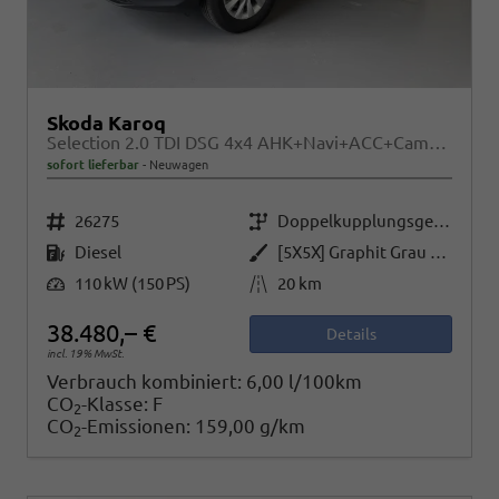
Skoda Karoq
Selection 2.0 TDI DSG 4x4 AHK+Navi+ACC+Cam+Winter+eHeck+Ambiente+Lodge+GV5
sofort lieferbar
Neuwagen
Fahrzeugnr.
Getriebe
26275
Doppelkupplungsgetriebe (DSG)
Kraftstoff
Außenfarbe
Diesel
[5X5X] Graphit Grau Metallic
Leistung
Kilometerstand
110 kW (150 PS)
20 km
38.480,– €
Details
incl. 19% MwSt.
Verbrauch kombiniert:
6,00 l/100km
CO
-Klasse:
F
2
CO
-Emissionen:
159,00 g/km
2