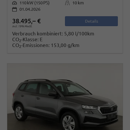
Leistung
110 kW (150 PS)
Kilometerstand
10 km
01.04.2026
38.495,– €
Details
incl. 19% MwSt.
Verbrauch kombiniert:
5,80 l/100km
CO
-Klasse:
E
2
CO
-Emissionen:
153,00 g/km
2