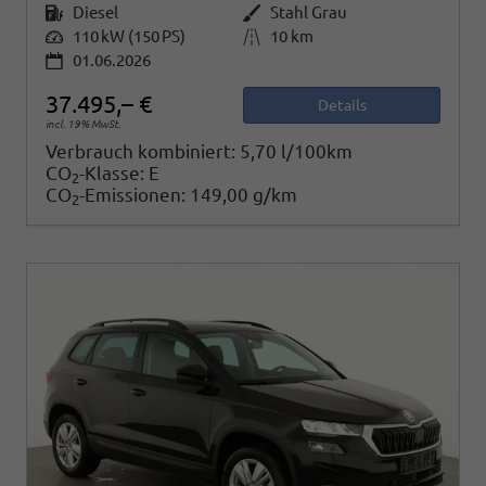
Kraftstoff
Diesel
Außenfarbe
Stahl Grau
Leistung
110 kW (150 PS)
Kilometerstand
10 km
01.06.2026
37.495,– €
Details
incl. 19% MwSt.
Verbrauch kombiniert:
5,70 l/100km
CO
-Klasse:
E
2
CO
-Emissionen:
149,00 g/km
2