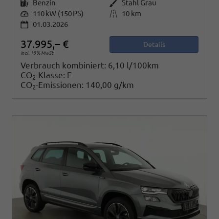
Kraftstoff
Benzin
Außenfarbe
Stahl Grau
Leistung
110 kW (150 PS)
Kilometerstand
10 km
01.03.2026
37.995,– €
Details
incl. 19% MwSt.
Verbrauch kombiniert:
6,10 l/100km
CO
-Klasse:
E
2
CO
-Emissionen:
140,00 g/km
2