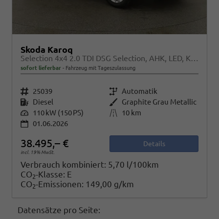
Skoda Karoq
Selection 4x4 2.0 TDI DSG Selection, AHK, LED, Kamera, Winter, el. Klappe, 4 J.-Garantie
sofort lieferbar
Fahrzeug mit Tageszulassung
Fahrzeugnr.
25039
Getriebe
Automatik
Kraftstoff
Diesel
Außenfarbe
Graphite Grau Metallic
Leistung
110 kW (150 PS)
Kilometerstand
10 km
01.06.2026
38.495,– €
Details
incl. 19% MwSt.
Verbrauch kombiniert:
5,70 l/100km
CO
-Klasse:
E
2
CO
-Emissionen:
149,00 g/km
2
Datensätze pro Seite: