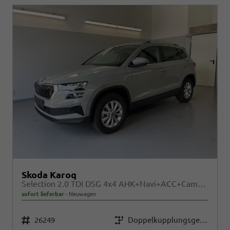
Skoda Karoq
Selection 2.0 TDI DSG 4x4 AHK+Navi+ACC+Cam+Winter+eHeck+Ambiente+Lodge+GV5
sofort lieferbar
Neuwagen
Fahrzeugnr.
Getriebe
26249
Doppelkupplungsgetriebe (DSG)