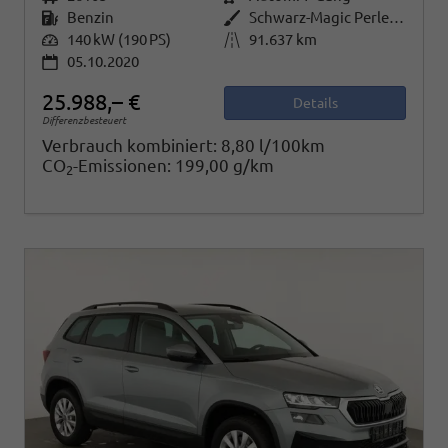
Kraftstoff
Benzin
Außenfarbe
Schwarz-Magic Perleffekt
Leistung
140 kW (190 PS)
Kilometerstand
91.637 km
05.10.2020
25.988,– €
Details
Differenzbesteuert
Verbrauch kombiniert:
8,80 l/100km
CO
-Emissionen:
199,00 g/km
2