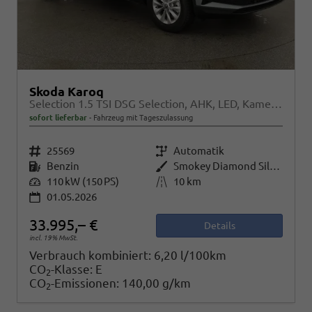
Skoda Karoq
Selection 1.5 TSI DSG Selection, AHK, LED, Kamera, Winter, Ladeboden, 4 J.-Garantie
sofort lieferbar
Fahrzeug mit Tageszulassung
Fahrzeugnr.
25569
Getriebe
Automatik
Kraftstoff
Benzin
Außenfarbe
Smokey Diamond Silver Metallic
Leistung
110 kW (150 PS)
Kilometerstand
10 km
01.05.2026
33.995,– €
Details
incl. 19% MwSt.
Verbrauch kombiniert:
6,20 l/100km
CO
-Klasse:
E
2
CO
-Emissionen:
140,00 g/km
2