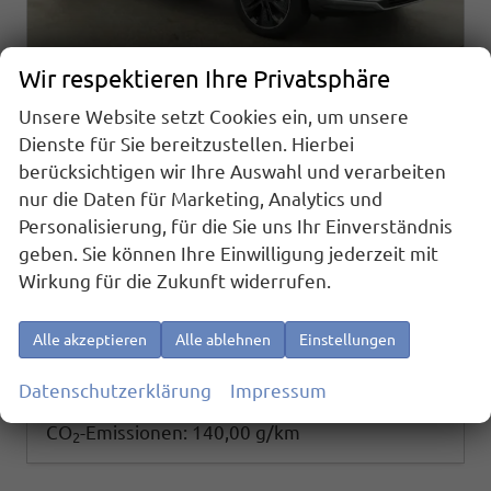
Wir respektieren Ihre Privatsphäre
Unsere Website setzt Cookies ein, um unsere
Skoda Karoq
Dienste für Sie bereitzustellen. Hierbei
Sportline 1.5 TSI DSG Sportline, AHK, Navi, Matrix, Kamera, el. Klappe, 5-J. Garantie
berücksichtigen wir Ihre Auswahl und verarbeiten
sofort lieferbar
Fahrzeug mit Tageszulassung
nur die Daten für Marketing, Analytics und
Fahrzeugnr.
25857
Getriebe
Automatik
Personalisierung, für die Sie uns Ihr Einverständnis
Kraftstoff
Benzin
Außenfarbe
Graphite Grau Metallic
geben. Sie können Ihre Einwilligung jederzeit mit
Leistung
110 kW (150 PS)
Kilometerstand
10 km
Wirkung für die Zukunft widerrufen.
01.03.2026
37.995,– €
Alle akzeptieren
Alle ablehnen
Einstellungen
Details
incl. 19% MwSt.
Verbrauch kombiniert:
6,10 l/100km
Datenschutzerklärung
Impressum
CO
-Klasse:
E
2
CO
-Emissionen:
140,00 g/km
2