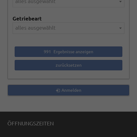
alles ausgewählt
Getriebeart
alles ausgewählt
991
Ergebnisse anzeigen
zurücksetzen
Anmelden
ÖFFNUNGSZEITEN