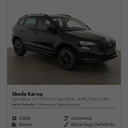
Skoda Karoq
Sportline 1.5 TSI DSG Sportline, AHK, Navi, CANTON, Matrix, AreaView, Side, Kamera, el. Klappe, FS-beheizbar
sofort lieferbar
Fahrzeug mit Tageszulassung
Fahrzeugnr.
25006
Getriebe
Automatik
Kraftstoff
Benzin
Außenfarbe
Black Magic Perleffekt