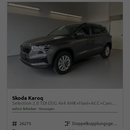
Skoda Karoq
Selection 2.0 TDI DSG 4x4 AHK+Navi+ACC+Cam+Winter+eHeck+Ambiente+Lodge+GV5
sofort lieferbar
Neuwagen
Fahrzeugnr.
Getriebe
26275
Doppelkupplungsgetriebe (DSG)