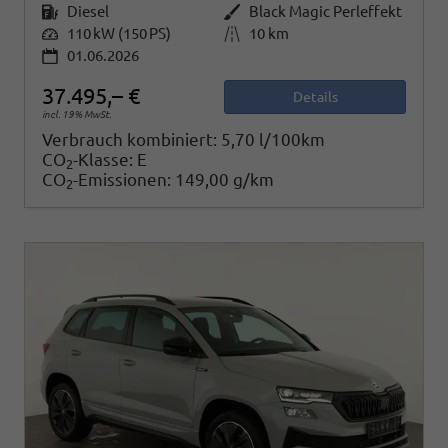
Kraftstoff
Diesel
Außenfarbe
Black Magic Perleffekt
Leistung
110 kW (150 PS)
Kilometerstand
10 km
01.06.2026
37.495,– €
Details
incl. 19% MwSt.
Verbrauch kombiniert:
5,70 l/100km
CO
-Klasse:
E
2
CO
-Emissionen:
149,00 g/km
2