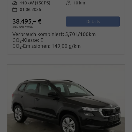
Leistung
110 kW (150 PS)
Kilometerstand
10 km
01.06.2026
38.495,– €
Details
incl. 19% MwSt.
Verbrauch kombiniert:
5,70 l/100km
CO
-Klasse:
E
2
CO
-Emissionen:
149,00 g/km
2