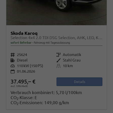
Skoda Karoq
Selection 4x4 2.0 TDI DSG Selection, AHK, LED, Kamera, Winter, 4 J.-Garantie
sofort lieferbar
Fahrzeug mit Tageszulassung
Fahrzeugnr.
25624
Getriebe
Automatik
Kraftstoff
Diesel
Außenfarbe
Stahl Grau
Leistung
110 kW (150 PS)
Kilometerstand
10 km
01.06.2026
37.495,– €
Details
incl. 19% MwSt.
Verbrauch kombiniert:
5,70 l/100km
CO
-Klasse:
E
2
CO
-Emissionen:
149,00 g/km
2