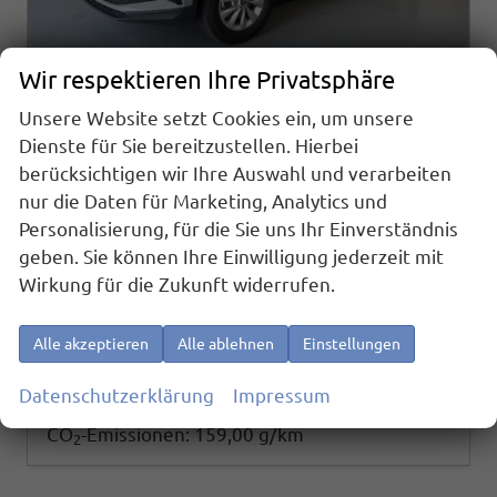
Wir respektieren Ihre Privatsphäre
Unsere Website setzt Cookies ein, um unsere
Skoda Karoq
Dienste für Sie bereitzustellen. Hierbei
Selection 2.0 TDI DSG 4x4 AHK+Navi+ACC+Cam+Winter+eHeck+Ambiente+Lodge+GV5
berücksichtigen wir Ihre Auswahl und verarbeiten
sofort lieferbar
Neuwagen
nur die Daten für Marketing, Analytics und
Fahrzeugnr.
Getriebe
Personalisierung, für die Sie uns Ihr Einverständnis
26249
Doppelkupplungsgetriebe (DSG)
geben. Sie können Ihre Einwilligung jederzeit mit
Kraftstoff
Außenfarbe
Diesel
[M3M3] Stahl Grau
Wirkung für die Zukunft widerrufen.
Leistung
Kilometerstand
110 kW (150 PS)
20 km
38.480,– €
Details
Alle akzeptieren
Alle ablehnen
Einstellungen
incl. 19% MwSt.
Verbrauch kombiniert:
6,00 l/100km
Datenschutzerklärung
Impressum
CO
-Klasse:
F
2
CO
-Emissionen:
159,00 g/km
2