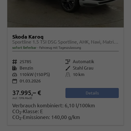
Skoda Karoq
Sportline 1.5 TSI DSG Sportline, AHK, Navi, Matrix, Kamera, el. Klappe, 5-J. Garantie
sofort lieferbar
Fahrzeug mit Tageszulassung
Fahrzeugnr.
25785
Getriebe
Automatik
Kraftstoff
Benzin
Außenfarbe
Stahl Grau
Leistung
110 kW (150 PS)
Kilometerstand
10 km
01.03.2026
37.995,– €
Details
incl. 19% MwSt.
Verbrauch kombiniert:
6,10 l/100km
CO
-Klasse:
E
2
CO
-Emissionen:
140,00 g/km
2