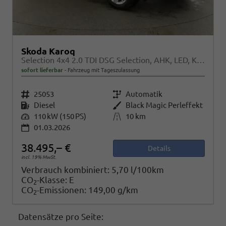
Skoda Karoq
Selection 4x4 2.0 TDI DSG Selection, AHK, LED, Kamera, Winter, el. Klappe, 4 J.-Garantie
sofort lieferbar
Fahrzeug mit Tageszulassung
Fahrzeugnr.
25053
Getriebe
Automatik
Kraftstoff
Diesel
Außenfarbe
Black Magic Perleffekt
Leistung
110 kW (150 PS)
Kilometerstand
10 km
01.03.2026
38.495,– €
Details
incl. 19% MwSt.
Verbrauch kombiniert:
5,70 l/100km
CO
-Klasse:
E
2
CO
-Emissionen:
149,00 g/km
2
Datensätze pro Seite: