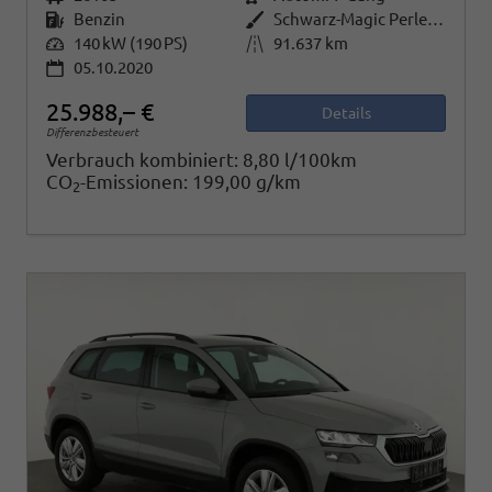
Kraftstoff
Benzin
Außenfarbe
Schwarz-Magic Perleffekt
Leistung
140 kW (190 PS)
Kilometerstand
91.637 km
05.10.2020
25.988,– €
Details
Differenzbesteuert
Verbrauch kombiniert:
8,80 l/100km
CO
-Emissionen:
199,00 g/km
2