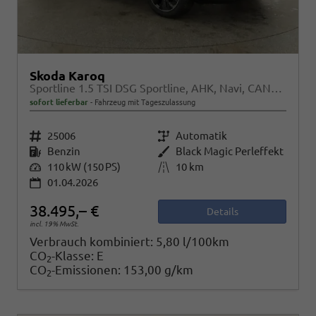
Skoda Karoq
Sportline 1.5 TSI DSG Sportline, AHK, Navi, CANTON, Matrix, AreaView, Side, Kamera, el. Klappe, FS-beheizbar
sofort lieferbar
Fahrzeug mit Tageszulassung
Fahrzeugnr.
25006
Getriebe
Automatik
Kraftstoff
Benzin
Außenfarbe
Black Magic Perleffekt
Leistung
110 kW (150 PS)
Kilometerstand
10 km
01.04.2026
38.495,– €
Details
incl. 19% MwSt.
Verbrauch kombiniert:
5,80 l/100km
CO
-Klasse:
E
2
CO
-Emissionen:
153,00 g/km
2