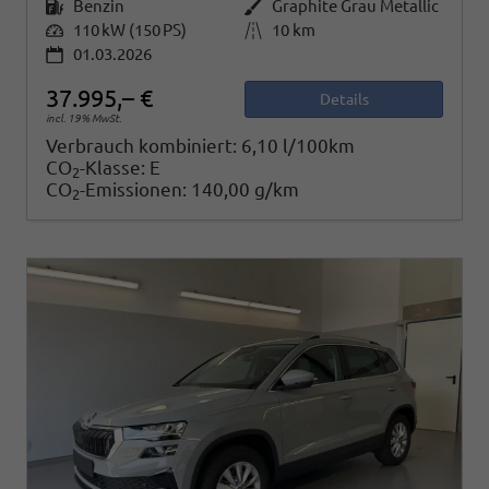
Kraftstoff
Benzin
Außenfarbe
Graphite Grau Metallic
Leistung
110 kW (150 PS)
Kilometerstand
10 km
01.03.2026
37.995,– €
Details
incl. 19% MwSt.
Verbrauch kombiniert:
6,10 l/100km
CO
-Klasse:
E
2
CO
-Emissionen:
140,00 g/km
2