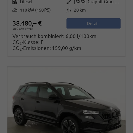
Kraftstoff
Außenfarbe
Diesel
[5X5X] Graphit Grau Metallic
Leistung
Kilometerstand
110 kW (150 PS)
20 km
38.480,– €
Details
incl. 19% MwSt.
Verbrauch kombiniert:
6,00 l/100km
CO
-Klasse:
F
2
CO
-Emissionen:
159,00 g/km
2