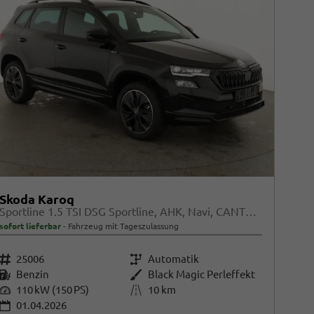
Skoda Karoq
Sportline 1.5 TSI DSG Sportline, AHK, Navi, CANTON, Matrix, AreaView, Side, Kamera, el. Klappe, FS-beheizbar
sofort lieferbar
Fahrzeug mit Tageszulassung
Fahrzeugnr.
25006
Getriebe
Automatik
Kraftstoff
Benzin
Außenfarbe
Black Magic Perleffekt
Leistung
110 kW (150 PS)
Kilometerstand
10 km
01.04.2026