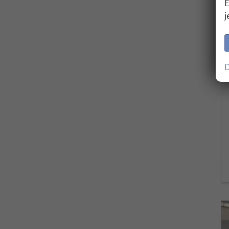
E
j
D