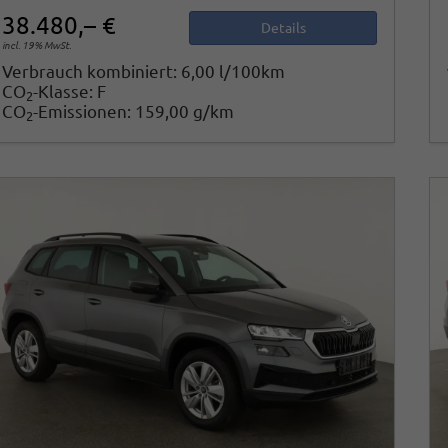
38.480,– €
Details
incl. 19% MwSt.
Verbrauch kombiniert:
6,00 l/100km
CO
-Klasse:
F
2
CO
-Emissionen:
159,00 g/km
2