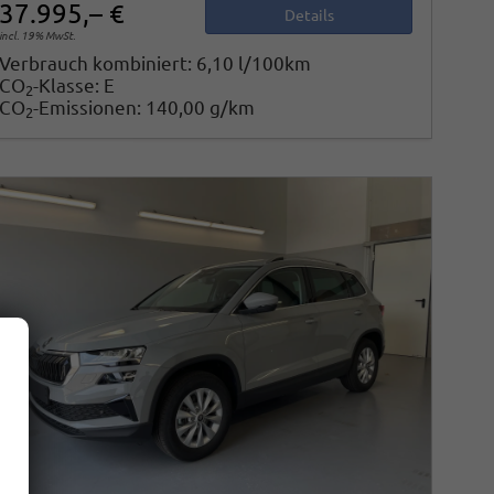
37.995,– €
Details
incl. 19% MwSt.
Verbrauch kombiniert:
6,10 l/100km
CO
-Klasse:
E
2
CO
-Emissionen:
140,00 g/km
2