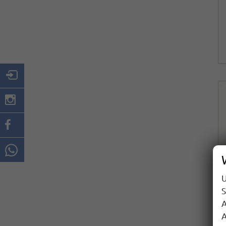
U
S
A
A