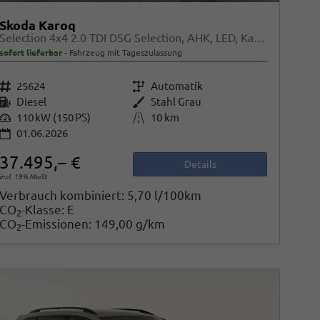
Skoda Karoq
Selection 4x4 2.0 TDI DSG Selection, AHK, LED, Kamera, Winter, 4 J.-Garantie
sofort lieferbar
Fahrzeug mit Tageszulassung
Fahrzeugnr.
25624
Getriebe
Automatik
Kraftstoff
Diesel
Außenfarbe
Stahl Grau
Leistung
110 kW (150 PS)
Kilometerstand
10 km
01.06.2026
37.495,– €
Details
incl. 19% MwSt.
Verbrauch kombiniert:
5,70 l/100km
CO
-Klasse:
E
2
CO
-Emissionen:
149,00 g/km
2