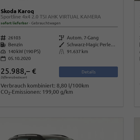
Skoda Karoq
Sportline 4x4 2.0 TSI AHK VIRTUAL KAMERA
sofort lieferbar
Gebrauchtwagen
Fahrzeugnr.
26103
Getriebe
Autom. 7-Gang
Kraftstoff
Benzin
Außenfarbe
Schwarz-Magic Perleffekt
Leistung
140 kW (190 PS)
Kilometerstand
91.637 km
05.10.2020
25.988,– €
Details
Differenzbesteuert
Verbrauch kombiniert:
8,80 l/100km
CO
-Emissionen:
199,00 g/km
2