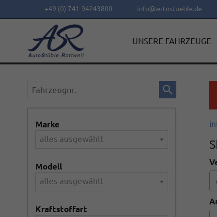
+49 (0) 741-94243800
info@autostueble.de
UNSERE FAHRZEUGE
Fahrzeugnr.
in
Marke
alles ausgewählt
S
V
Modell
alles ausgewählt
A
Kraftstoffart