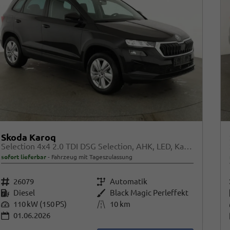
Skoda Karoq
Selection 4x4 2.0 TDI DSG Selection, AHK, LED, Kamera, Winter, 4 J.-Garantie
sofort lieferbar
Fahrzeug mit Tageszulassung
Fahrzeugnr.
26079
Getriebe
Automatik
Kraftstoff
Diesel
Außenfarbe
Black Magic Perleffekt
Leistung
110 kW (150 PS)
Kilometerstand
10 km
01.06.2026