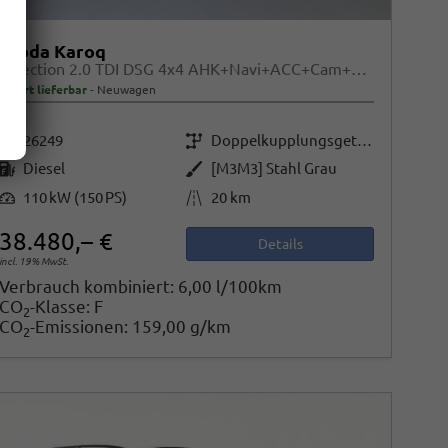
Skoda Karoq
Selection 2.0 TDI DSG 4x4 AHK+Navi+ACC+Cam+Winter+eHeck+Ambiente+Lodge+GV5
sofort lieferbar
Neuwagen
Fahrzeugnr.
Getriebe
26249
Doppelkupplungsgetriebe (DSG)
Kraftstoff
Außenfarbe
Diesel
[M3M3] Stahl Grau
Leistung
Kilometerstand
110 kW (150 PS)
20 km
38.480,– €
Details
incl. 19% MwSt.
Verbrauch kombiniert:
6,00 l/100km
CO
-Klasse:
F
2
CO
-Emissionen:
159,00 g/km
2