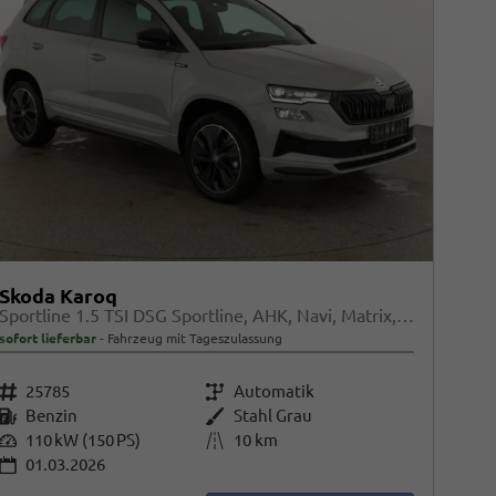
Skoda Karoq
Sportline 1.5 TSI DSG Sportline, AHK, Navi, Matrix, Kamera, el. Klappe, 5-J. Garantie
sofort lieferbar
Fahrzeug mit Tageszulassung
Fahrzeugnr.
25785
Getriebe
Automatik
Kraftstoff
Benzin
Außenfarbe
Stahl Grau
Leistung
110 kW (150 PS)
Kilometerstand
10 km
01.03.2026