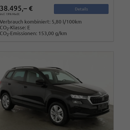
38.495,– €
Details
incl. 19% MwSt.
Verbrauch kombiniert:
5,80 l/100km
CO
-Klasse:
E
2
CO
-Emissionen:
153,00 g/km
2