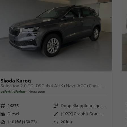
Skoda Karoq
Selection 2.0 TDI DSG 4x4 AHK+Navi+ACC+Cam+Winter+eHeck+Ambiente+Lodge+GV5
sofort lieferbar
Neuwagen
Fahrzeugnr.
Getriebe
26275
Doppelkupplungsgetriebe (DSG)
Kraftstoff
Außenfarbe
Diesel
[5X5X] Graphit Grau Metallic
Leistung
Kilometerstand
110 kW (150 PS)
20 km