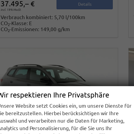
37.495,– €
Details
incl. 19% MwSt.
Verbrauch kombiniert:
5,70 l/100km
CO
-Klasse:
E
2
CO
-Emissionen:
149,00 g/km
2
Wir respektieren Ihre Privatsphäre
nsere Website setzt Cookies ein, um unsere Dienste für
ie bereitzustellen. Hierbei berücksichtigen wir Ihre
uswahl und verarbeiten nur die Daten für Marketing,
nalytics und Personalisierung, für die Sie uns Ihr