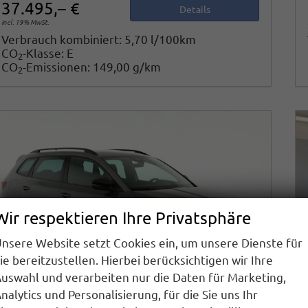
37.495,– €
Details
incl. 19% MwSt.
Verbrauch kombiniert:
5,70 l/100km
CO
-Klasse:
E
2
CO
-Emissionen:
149,00 g/km
2
Wir respektieren Ihre Privatsphäre
nsere Website setzt Cookies ein, um unsere Dienste für
ie bereitzustellen. Hierbei berücksichtigen wir Ihre
uswahl und verarbeiten nur die Daten für Marketing,
nalytics und Personalisierung, für die Sie uns Ihr