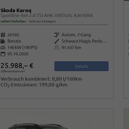
Skoda Karoq
Sportline 4x4 2.0 TSI AHK VIRTUAL KAMERA
sofort lieferbar
Gebrauchtwagen
Fahrzeugnr.
26103
Getriebe
Autom. 7-Gang
Kraftstoff
Benzin
Außenfarbe
Schwarz-Magic Perleffekt
Leistung
140 kW (190 PS)
Kilometerstand
91.637 km
05.10.2020
25.988,– €
Details
Differenzbesteuert
Verbrauch kombiniert:
8,80 l/100km
CO
-Emissionen:
199,00 g/km
2