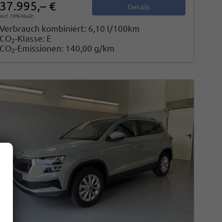
37.995,– €
Details
incl. 19% MwSt.
Verbrauch kombiniert:
6,10 l/100km
CO
-Klasse:
E
2
CO
-Emissionen:
140,00 g/km
2