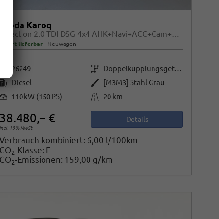
Skoda Karoq
Selection 2.0 TDI DSG 4x4 AHK+Navi+ACC+Cam+Winter+eHeck+Ambiente+Lodge+GV5
sofort lieferbar
Neuwagen
Fahrzeugnr.
Getriebe
26249
Doppelkupplungsgetriebe (DSG)
Kraftstoff
Außenfarbe
Diesel
[M3M3] Stahl Grau
Leistung
Kilometerstand
110 kW (150 PS)
20 km
38.480,– €
Details
incl. 19% MwSt.
Verbrauch kombiniert:
6,00 l/100km
CO
-Klasse:
F
2
CO
-Emissionen:
159,00 g/km
2