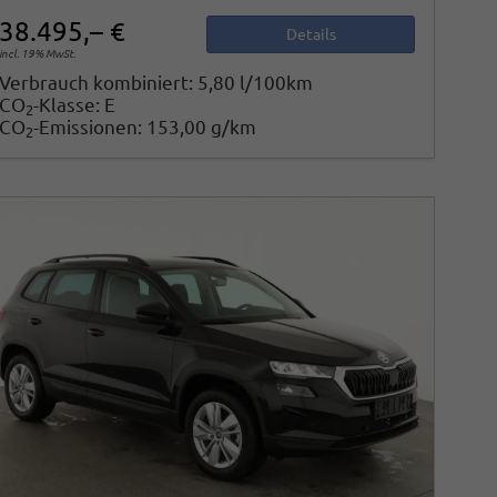
38.495,– €
Details
incl. 19% MwSt.
Verbrauch kombiniert:
5,80 l/100km
CO
-Klasse:
E
2
CO
-Emissionen:
153,00 g/km
2