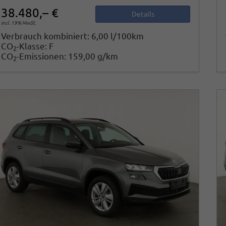
38.480,– €
Details
incl. 19% MwSt.
Verbrauch kombiniert:
6,00 l/100km
CO
-Klasse:
F
2
CO
-Emissionen:
159,00 g/km
2