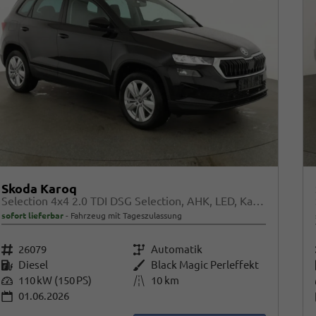
Skoda Karoq
Selection 4x4 2.0 TDI DSG Selection, AHK, LED, Kamera, Winter, 4 J.-Garantie
sofort lieferbar
Fahrzeug mit Tageszulassung
Fahrzeugnr.
26079
Getriebe
Automatik
Kraftstoff
Diesel
Außenfarbe
Black Magic Perleffekt
Leistung
110 kW (150 PS)
Kilometerstand
10 km
01.06.2026