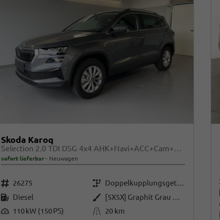
Skoda Karoq
Selection 2.0 TDI DSG 4x4 AHK+Navi+ACC+Cam+Winter+eHeck+Ambiente+Lodge+GV5
sofort lieferbar
Neuwagen
Fahrzeugnr.
Getriebe
26275
Doppelkupplungsgetriebe (DSG)
Kraftstoff
Außenfarbe
Diesel
[5X5X] Graphit Grau Metallic
Leistung
Kilometerstand
110 kW (150 PS)
20 km