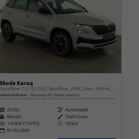
Skoda Karoq
Sportline 1.5 TSI DSG Sportline, AHK, Navi, Matrix, Kamera, el. Klappe, 5-J. Garantie
sofort lieferbar
Fahrzeug mit Tageszulassung
Fahrzeugnr.
25785
Getriebe
Automatik
Kraftstoff
Benzin
Außenfarbe
Stahl Grau
Leistung
110 kW (150 PS)
Kilometerstand
10 km
01.03.2026