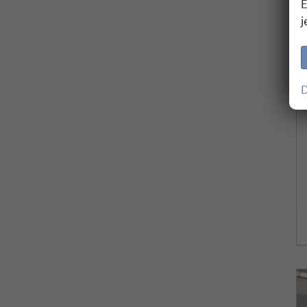
E
j
D