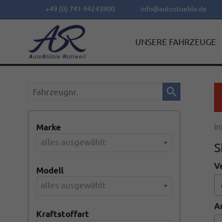
+49 (0) 741-94243800
info@autostueble.de
UNSERE FAHRZEUGE
Fahrzeugnr.
in
Marke
alles ausgewählt
S
V
Modell
alles ausgewählt
A
Kraftstoffart