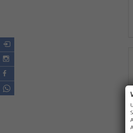
U
S
A
A