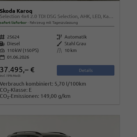
Skoda Karoq
Selection 4x4 2.0 TDI DSG Selection, AHK, LED, Kamera, Winter, 4 J.-Garantie
sofort lieferbar
Fahrzeug mit Tageszulassung
Fahrzeugnr.
25624
Getriebe
Automatik
Kraftstoff
Diesel
Außenfarbe
Stahl Grau
Leistung
110 kW (150 PS)
Kilometerstand
10 km
01.06.2026
37.495,– €
Details
incl. 19% MwSt.
Verbrauch kombiniert:
5,70 l/100km
CO
-Klasse:
E
2
CO
-Emissionen:
149,00 g/km
2