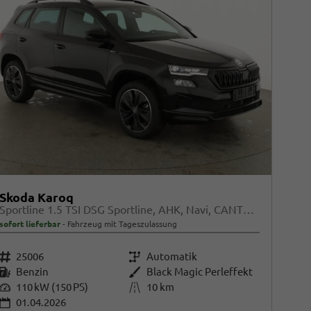
Skoda Karoq
Sportline 1.5 TSI DSG Sportline, AHK, Navi, CANTON, Matrix, AreaView, Side, Kamera, el. Klappe, FS-beheizbar
sofort lieferbar
Fahrzeug mit Tageszulassung
Fahrzeugnr.
25006
Getriebe
Automatik
Kraftstoff
Benzin
Außenfarbe
Black Magic Perleffekt
Leistung
110 kW (150 PS)
Kilometerstand
10 km
01.04.2026