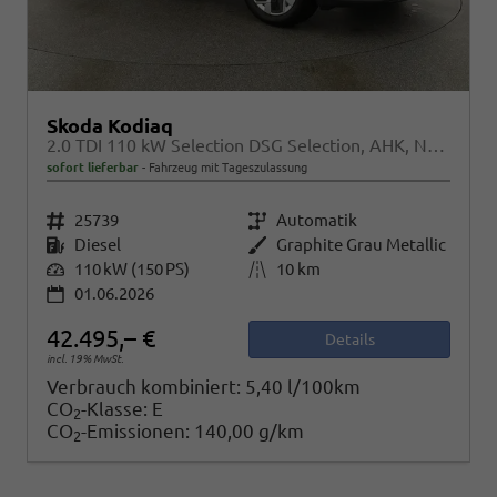
Skoda Kodiaq
2.0 TDI 110 kW Selection DSG Selection, AHK, Navi, Side, Kamera, Winter, 4 J.-Garantie
sofort lieferbar
Fahrzeug mit Tageszulassung
Fahrzeugnr.
25739
Getriebe
Automatik
Kraftstoff
Diesel
Außenfarbe
Graphite Grau Metallic
Leistung
110 kW (150 PS)
Kilometerstand
10 km
01.06.2026
42.495,– €
Details
incl. 19% MwSt.
Verbrauch kombiniert:
5,40 l/100km
CO
-Klasse:
E
2
CO
-Emissionen:
140,00 g/km
2