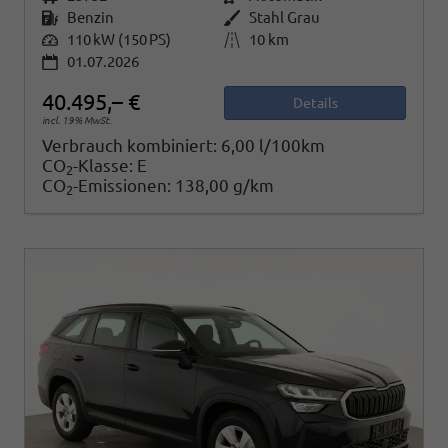
Kraftstoff
Benzin
Außenfarbe
Stahl Grau
Leistung
110 kW (150 PS)
Kilometerstand
10 km
01.07.2026
40.495,– €
Details
incl. 19% MwSt.
Verbrauch kombiniert:
6,00 l/100km
CO
-Klasse:
E
2
CO
-Emissionen:
138,00 g/km
2