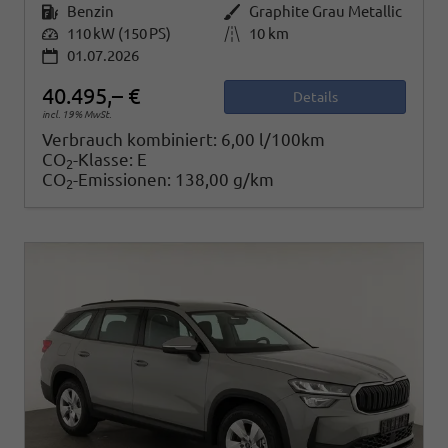
Kraftstoff
Benzin
Außenfarbe
Graphite Grau Metallic
Leistung
110 kW (150 PS)
Kilometerstand
10 km
01.07.2026
40.495,– €
Details
incl. 19% MwSt.
Verbrauch kombiniert:
6,00 l/100km
CO
-Klasse:
E
2
CO
-Emissionen:
138,00 g/km
2