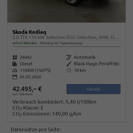
Skoda Kodiaq
2.0 TDI 110 kW Selection DSG Selection, AHK, Navi, Side, Kamera, Winter, 4 J.-Garantie
sofort lieferbar
Fahrzeug mit Tageszulassung
Fahrzeugnr.
26042
Getriebe
Automatik
Kraftstoff
Diesel
Außenfarbe
Black Magic Perleffekt
Leistung
110 kW (150 PS)
Kilometerstand
10 km
01.07.2026
42.495,– €
Details
incl. 19% MwSt.
Verbrauch kombiniert:
5,40 l/100km
CO
-Klasse:
E
2
CO
-Emissionen:
140,00 g/km
2
Datensätze pro Seite: