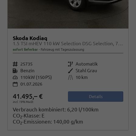
Skoda Kodiaq
1.5 TSI mHEV 110 kW Selection DSG Selection, 7-Sitzer, AHK, Navi, Side, Kamera, Winter, 4 J.- Garantie
sofort lieferbar
Fahrzeug mit Tageszulassung
Fahrzeugnr.
25735
Getriebe
Automatik
Kraftstoff
Benzin
Außenfarbe
Stahl Grau
Leistung
110 kW (150 PS)
Kilometerstand
10 km
01.07.2026
41.495,– €
Details
incl. 19% MwSt.
Verbrauch kombiniert:
6,20 l/100km
CO
-Klasse:
E
2
CO
-Emissionen:
140,00 g/km
2