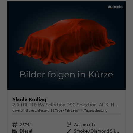
Skoda Kodiaq
2.0 TDI 110 kW Selection DSG Selection, AHK, Navi, Side, Kamera, Winter, 4 J.-Garantie
unverbindliche Lieferzeit:
14 Tage
Fahrzeug mit Tageszulassung
Fahrzeugnr.
25741
Getriebe
Automatik
Kraftstoff
Diesel
Außenfarbe
Smokey Diamond Silver Metallic