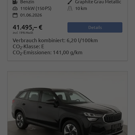
Kraftstoff
Benzin
Außenfarbe
Graphite Grau Metallic
Leistung
110 kW (150 PS)
Kilometerstand
10 km
01.06.2026
41.495,– €
Details
incl. 19% MwSt.
Verbrauch kombiniert:
6,20 l/100km
CO
-Klasse:
E
2
CO
-Emissionen:
141,00 g/km
2