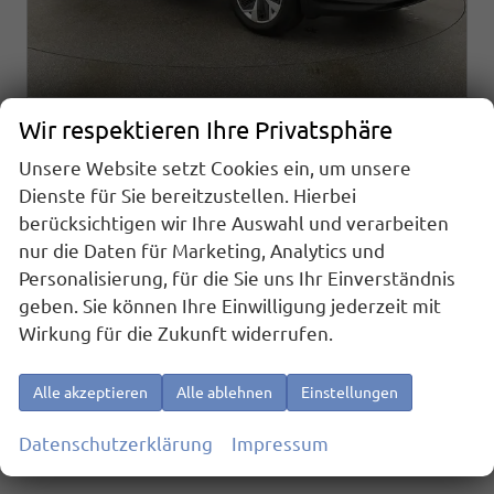
Wir respektieren Ihre Privatsphäre
Skoda Kodiaq
1.5 TSI mHEV 110 kW Selection DSG Selection, 7-Sitzer, AHK, Navi, Side, Kamera, Winter, 4 J.- Garantie
Unsere Website setzt Cookies ein, um unsere
unverbindliche Lieferzeit:
10.08.2026
Fahrzeug mit Tageszulassung
Dienste für Sie bereitzustellen. Hierbei
berücksichtigen wir Ihre Auswahl und verarbeiten
Fahrzeugnr.
25737
Getriebe
Automatik
Kraftstoff
Benzin
Außenfarbe
Black Magic Perleffekt
nur die Daten für Marketing, Analytics und
Leistung
110 kW (150 PS)
Kilometerstand
10 km
Personalisierung, für die Sie uns Ihr Einverständnis
01.06.2026
geben. Sie können Ihre Einwilligung jederzeit mit
Wirkung für die Zukunft widerrufen.
41.495,– €
Details
incl. 19% MwSt.
Verbrauch kombiniert:
6,20 l/100km
Alle akzeptieren
Alle ablehnen
Einstellungen
CO
-Klasse:
E
2
CO
-Emissionen:
141,00 g/km
2
Datenschutzerklärung
Impressum