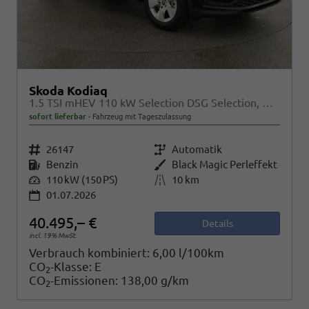
Skoda Kodiaq
1.5 TSI mHEV 110 kW Selection DSG Selection, AHK, Navi, Side, Kamera, Winter, 4 J.- Garantie
sofort lieferbar
Fahrzeug mit Tageszulassung
Fahrzeugnr.
26147
Getriebe
Automatik
Kraftstoff
Benzin
Außenfarbe
Black Magic Perleffekt
Leistung
110 kW (150 PS)
Kilometerstand
10 km
01.07.2026
40.495,– €
Details
incl. 19% MwSt.
Verbrauch kombiniert:
6,00 l/100km
CO
-Klasse:
E
2
CO
-Emissionen:
138,00 g/km
2