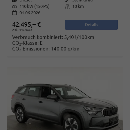
Leistung
110 kW (150 PS)
Kilometerstand
10 km
01.06.2026
42.495,– €
Details
incl. 19% MwSt.
Verbrauch kombiniert:
5,40 l/100km
CO
-Klasse:
E
2
CO
-Emissionen:
140,00 g/km
2