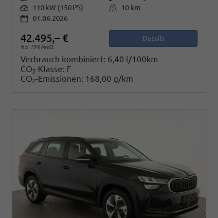
Leistung
110 kW (150 PS)
Kilometerstand
10 km
01.06.2026
42.495,– €
Details
incl. 19% MwSt.
Verbrauch kombiniert:
6,40 l/100km
CO
-Klasse:
F
2
CO
-Emissionen:
168,00 g/km
2