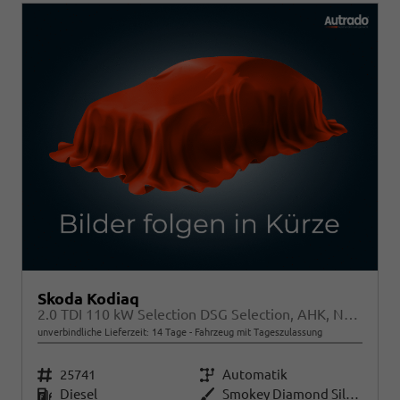
Skoda Kodiaq
2.0 TDI 110 kW Selection DSG Selection, AHK, Navi, Side, Kamera, Winter, 4 J.-Garantie
unverbindliche Lieferzeit:
14 Tage
Fahrzeug mit Tageszulassung
Fahrzeugnr.
25741
Getriebe
Automatik
Kraftstoff
Diesel
Außenfarbe
Smokey Diamond Silver Metallic