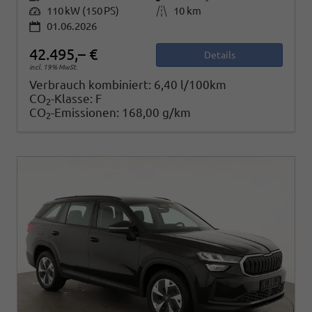
Leistung
110 kW (150 PS)
Kilometerstand
10 km
01.06.2026
42.495,– €
Details
incl. 19% MwSt.
Verbrauch kombiniert:
6,40 l/100km
CO
-Klasse:
F
2
CO
-Emissionen:
168,00 g/km
2