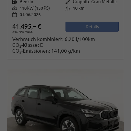
Kraftstoff
Benzin
Außenfarbe
Graphite Grau Metallic
Leistung
110 kW (150 PS)
Kilometerstand
10 km
01.06.2026
41.495,– €
Details
incl. 19% MwSt.
Verbrauch kombiniert:
6,20 l/100km
CO
-Klasse:
E
2
CO
-Emissionen:
141,00 g/km
2