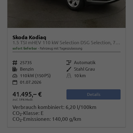
Skoda Kodiaq
1.5 TSI mHEV 110 kW Selection DSG Selection, 7-Sitzer, AHK, Navi, Side, Kamera, Winter, 4 J.- Garantie
sofort lieferbar
Fahrzeug mit Tageszulassung
Fahrzeugnr.
25735
Getriebe
Automatik
Kraftstoff
Benzin
Außenfarbe
Stahl Grau
Leistung
110 kW (150 PS)
Kilometerstand
10 km
01.07.2026
41.495,– €
Details
incl. 19% MwSt.
Verbrauch kombiniert:
6,20 l/100km
CO
-Klasse:
E
2
CO
-Emissionen:
140,00 g/km
2