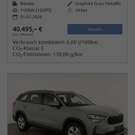
Kraftstoff
Benzin
Außenfarbe
Graphite Grau Metallic
Leistung
110 kW (150 PS)
Kilometerstand
10 km
01.07.2026
40.495,– €
Details
incl. 19% MwSt.
Verbrauch kombiniert:
6,00 l/100km
CO
-Klasse:
E
2
CO
-Emissionen:
138,00 g/km
2