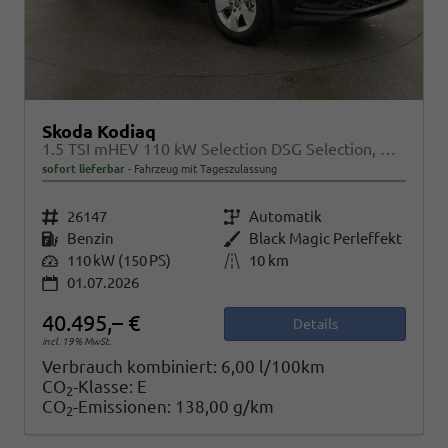
Skoda Kodiaq
1.5 TSI mHEV 110 kW Selection DSG Selection, AHK, Navi, Side, Kamera, Winter, 4 J.- Garantie
sofort lieferbar
Fahrzeug mit Tageszulassung
Fahrzeugnr.
26147
Getriebe
Automatik
Kraftstoff
Benzin
Außenfarbe
Black Magic Perleffekt
Leistung
110 kW (150 PS)
Kilometerstand
10 km
01.07.2026
40.495,– €
Details
incl. 19% MwSt.
Verbrauch kombiniert:
6,00 l/100km
CO
-Klasse:
E
2
CO
-Emissionen:
138,00 g/km
2