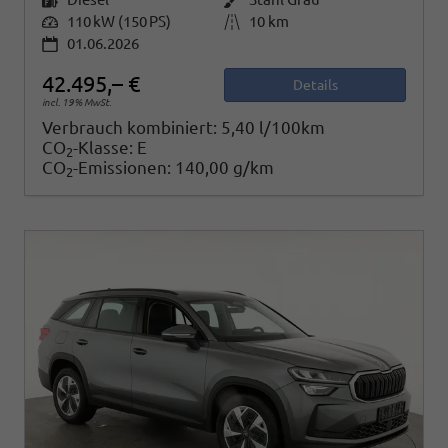
Leistung
110 kW (150 PS)
Kilometerstand
10 km
01.06.2026
42.495,– €
Details
incl. 19% MwSt.
Verbrauch kombiniert:
5,40 l/100km
CO
-Klasse:
E
2
CO
-Emissionen:
140,00 g/km
2