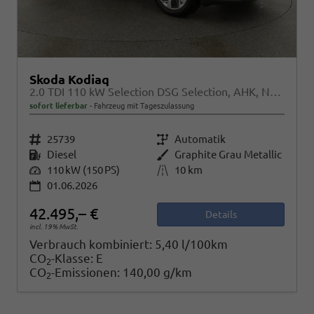
Skoda Kodiaq
2.0 TDI 110 kW Selection DSG Selection, AHK, Navi, Side, Kamera, Winter, 4 J.-Garantie
sofort lieferbar
Fahrzeug mit Tageszulassung
Fahrzeugnr.
25739
Getriebe
Automatik
Kraftstoff
Diesel
Außenfarbe
Graphite Grau Metallic
Leistung
110 kW (150 PS)
Kilometerstand
10 km
01.06.2026
42.495,– €
Details
incl. 19% MwSt.
Verbrauch kombiniert:
5,40 l/100km
CO
-Klasse:
E
2
CO
-Emissionen:
140,00 g/km
2