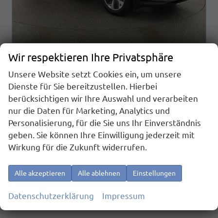
Wir respektieren Ihre Privatsphäre
Skoda Kodiaq
1.5 TSI mHEV 110 kW Selection DSG Selection, 7-Sitzer, AHK, Navi, Side, Kamera, Winter, 4 J.- Garantie
Unsere Website setzt Cookies ein, um unsere
unverbindliche Lieferzeit:
10.08.2026
Fahrzeug mit Tageszulassung
Dienste für Sie bereitzustellen. Hierbei
berücksichtigen wir Ihre Auswahl und verarbeiten
Fahrzeugnr.
25737
Getriebe
Automatik
Kraftstoff
Benzin
Außenfarbe
Black Magic Perleffekt
nur die Daten für Marketing, Analytics und
Leistung
110 kW (150 PS)
Kilometerstand
10 km
Personalisierung, für die Sie uns Ihr Einverständnis
01.06.2026
geben. Sie können Ihre Einwilligung jederzeit mit
Wirkung für die Zukunft widerrufen.
41.495,– €
Details
incl. 19% MwSt.
Verbrauch kombiniert:
6,20 l/100km
Alle akzeptieren
Alle ablehnen
Einstellungen
CO
-Klasse:
E
2
CO
-Emissionen:
141,00 g/km
2
Datenschutzerklärung
Impressum