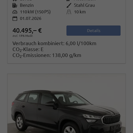
Kraftstoff
Benzin
Außenfarbe
Stahl Grau
Leistung
110 kW (150 PS)
Kilometerstand
10 km
01.07.2026
40.495,– €
Details
incl. 19% MwSt.
Verbrauch kombiniert:
6,00 l/100km
CO
-Klasse:
E
2
CO
-Emissionen:
138,00 g/km
2