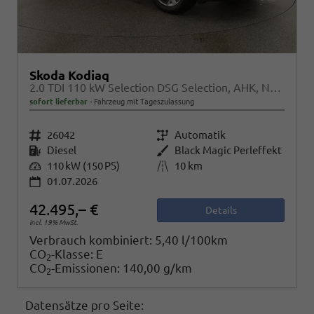
Skoda Kodiaq
2.0 TDI 110 kW Selection DSG Selection, AHK, Navi, Side, Kamera, Winter, 4 J.-Garantie
sofort lieferbar
Fahrzeug mit Tageszulassung
Fahrzeugnr.
26042
Getriebe
Automatik
Kraftstoff
Diesel
Außenfarbe
Black Magic Perleffekt
Leistung
110 kW (150 PS)
Kilometerstand
10 km
01.07.2026
42.495,– €
Details
incl. 19% MwSt.
Verbrauch kombiniert:
5,40 l/100km
CO
-Klasse:
E
2
CO
-Emissionen:
140,00 g/km
2
Datensätze pro Seite: