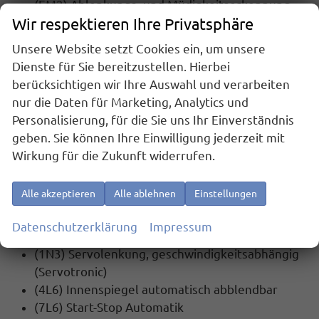
(EM2) Ablenkungs- und Müdigkeitserkennung
Wir respektieren Ihre Privatsphäre
(4UF) Airbag FS und BFS, ohne Knieairbag, mit
BFS-Deaktivierung
Unsere Website setzt Cookies ein, um unsere
(UG1) Berganfahrassistent
Dienste für Sie bereitzustellen. Hierbei
(7AS) Diebstahlalarmanlage, Innenraumüber-
berücksichtigen wir Ihre Auswahl und verarbeiten
wachung,Back-up-Horn und Abschleppschutz
nur die Daten für Marketing, Analytics und
(7X2) Einparkhilfe vorne und hinten
Personalisierung, für die Sie uns Ihr Einverständnis
(8J3) Front Assist mit Warnen und Bremsen auf
geben. Sie können Ihre Einwilligung jederzeit mit
Fahrzeuge, Fußgänger und Radfahrer
Wirkung für die Zukunft widerrufen.
(4G3) Mit Ausweichunterstützung mit
Abbiegeassistent
Alle akzeptieren
Alle ablehnen
Einstellungen
(8G5) Multipler Matrix-Beam
(LT2) Mit prädiktiven Speedlimiter (pLIM)
Datenschutzerklärung
Impressum
(NZ4) Privater Notruf
(1N3) Servolenkung, geschwindigkeitsabhängig
(Servotronic)
(4L6) Innenspiegel automatisch abblendbar
(7L6) Start-Stop Automatik