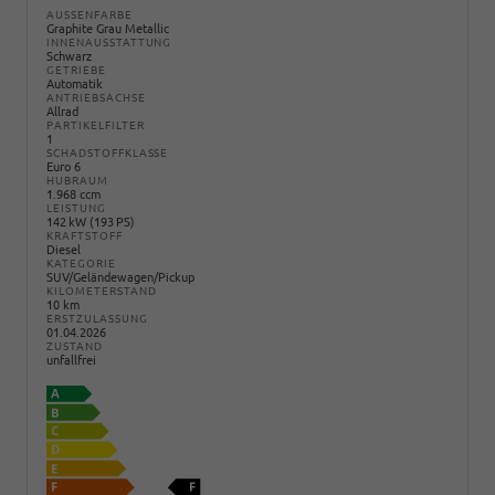
AUSSENFARBE
Graphite Grau Metallic
INNENAUSSTATTUNG
Schwarz
GETRIEBE
Automatik
ANTRIEBSACHSE
Allrad
PARTIKELFILTER
1
SCHADSTOFFKLASSE
Euro 6
HUBRAUM
1.968 ccm
LEISTUNG
142 kW (193 PS)
KRAFTSTOFF
Diesel
KATEGORIE
SUV/Geländewagen/Pickup
KILOMETERSTAND
10 km
ERSTZULASSUNG
01.04.2026
ZUSTAND
unfallfrei