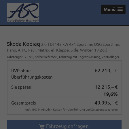
Menü
Skoda Kodiaq
2.0 TDI 142 kW 4x4 Sportline DSG Sportline,
Pano, AHK, Navi, Matrix, el. Klappe, Side, Winter, 19-Zoll
Fahrzeugnr.
:
25720
,
sofort lieferbar
,
Fahrzeug mit Tageszulassung
, Zentrallager
62.210,– €
UVP ohne
Überführungskosten
12.215,– €
Sie sparen:
19,6%
49.995,– €
Gesamtpreis
incl. 19% MwSt., den Kosten für Überführung und Zulassungspapieren
Fahrzeug anfragen