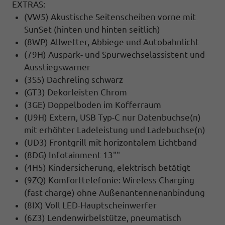
EXTRAS:
(VW5) Akustische Seitenscheiben vorne mit
SunSet (hinten und hinten seitlich)
(8WP) Allwetter, Abbiege und Autobahnlicht
(79H) Auspark- und Spurwechselassistent und
Ausstiegswarner
(3S5) Dachreling schwarz
(GT3) Dekorleisten Chrom
(3GE) Doppelboden im Kofferraum
(U9H) Extern, USB Typ-C nur Datenbuchse(n)
mit erhöhter Ladeleistung und Ladebuchse(n)
(UD3) Frontgrill mit horizontalem Lichtband
(8DG) Infotainment 13""
(4H5) Kindersicherung, elektrisch betätigt
(9ZQ) Komforttelefonie: Wireless Charging
(fast charge) ohne Außenantennenanbindung
(8IX) Voll LED-Hauptscheinwerfer
(6Z3) Lendenwirbelstütze, pneumatisch