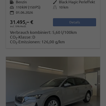
Kraftstoff
Benzin
Außenfarbe
Black Magic Perleffekt
Leistung
110 kW (150 PS)
Kilometerstand
10 km
01.06.2026
31.495,– €
Details
incl. 19% MwSt.
Verbrauch kombiniert:
5,60 l/100km
CO
-Klasse:
D
2
CO
-Emissionen:
126,00 g/km
2