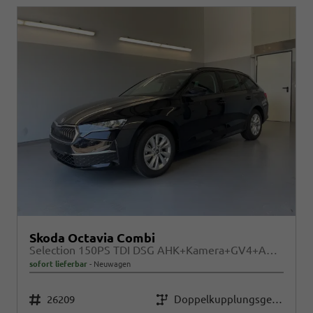
Skoda Octavia Combi
Selection 150PS TDI DSG AHK+Kamera+GV4+ACC+TravelAssist+Sunset+Alu+LightAssist
sofort lieferbar
Neuwagen
Fahrzeugnr.
Getriebe
26209
Doppelkupplungsgetriebe (DSG)