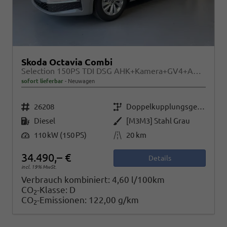
Skoda Octavia Combi
Selection 150PS TDI DSG AHK+Kamera+GV4+ACC+TravelAssist+Sunset+Alu+LightAssist
sofort lieferbar
Neuwagen
Fahrzeugnr.
Getriebe
26208
Doppelkupplungsgetriebe (DSG)
Kraftstoff
Außenfarbe
Diesel
[M3M3] Stahl Grau
Leistung
Kilometerstand
110 kW (150 PS)
20 km
34.490,– €
Details
incl. 19% MwSt.
Verbrauch kombiniert:
4,60 l/100km
CO
-Klasse:
D
2
CO
-Emissionen:
122,00 g/km
2