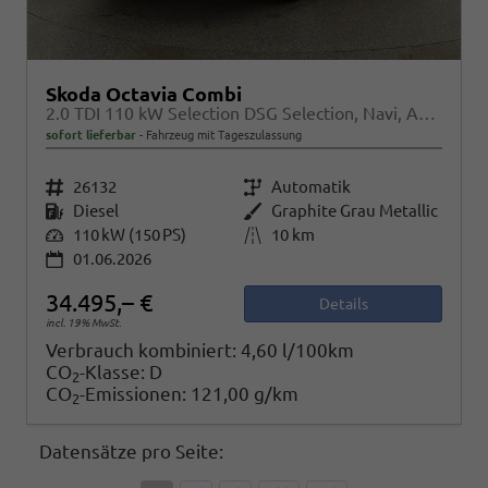
Skoda Octavia Combi
2.0 TDI 110 kW Selection DSG Selection, Navi, AHK, el. Klappe, 5-J Garantie
sofort lieferbar
Fahrzeug mit Tageszulassung
Fahrzeugnr.
26132
Getriebe
Automatik
Kraftstoff
Diesel
Außenfarbe
Graphite Grau Metallic
Leistung
110 kW (150 PS)
Kilometerstand
10 km
01.06.2026
34.495,– €
Details
incl. 19% MwSt.
Verbrauch kombiniert:
4,60 l/100km
CO
-Klasse:
D
2
CO
-Emissionen:
121,00 g/km
2
Datensätze pro Seite: