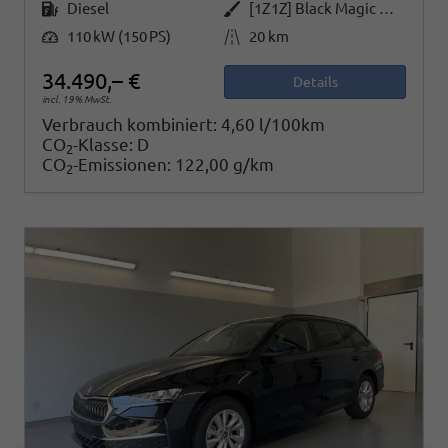
Kraftstoff
Außenfarbe
Diesel
[1Z1Z] Black Magic Metallic
Leistung
Kilometerstand
110 kW (150 PS)
20 km
34.490,– €
Details
incl. 19% MwSt.
Verbrauch kombiniert:
4,60 l/100km
CO
-Klasse:
D
2
CO
-Emissionen:
122,00 g/km
2