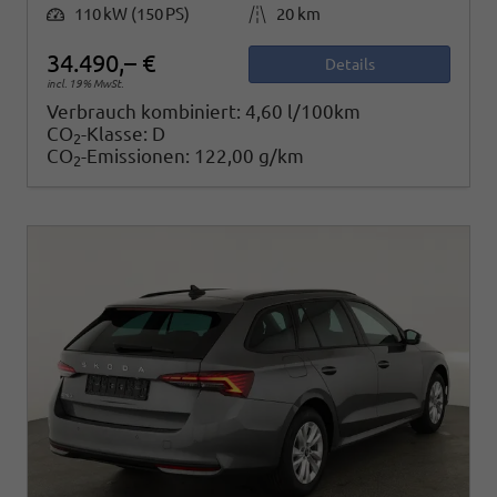
Leistung
Kilometerstand
110 kW (150 PS)
20 km
34.490,– €
Details
incl. 19% MwSt.
Verbrauch kombiniert:
4,60 l/100km
CO
-Klasse:
D
2
CO
-Emissionen:
122,00 g/km
2