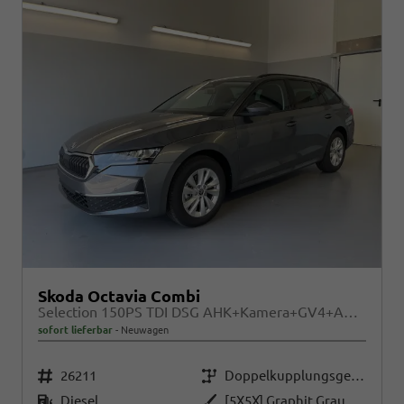
Skoda Octavia Combi
Selection 150PS TDI DSG AHK+Kamera+GV4+ACC+TravelAssist+Sunset+Alu+LightAssist
sofort lieferbar
Neuwagen
Fahrzeugnr.
Getriebe
26211
Doppelkupplungsgetriebe (DSG)
Kraftstoff
Außenfarbe
Diesel
[5X5X] Graphit Grau Metallic