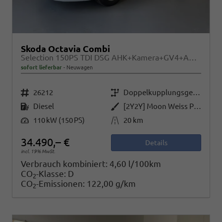
Skoda Octavia Combi
Selection 150PS TDI DSG AHK+Kamera+GV4+ACC+TravelAssist+Sunset+Alu+LightAssist
sofort lieferbar
Neuwagen
Fahrzeugnr.
Getriebe
26212
Doppelkupplungsgetriebe (DSG)
Kraftstoff
Außenfarbe
Diesel
[2Y2Y] Moon Weiss Perleffekt
Leistung
Kilometerstand
110 kW (150 PS)
20 km
34.490,– €
Details
incl. 19% MwSt.
Verbrauch kombiniert:
4,60 l/100km
CO
-Klasse:
D
2
CO
-Emissionen:
122,00 g/km
2