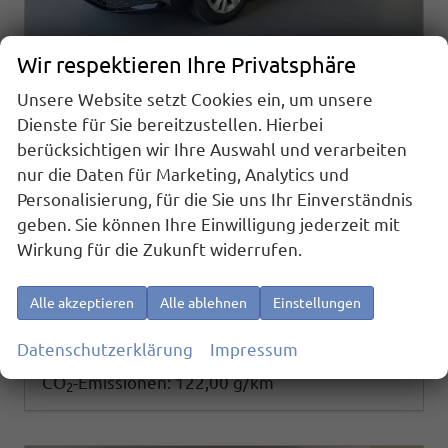
Wir respektieren Ihre Privatsphäre
Unsere Website setzt Cookies ein, um unsere
Skoda Octavia Combi
Dienste für Sie bereitzustellen. Hierbei
Selection 150PS TDI DSG AHK+Kamera+GV4+ACC+TravelAssist+Sunset+Alu+LightAssist
berücksichtigen wir Ihre Auswahl und verarbeiten
sofort lieferbar
Neuwagen
nur die Daten für Marketing, Analytics und
Fahrzeugnr.
Getriebe
Personalisierung, für die Sie uns Ihr Einverständnis
26210
Doppelkupplungsgetriebe (DSG)
geben. Sie können Ihre Einwilligung jederzeit mit
Kraftstoff
Außenfarbe
Diesel
[1Z1Z] Black Magic Metallic
Wirkung für die Zukunft widerrufen.
Leistung
Kilometerstand
110 kW (150 PS)
20 km
34.490,– €
Details
Alle akzeptieren
Alle ablehnen
Einstellungen
incl. 19% MwSt.
Verbrauch kombiniert:
4,60 l/100km
Datenschutzerklärung
Impressum
CO
-Klasse:
D
2
CO
-Emissionen:
122,00 g/km
2