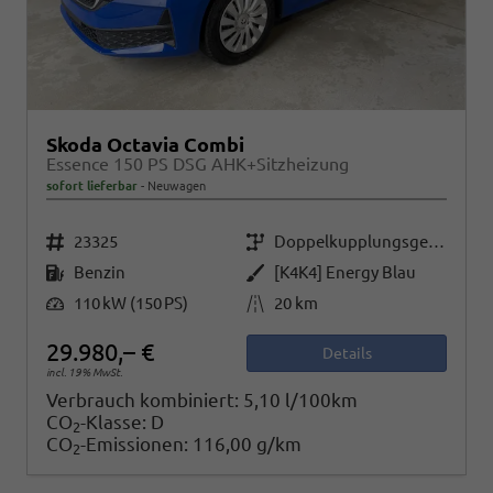
Skoda Octavia Combi
Essence 150 PS DSG AHK+Sitzheizung
sofort lieferbar
Neuwagen
Fahrzeugnr.
Getriebe
23325
Doppelkupplungsgetriebe (DSG)
Kraftstoff
Außenfarbe
Benzin
[K4K4] Energy Blau
Leistung
Kilometerstand
110 kW (150 PS)
20 km
29.980,– €
Details
incl. 19% MwSt.
Verbrauch kombiniert:
5,10 l/100km
CO
-Klasse:
D
2
CO
-Emissionen:
116,00 g/km
2