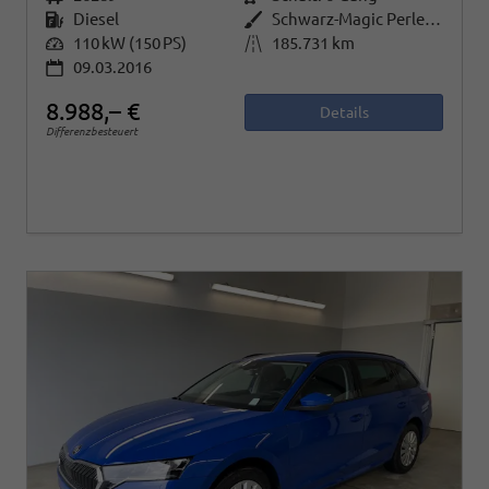
Kraftstoff
Diesel
Außenfarbe
Schwarz-Magic Perleffekt
Leistung
110 kW (150 PS)
Kilometerstand
185.731 km
09.03.2016
8.988,– €
Details
Differenzbesteuert