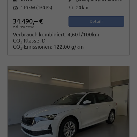
Leistung
Kilometerstand
110 kW (150 PS)
20 km
34.490,– €
Details
incl. 19% MwSt.
Verbrauch kombiniert:
4,60 l/100km
CO
-Klasse:
D
2
CO
-Emissionen:
122,00 g/km
2