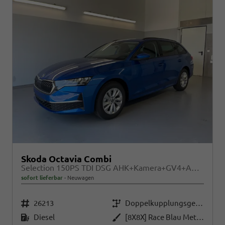
Skoda Octavia Combi
Selection 150PS TDI DSG AHK+Kamera+GV4+ACC+TravelAssist+Sunset+Alu+LightAssist
sofort lieferbar
Neuwagen
Fahrzeugnr.
Getriebe
26213
Doppelkupplungsgetriebe (DSG)
Kraftstoff
Außenfarbe
Diesel
[8X8X] Race Blau Metallic