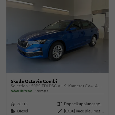
Skoda Octavia Combi
Selection 150PS TDI DSG AHK+Kamera+GV4+ACC+TravelAssist+Sunset+Alu+LightAssist
sofort lieferbar
Neuwagen
Fahrzeugnr.
Getriebe
26213
Doppelkupplungsgetriebe (DSG)
Kraftstoff
Außenfarbe
Diesel
[8X8X] Race Blau Metallic