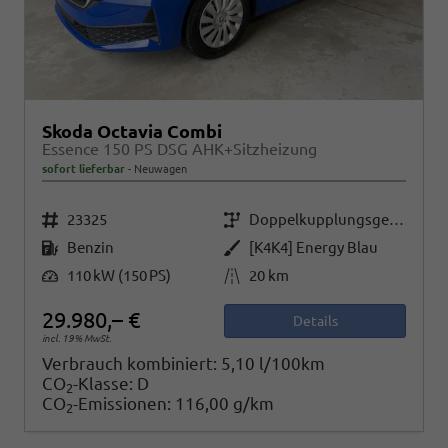
Skoda Octavia Combi
Essence 150 PS DSG AHK+Sitzheizung
sofort lieferbar
Neuwagen
Fahrzeugnr.
Getriebe
23325
Doppelkupplungsgetriebe (DSG)
Kraftstoff
Außenfarbe
Benzin
[K4K4] Energy Blau
Leistung
Kilometerstand
110 kW (150 PS)
20 km
29.980,– €
Details
incl. 19% MwSt.
Verbrauch kombiniert:
5,10 l/100km
CO
-Klasse:
D
2
CO
-Emissionen:
116,00 g/km
2