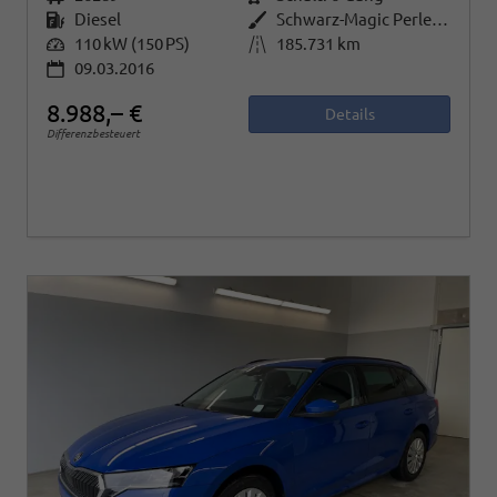
Kraftstoff
Diesel
Außenfarbe
Schwarz-Magic Perleffekt
Leistung
110 kW (150 PS)
Kilometerstand
185.731 km
09.03.2016
8.988,– €
Details
Differenzbesteuert