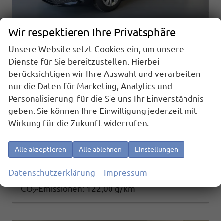
Wir respektieren Ihre Privatsphäre
Unsere Website setzt Cookies ein, um unsere
Skoda Octavia Combi
Dienste für Sie bereitzustellen. Hierbei
Selection 150PS TDI DSG AHK+Kamera+GV4+ACC+TravelAssist+Sunset+Alu+LightAssist
berücksichtigen wir Ihre Auswahl und verarbeiten
sofort lieferbar
Neuwagen
nur die Daten für Marketing, Analytics und
Fahrzeugnr.
Getriebe
Personalisierung, für die Sie uns Ihr Einverständnis
26210
Doppelkupplungsgetriebe (DSG)
geben. Sie können Ihre Einwilligung jederzeit mit
Kraftstoff
Außenfarbe
Diesel
[1Z1Z] Black Magic Metallic
Wirkung für die Zukunft widerrufen.
Leistung
Kilometerstand
110 kW (150 PS)
20 km
34.490,– €
Details
Alle akzeptieren
Alle ablehnen
Einstellungen
incl. 19% MwSt.
Verbrauch kombiniert:
4,60 l/100km
Datenschutzerklärung
Impressum
CO
-Klasse:
D
2
CO
-Emissionen:
122,00 g/km
2