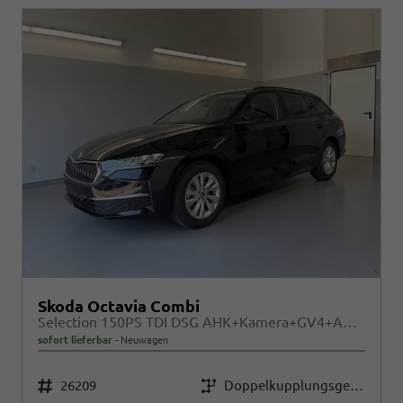
Skoda Octavia Combi
Selection 150PS TDI DSG AHK+Kamera+GV4+ACC+TravelAssist+Sunset+Alu+LightAssist
sofort lieferbar
Neuwagen
Fahrzeugnr.
Getriebe
26209
Doppelkupplungsgetriebe (DSG)