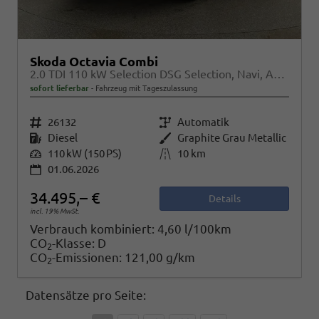
Skoda Octavia Combi
2.0 TDI 110 kW Selection DSG Selection, Navi, AHK, el. Klappe, 5-J Garantie
sofort lieferbar
Fahrzeug mit Tageszulassung
Fahrzeugnr.
26132
Getriebe
Automatik
Kraftstoff
Diesel
Außenfarbe
Graphite Grau Metallic
Leistung
110 kW (150 PS)
Kilometerstand
10 km
01.06.2026
34.495,– €
Details
incl. 19% MwSt.
Verbrauch kombiniert:
4,60 l/100km
CO
-Klasse:
D
2
CO
-Emissionen:
121,00 g/km
2
Datensätze pro Seite: