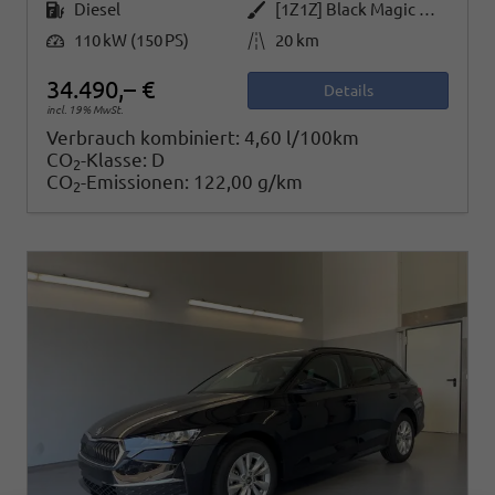
Kraftstoff
Außenfarbe
Diesel
[1Z1Z] Black Magic Metallic
Leistung
Kilometerstand
110 kW (150 PS)
20 km
34.490,– €
Details
incl. 19% MwSt.
Verbrauch kombiniert:
4,60 l/100km
CO
-Klasse:
D
2
CO
-Emissionen:
122,00 g/km
2