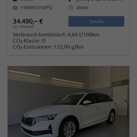
Leistung
Kilometerstand
110 kW (150 PS)
20 km
34.490,– €
Details
incl. 19% MwSt.
Verbrauch kombiniert:
4,60 l/100km
CO
-Klasse:
D
2
CO
-Emissionen:
122,00 g/km
2