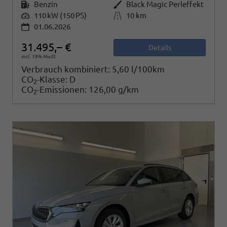
Kraftstoff
Benzin
Außenfarbe
Black Magic Perleffekt
Leistung
110 kW (150 PS)
Kilometerstand
10 km
01.06.2026
31.495,– €
Details
incl. 19% MwSt.
Verbrauch kombiniert:
5,60 l/100km
CO
-Klasse:
D
2
CO
-Emissionen:
126,00 g/km
2