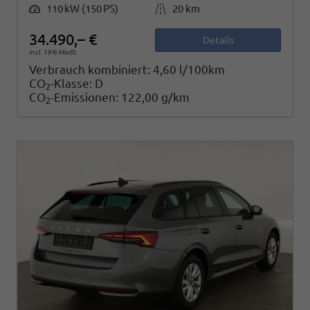
Leistung
Kilometerstand
110 kW (150 PS)
20 km
34.490,– €
Details
incl. 19% MwSt.
Verbrauch kombiniert:
4,60 l/100km
CO
-Klasse:
D
2
CO
-Emissionen:
122,00 g/km
2