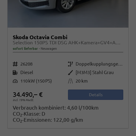
Skoda Octavia Combi
Selection 150PS TDI DSG AHK+Kamera+GV4+ACC+TravelAssist+Sunset+Alu+LightAssist
sofort lieferbar
Neuwagen
Fahrzeugnr.
Getriebe
26208
Doppelkupplungsgetriebe (DSG)
Kraftstoff
Außenfarbe
Diesel
[M3M3] Stahl Grau
Leistung
Kilometerstand
110 kW (150 PS)
20 km
34.490,– €
Details
incl. 19% MwSt.
Verbrauch kombiniert:
4,60 l/100km
CO
-Klasse:
D
2
CO
-Emissionen:
122,00 g/km
2