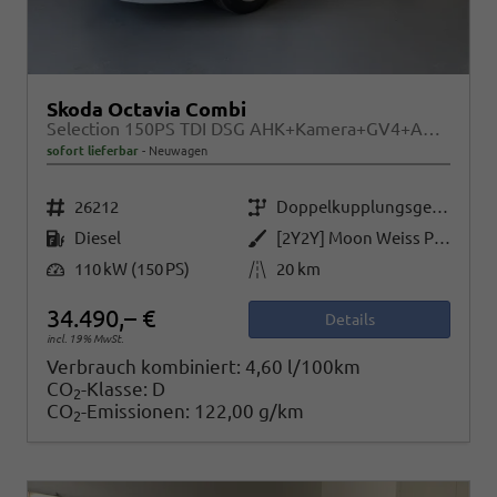
Skoda Octavia Combi
Selection 150PS TDI DSG AHK+Kamera+GV4+ACC+TravelAssist+Sunset+Alu+LightAssist
sofort lieferbar
Neuwagen
Fahrzeugnr.
Getriebe
26212
Doppelkupplungsgetriebe (DSG)
Kraftstoff
Außenfarbe
Diesel
[2Y2Y] Moon Weiss Perleffekt
Leistung
Kilometerstand
110 kW (150 PS)
20 km
34.490,– €
Details
incl. 19% MwSt.
Verbrauch kombiniert:
4,60 l/100km
CO
-Klasse:
D
2
CO
-Emissionen:
122,00 g/km
2