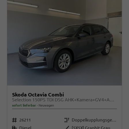
Skoda Octavia Combi
Selection 150PS TDI DSG AHK+Kamera+GV4+ACC+TravelAssist+Sunset+Alu+LightAssist
sofort lieferbar
Neuwagen
Fahrzeugnr.
Getriebe
26211
Doppelkupplungsgetriebe (DSG)
Kraftstoff
Außenfarbe
Diesel
[5X5X] Graphit Grau Metallic