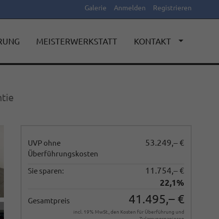
Galerie
Anmelden
Registrieren
ERUNG
MEISTERWERKSTATT
KONTAKT
ntie
53.249,– €
UVP ohne
Überführungskosten
11.754,– €
Sie sparen:
22,1%
41.495,– €
Gesamtpreis
incl. 19% MwSt., den Kosten für Überführung und
Zulassungspapieren