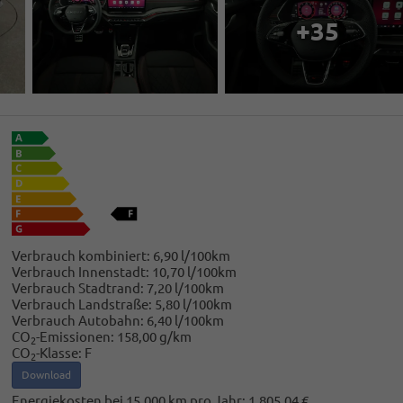
+35
Verbrauch kombiniert:
6,90 l/100km
Verbrauch Innenstadt:
10,70 l/100km
Verbrauch Stadtrand:
7,20 l/100km
Verbrauch Landstraße:
5,80 l/100km
Verbrauch Autobahn:
6,40 l/100km
CO
-Emissionen:
158,00 g/km
2
CO
-Klasse:
F
2
Download
Energiekosten bei 15.000 km pro Jahr:
1.805,04 €