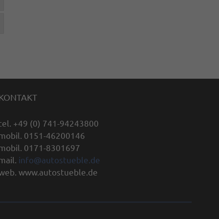
KONTAKT
tel. +49 (0) 741-94243800
mobil. 0151-46200146
mobil. 0171-8301697
mail.
info@autostueble.de
web. www.autostueble.de