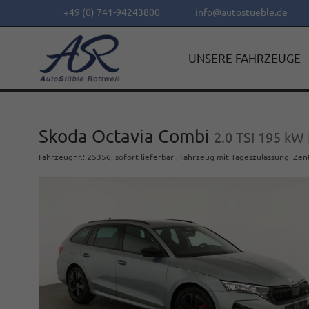
+49 (0) 741-94243800
info@autostueble.de
UNSERE FAHRZEUGE
Skoda Octavia Combi
2.0 TSI 195 kW 
Fahrzeugnr.
:
25356
,
sofort lieferbar
,
Fahrzeug mit Tageszulassung
, Zen