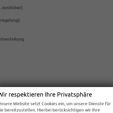
 auslösbar)
tregelung)
htverteilung
ion über App Connect möglich (kompatibles Smartphone
Wir respektieren Ihre Privatsphäre
nsere Website setzt Cookies ein, um unsere Dienste für
ie bereitzustellen. Hierbei berücksichtigen wir Ihre