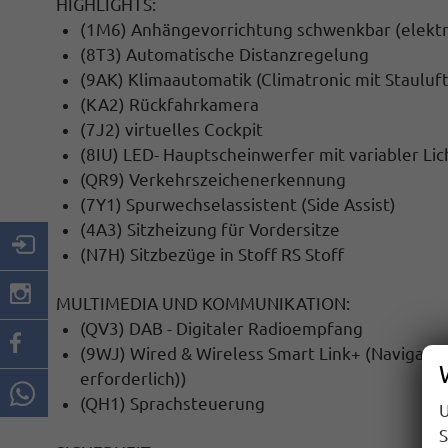
HIGHLIGHTS:
(1M6) Anhängevorrichtung schwenkbar (elektr.
(8T3) Automatische Distanzregelung
(9AK) Klimaautomatik (Climatronic mit Stauluf
(KA2) Rückfahrkamera
(7J2) virtuelles Cockpit
(8IU) LED- Hauptscheinwerfer mit variabler Lic
(QR9) Verkehrszeichenerkennung
(7Y1) Spurwechselassistent (Side Assist)
(4A3) Sitzheizung für Vordersitze
(N7H) Sitzbezüge in Stoff RS Stoff
MULTIMEDIA UND KOMMUNIKATION:
(QV3) DAB - Digitaler Radioempfang
(9WJ) Wired & Wireless Smart Link+ (Navigat
erforderlich))
(QH1) Sprachsteuerung
U
S