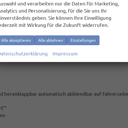
uswahl und verarbeiten nur die Daten für Marketing,
nalytics und Personalisierung, für die Sie uns Ihr
msen auf Fahrzeuge, Fu~g{nger und Radfahrer
inverständnis geben. Sie können Ihre Einwilligung
ederzeit mit Wirkung für die Zukunft widerrufen.
assistent
Alle akzeptieren
Alle ablehnen
Einstellungen
eed Assist (ISA)
atenschutzerklärung
Impressum
und heranklappbar automatisch abblendbar auf Fahrerseit
N""
ten