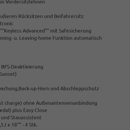
 in Vordersitzlehnen
äußeren Rücksitzen und Beifahrersitz
tronic
m ""Keyless Advanced"" mit Safesicherung
Coming- u. Leaving-home Funktion automatisch
t BFS-Deaktivierung
(Sunset)
wachung,Back-up-Horn und Abschleppschutz
fast charge) ohne Außenantennenanbindung
edal) plus Easy Close
t und Stauassistent
J x 18"" - 4 Stk.