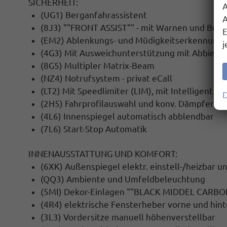
SICHERHEIT:
A
(UG1) Berganfahrassistent
A
(8J3) ""FRONT ASSIST"" - mit Warnen und Bre
E
(EM2) Ablenkungs- und Müdigkeitserkennung
j
(4G3) Mit Ausweichunterstützung mit Abbiege
(8G5) Multipler Matrix-Beam
(NZ4) Notrufsystem - privat eCall
(LT2) Mit Speedlimiter (LIM), mit Intelligent Sp
D
(2H5) Fahrprofilauswahl und konv. Dämpfer
(4L6) Innenspiegel automatisch abblendbar
(7L6) Start-Stop Automatik
INNENAUSSTATTUNG UND KOMFORT:
(6XK) Außenspiegel elektr. einstell-/heizbar 
(QQ3) Ambiente und Umfeldbeleuchtung
(5MI) Dekor-Einlagen ""BLACK MIDDEL CARBO
(4R4) elektrische Fensterheber vorne und hin
(3L3) Vordersitze manuell höhenverstellbar