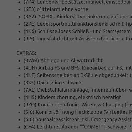
(7P4) Lendenwirbelstütze, manuell einstellbar
(6E3) Mittelarmlehne vorne
(3A2) ISOFIX - Kindersitzverankerung auf den 
(2PE) Ledersportmultifunktionslenkrad mit Tip
(4K6) Schlüsselloses Schließ - und Startsyste
(9I5) Tagesfahrlicht mit Assistenzfahrlicht u.
EXTRAS:
(8WM) Abbiege und Allwetterlicht
(4UN) Airbag FS und BFS, Knieairbag auf FS, mi
(4KF) Seitenscheiben ab B-Säule abgedunkelt 
(3S5) Dachreling schwarz
(7AL) Diebstahlalarmanlage, Innenraumüber- 
(4H5) Kindersicherung, elektrisch betätigt
(9ZQ) Komforttelefonie: Wireless Charging (
(5I6) Komfortöffnung Heckklappe (Virtuelles P
(6I6) Spurhalteassistent inkl. Emergency Assis
(CF4) Leichtmetallräder ""COMET"", schwarz, 7,5