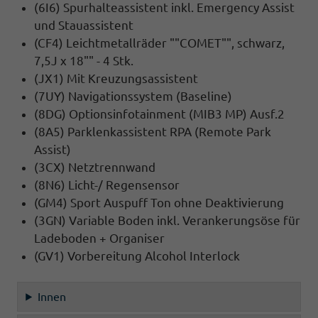
(6I6) Spurhalteassistent inkl. Emergency Assist
und Stauassistent
(CF4) Leichtmetallräder ""COMET"", schwarz,
7,5J x 18"" - 4 Stk.
(JX1) Mit Kreuzungsassistent
(7UY) Navigationssystem (Baseline)
(8DG) Optionsinfotainment (MIB3 MP) Ausf.2
(8A5) Parklenkassistent RPA (Remote Park
Assist)
(3CX) Netztrennwand
(8N6) Licht-/ Regensensor
(GM4) Sport Auspuff Ton ohne Deaktivierung
(3GN) Variable Boden inkl. Verankerungsöse für
Ladeboden + Organiser
(GV1) Vorbereitung Alcohol Interlock
Innen