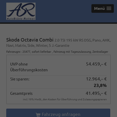
Menü
Skoda Octavia Combi
2.0 TSI 195 kW RS DSG, Pano, AHK,
Navi, Matrix, Side, Winter, 5 J.-Garantie
Fahrzeugnr.
:
25477
,
sofort lieferbar
,
Fahrzeug mit Tageszulassung
, Zentrallager
54.459,– €
UVP ohne
Überführungskosten
12.964,– €
Sie sparen:
23,8%
41.495,– €
Gesamtpreis
incl. 19% MwSt., den Kosten für Überführung und Zulassungspapieren
Fahrzeug anfragen