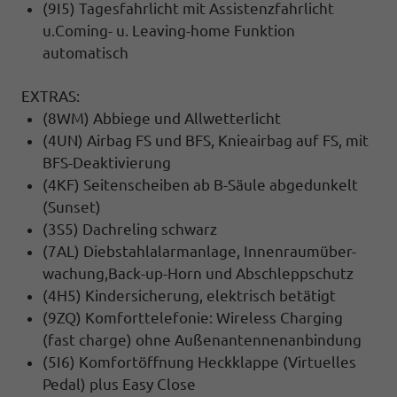
(9I5) Tagesfahrlicht mit Assistenzfahrlicht
u.Coming- u. Leaving-home Funktion
automatisch
EXTRAS:
(8WM) Abbiege und Allwetterlicht
(4UN) Airbag FS und BFS, Knieairbag auf FS, mit
BFS-Deaktivierung
(4KF) Seitenscheiben ab B-Säule abgedunkelt
(Sunset)
(3S5) Dachreling schwarz
(7AL) Diebstahlalarmanlage, Innenraumüber-
wachung,Back-up-Horn und Abschleppschutz
(4H5) Kindersicherung, elektrisch betätigt
(9ZQ) Komforttelefonie: Wireless Charging
(fast charge) ohne Außenantennenanbindung
(5I6) Komfortöffnung Heckklappe (Virtuelles
Pedal) plus Easy Close