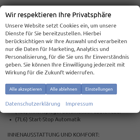
SICHERHEIT:
Wir respektieren Ihre Privatsphäre
(UG1) Berganfahrassistent
Unsere Website setzt Cookies ein, um unsere
(8J3) ""FRONT ASSIST"" - mit Warnen und
Dienste für Sie bereitzustellen. Hierbei
Bremsen auf Fahrzeuge, Fu~g{nger und
berücksichtigen wir Ihre Auswahl und verarbeiten
Radfahrer
nur die Daten für Marketing, Analytics und
(EM2) Ablenkungs- und Müdigkeitserkennung
Personalisierung, für die Sie uns Ihr Einverständnis
(4G3) Mit Ausweichunterstützung mit
geben. Sie können Ihre Einwilligung jederzeit mit
Abbiegeassistent
Wirkung für die Zukunft widerrufen.
(8G5) Multipler Matrix-Beam
(NZ4) Notrufsystem - privat eCall
(LT2) Mit Speedlimiter (LIM), mit Intelligent
Alle akzeptieren
Alle ablehnen
Einstellungen
Speed Assist (ISA)
Datenschutzerklärung
Impressum
(2H5) Fahrprofilauswahl und konv. Dämpfer
(4L6) Innenspiegel automatisch abblendbar
(7L6) Start-Stop Automatik
INNENAUSSTATTUNG UND KOMFORT: