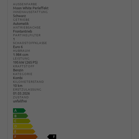
AUSSENFARBE
Moon White Perleffekt
INNENAUSSTATTUNG
Schwarz
GETRIEBE
Automatik
ANTRIEBSACHSE
Frontantrieb
PARTIKELFILTER
1
SCHADSTOFFKLASSE
Euro 6
HUBRAUM
1.984 ccm
LEISTUNG
195 kW (265 PS)
KRAFTSTOFF
Benzin
KATEGORIE
Kombi
KILOMETERSTAND
10 km
ERSTZULASSUNG
01.03.2026
ZUSTAND
unfallfrei