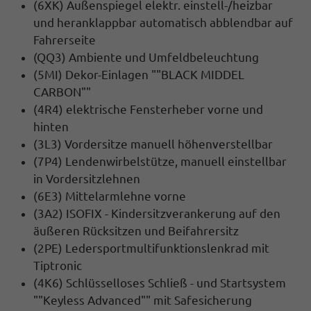
(6XK) Außenspiegel elektr. einstell-/heizbar
und heranklappbar automatisch abblendbar auf
Fahrerseite
(QQ3) Ambiente und Umfeldbeleuchtung
(5MI) Dekor-Einlagen ""BLACK MIDDEL
CARBON""
(4R4) elektrische Fensterheber vorne und
hinten
(3L3) Vordersitze manuell höhenverstellbar
(7P4) Lendenwirbelstütze, manuell einstellbar
in Vordersitzlehnen
(6E3) Mittelarmlehne vorne
(3A2) ISOFIX - Kindersitzverankerung auf den
äußeren Rücksitzen und Beifahrersitz
(2PE) Ledersportmultifunktionslenkrad mit
Tiptronic
(4K6) Schlüsselloses Schließ - und Startsystem
""Keyless Advanced"" mit Safesicherung