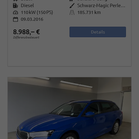
Kraftstoff
Diesel
Außenfarbe
Schwarz-Magic Perleffekt
Leistung
110 kW (150 PS)
Kilometerstand
185.731 km
09.03.2016
8.988,– €
Details
Differenzbesteuert