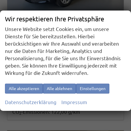
Wir respektieren Ihre Privatsphäre
Unsere Website setzt Cookies ein, um unsere
Skoda Octavia Combi
Dienste für Sie bereitzustellen. Hierbei
Selection 150PS TDI DSG AHK+Kamera+GV4+ACC+TravelAssist+Sunset+Alu+LightAssist
berücksichtigen wir Ihre Auswahl und verarbeiten
sofort lieferbar
Neuwagen
nur die Daten für Marketing, Analytics und
Fahrzeugnr.
Getriebe
Personalisierung, für die Sie uns Ihr Einverständnis
26210
Doppelkupplungsgetriebe (DSG)
geben. Sie können Ihre Einwilligung jederzeit mit
Kraftstoff
Außenfarbe
Diesel
[1Z1Z] Black Magic Metallic
Wirkung für die Zukunft widerrufen.
Leistung
Kilometerstand
110 kW (150 PS)
20 km
34.490,– €
Details
Alle akzeptieren
Alle ablehnen
Einstellungen
incl. 19% MwSt.
Verbrauch kombiniert:
4,60 l/100km
Datenschutzerklärung
Impressum
CO
-Klasse:
D
2
CO
-Emissionen:
122,00 g/km
2