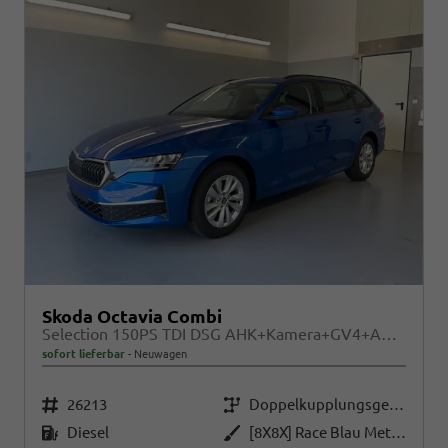
Skoda Octavia Combi
Selection 150PS TDI DSG AHK+Kamera+GV4+ACC+TravelAssist+Sunset+Alu+LightAssist
sofort lieferbar
Neuwagen
Fahrzeugnr.
Getriebe
26213
Doppelkupplungsgetriebe (DSG)
Kraftstoff
Außenfarbe
Diesel
[8X8X] Race Blau Metallic