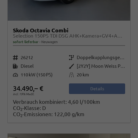
Skoda Octavia Combi
Selection 150PS TDI DSG AHK+Kamera+GV4+ACC+TravelAssist+Sunset+Alu+LightAssist
sofort lieferbar
Neuwagen
Fahrzeugnr.
Getriebe
26212
Doppelkupplungsgetriebe (DSG)
Kraftstoff
Außenfarbe
Diesel
[2Y2Y] Moon Weiss Perleffekt
Leistung
Kilometerstand
110 kW (150 PS)
20 km
34.490,– €
Details
incl. 19% MwSt.
Verbrauch kombiniert:
4,60 l/100km
CO
-Klasse:
D
2
CO
-Emissionen:
122,00 g/km
2