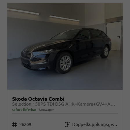
Skoda Octavia Combi
Selection 150PS TDI DSG AHK+Kamera+GV4+ACC+TravelAssist+Sunset+Alu+LightAssist
sofort lieferbar
Neuwagen
Fahrzeugnr.
Getriebe
26209
Doppelkupplungsgetriebe (DSG)