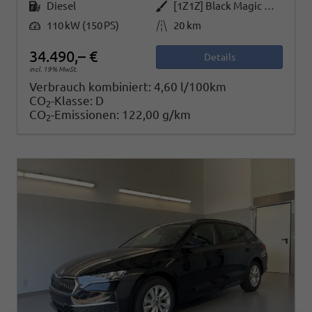
Kraftstoff
Außenfarbe
Diesel
[1Z1Z] Black Magic Metallic
Leistung
Kilometerstand
110 kW (150 PS)
20 km
34.490,– €
Details
incl. 19% MwSt.
Verbrauch kombiniert:
4,60 l/100km
CO
-Klasse:
D
2
CO
-Emissionen:
122,00 g/km
2