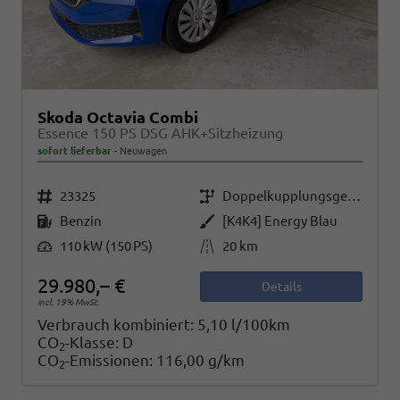
Skoda Octavia Combi
Essence 150 PS DSG AHK+Sitzheizung
sofort lieferbar
Neuwagen
Fahrzeugnr.
Getriebe
23325
Doppelkupplungsgetriebe (DSG)
Kraftstoff
Außenfarbe
Benzin
[K4K4] Energy Blau
Leistung
Kilometerstand
110 kW (150 PS)
20 km
29.980,– €
Details
incl. 19% MwSt.
Verbrauch kombiniert:
5,10 l/100km
CO
-Klasse:
D
2
CO
-Emissionen:
116,00 g/km
2