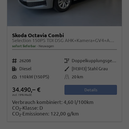
Skoda Octavia Combi
Selection 150PS TDI DSG AHK+Kamera+GV4+ACC+TravelAssist+Sunset+Alu+LightAssist
sofort lieferbar
Neuwagen
Fahrzeugnr.
Getriebe
26208
Doppelkupplungsgetriebe (DSG)
Kraftstoff
Außenfarbe
Diesel
[M3M3] Stahl Grau
Leistung
Kilometerstand
110 kW (150 PS)
20 km
34.490,– €
Details
incl. 19% MwSt.
Verbrauch kombiniert:
4,60 l/100km
CO
-Klasse:
D
2
CO
-Emissionen:
122,00 g/km
2