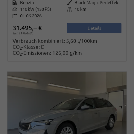
Kraftstoff
Benzin
Außenfarbe
Black Magic Perleffekt
Leistung
110 kW (150 PS)
Kilometerstand
10 km
01.06.2026
31.495,– €
Details
incl. 19% MwSt.
Verbrauch kombiniert:
5,60 l/100km
CO
-Klasse:
D
2
CO
-Emissionen:
126,00 g/km
2