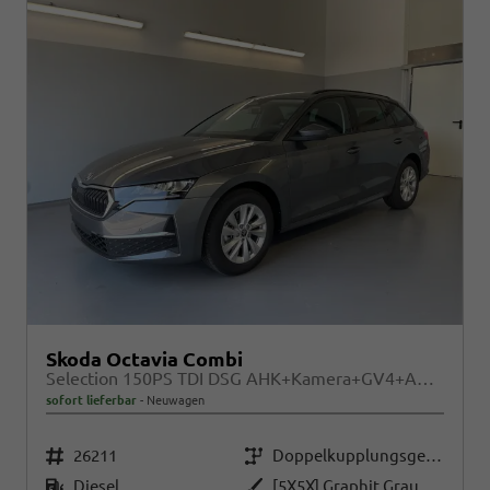
Skoda Octavia Combi
Selection 150PS TDI DSG AHK+Kamera+GV4+ACC+TravelAssist+Sunset+Alu+LightAssist
sofort lieferbar
Neuwagen
Fahrzeugnr.
Getriebe
26211
Doppelkupplungsgetriebe (DSG)
Kraftstoff
Außenfarbe
Diesel
[5X5X] Graphit Grau Metallic