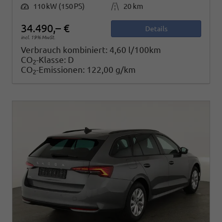
Leistung
Kilometerstand
110 kW (150 PS)
20 km
34.490,– €
Details
incl. 19% MwSt.
Verbrauch kombiniert:
4,60 l/100km
CO
-Klasse:
D
2
CO
-Emissionen:
122,00 g/km
2