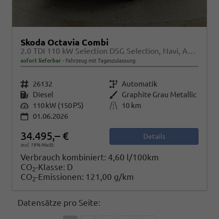
Skoda Octavia Combi
2.0 TDI 110 kW Selection DSG Selection, Navi, AHK, el. Klappe, 5-J Garantie
sofort lieferbar
Fahrzeug mit Tageszulassung
Fahrzeugnr.
26132
Getriebe
Automatik
Kraftstoff
Diesel
Außenfarbe
Graphite Grau Metallic
Leistung
110 kW (150 PS)
Kilometerstand
10 km
01.06.2026
34.495,– €
Details
incl. 19% MwSt.
Verbrauch kombiniert:
4,60 l/100km
CO
-Klasse:
D
2
CO
-Emissionen:
121,00 g/km
2
Datensätze pro Seite: