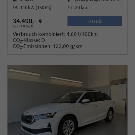
Leistung
Kilometerstand
110 kW (150 PS)
20 km
34.490,– €
Details
incl. 19% MwSt.
Verbrauch kombiniert:
4,60 l/100km
CO
-Klasse:
D
2
CO
-Emissionen:
122,00 g/km
2