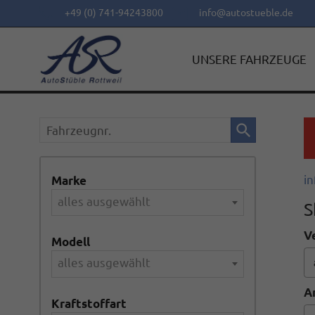
+49 (0) 741-94243800
info@autostueble.de
UNSERE FAHRZEUGE
Fahrzeugnr.
in
Marke
alles ausgewählt
S
V
Modell
alles ausgewählt
A
Kraftstoffart