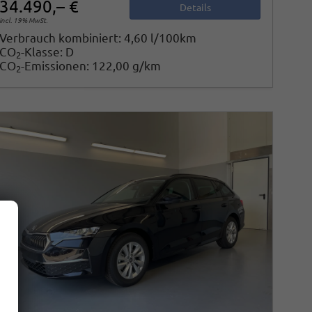
34.490,– €
Details
incl. 19% MwSt.
Verbrauch kombiniert:
4,60 l/100km
CO
-Klasse:
D
2
CO
-Emissionen:
122,00 g/km
2