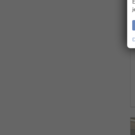
E
j
D