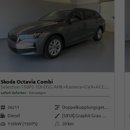
Skoda Octavia Combi
Selection 150PS TDI DSG AHK+Kamera+GV4+ACC+TravelAssist+Sunset+Alu+LightAssist
sofort lieferbar
Neuwagen
Fahrzeugnr.
Getriebe
26211
Doppelkupplungsgetriebe (DSG)
Kraftstoff
Außenfarbe
Diesel
[5X5X] Graphit Grau Metallic
Leistung
Kilometerstand
110 kW (150 PS)
20 km