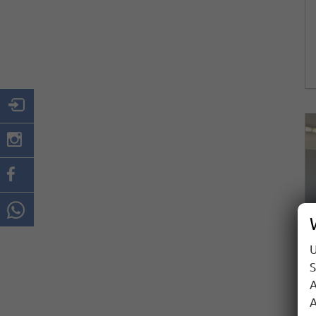
U
S
A
A