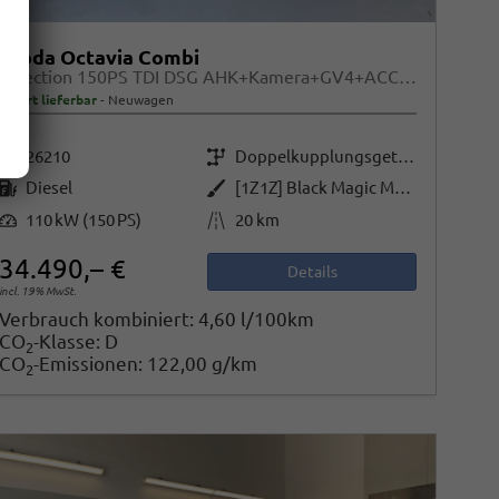
Skoda Octavia Combi
Selection 150PS TDI DSG AHK+Kamera+GV4+ACC+TravelAssist+Sunset+Alu+LightAssist
sofort lieferbar
Neuwagen
Fahrzeugnr.
Getriebe
26210
Doppelkupplungsgetriebe (DSG)
Kraftstoff
Außenfarbe
Diesel
[1Z1Z] Black Magic Metallic
Leistung
Kilometerstand
110 kW (150 PS)
20 km
34.490,– €
Details
incl. 19% MwSt.
Verbrauch kombiniert:
4,60 l/100km
CO
-Klasse:
D
2
CO
-Emissionen:
122,00 g/km
2