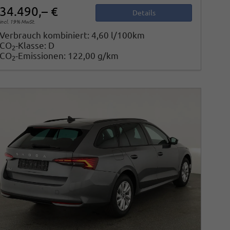
34.490,– €
Details
incl. 19% MwSt.
Verbrauch kombiniert:
4,60 l/100km
CO
-Klasse:
D
2
CO
-Emissionen:
122,00 g/km
2