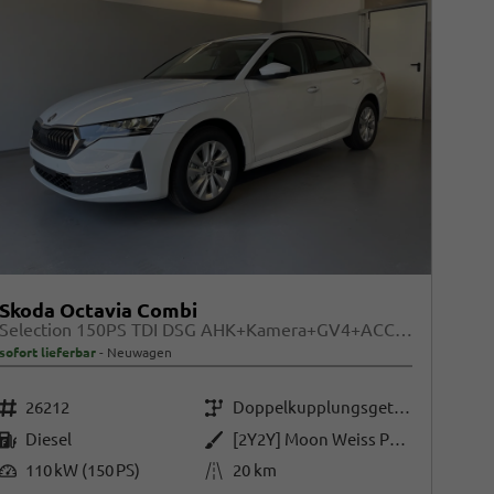
Skoda Octavia Combi
Selection 150PS TDI DSG AHK+Kamera+GV4+ACC+TravelAssist+Sunset+Alu+LightAssist
sofort lieferbar
Neuwagen
Fahrzeugnr.
Getriebe
26212
Doppelkupplungsgetriebe (DSG)
Kraftstoff
Außenfarbe
Diesel
[2Y2Y] Moon Weiss Perleffekt
Leistung
Kilometerstand
110 kW (150 PS)
20 km