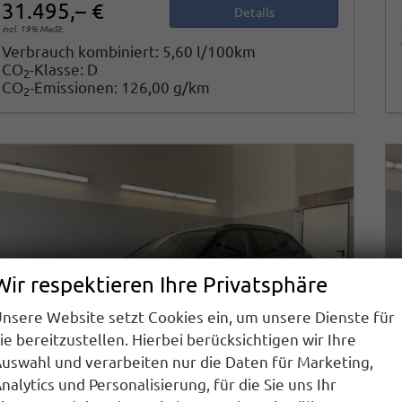
31.495,– €
Details
incl. 19% MwSt.
Verbrauch kombiniert:
5,60 l/100km
CO
-Klasse:
D
2
CO
-Emissionen:
126,00 g/km
2
Wir respektieren Ihre Privatsphäre
nsere Website setzt Cookies ein, um unsere Dienste für
ie bereitzustellen. Hierbei berücksichtigen wir Ihre
uswahl und verarbeiten nur die Daten für Marketing,
nalytics und Personalisierung, für die Sie uns Ihr