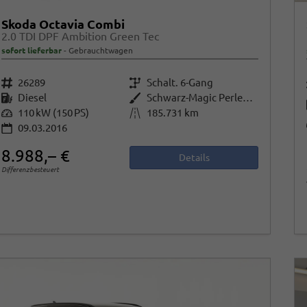
Skoda Octavia Combi
2.0 TDI DPF Ambition Green Tec
sofort lieferbar
Gebrauchtwagen
Fahrzeugnr.
26289
Getriebe
Schalt. 6-Gang
Kraftstoff
Diesel
Außenfarbe
Schwarz-Magic Perleffekt
Leistung
110 kW (150 PS)
Kilometerstand
185.731 km
09.03.2016
8.988,– €
Details
Differenzbesteuert