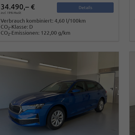
34.490,– €
Details
incl. 19% MwSt.
Verbrauch kombiniert:
4,60 l/100km
CO
-Klasse:
D
2
CO
-Emissionen:
122,00 g/km
2