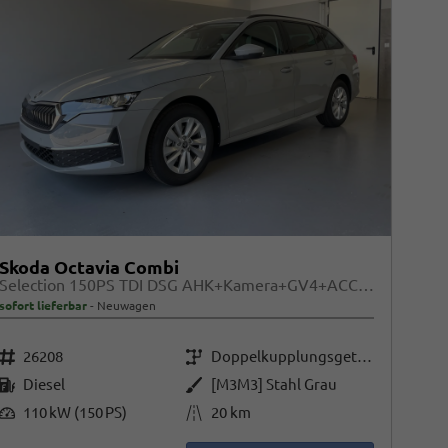
Skoda Octavia Combi
Selection 150PS TDI DSG AHK+Kamera+GV4+ACC+TravelAssist+Sunset+Alu+LightAssist
sofort lieferbar
Neuwagen
Fahrzeugnr.
Getriebe
26208
Doppelkupplungsgetriebe (DSG)
Kraftstoff
Außenfarbe
Diesel
[M3M3] Stahl Grau
Leistung
Kilometerstand
110 kW (150 PS)
20 km