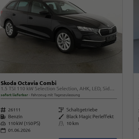
Skoda Octavia Combi
1.5 TSI 110 kW Selection Selection, AHK, LED, Side, ACC, Kamera, Winter, 17-Zoll
sofort lieferbar
Fahrzeug mit Tageszulassung
Fahrzeugnr.
26111
Getriebe
Schaltgetriebe
Kraftstoff
Benzin
Außenfarbe
Black Magic Perleffekt
Leistung
110 kW (150 PS)
Kilometerstand
10 km
01.06.2026