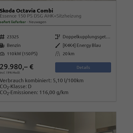
Skoda Octavia Combi
Essence 150 PS DSG AHK+Sitzheizung
sofort lieferbar
Neuwagen
Fahrzeugnr.
Getriebe
23325
Doppelkupplungsgetriebe (DSG)
Kraftstoff
Außenfarbe
Benzin
[K4K4] Energy Blau
Leistung
Kilometerstand
110 kW (150 PS)
20 km
29.980,– €
Details
incl. 19% MwSt.
Verbrauch kombiniert:
5,10 l/100km
CO
-Klasse:
D
2
CO
-Emissionen:
116,00 g/km
2