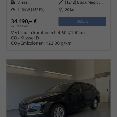
Kraftstoff
Außenfarbe
Diesel
[1Z1Z] Black Magic Metallic
Leistung
Kilometerstand
110 kW (150 PS)
20 km
34.490,– €
Details
incl. 19% MwSt.
Verbrauch kombiniert:
4,60 l/100km
CO
-Klasse:
D
2
CO
-Emissionen:
122,00 g/km
2