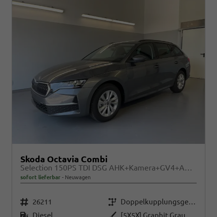
Skoda Octavia Combi
Selection 150PS TDI DSG AHK+Kamera+GV4+ACC+TravelAssist+Sunset+Alu+LightAssist
sofort lieferbar
Neuwagen
Fahrzeugnr.
Getriebe
26211
Doppelkupplungsgetriebe (DSG)
Kraftstoff
Außenfarbe
Diesel
[5X5X] Graphit Grau Metallic