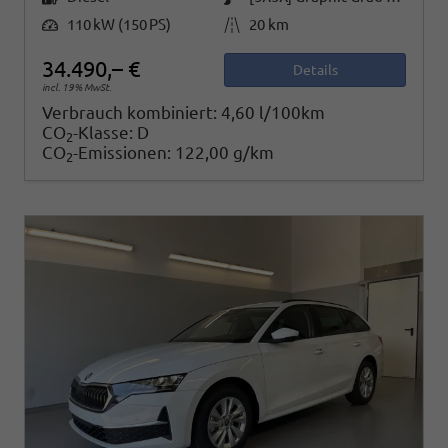
Leistung
Kilometerstand
110 kW (150 PS)
20 km
34.490,– €
Details
incl. 19% MwSt.
Verbrauch kombiniert:
4,60 l/100km
CO
-Klasse:
D
2
CO
-Emissionen:
122,00 g/km
2