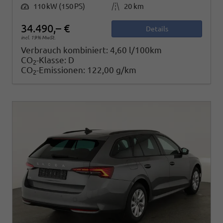
Leistung
Kilometerstand
110 kW (150 PS)
20 km
34.490,– €
Details
incl. 19% MwSt.
Verbrauch kombiniert:
4,60 l/100km
CO
-Klasse:
D
2
CO
-Emissionen:
122,00 g/km
2