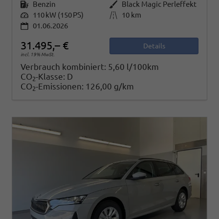
Kraftstoff
Benzin
Außenfarbe
Black Magic Perleffekt
Leistung
110 kW (150 PS)
Kilometerstand
10 km
01.06.2026
31.495,– €
Details
incl. 19% MwSt.
Verbrauch kombiniert:
5,60 l/100km
CO
-Klasse:
D
2
CO
-Emissionen:
126,00 g/km
2