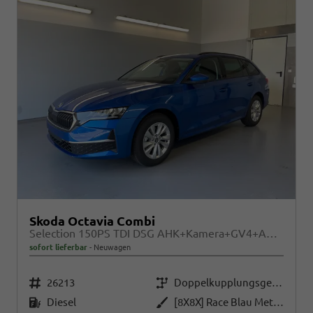
Skoda Octavia Combi
Selection 150PS TDI DSG AHK+Kamera+GV4+ACC+TravelAssist+Sunset+Alu+LightAssist
sofort lieferbar
Neuwagen
Fahrzeugnr.
Getriebe
26213
Doppelkupplungsgetriebe (DSG)
Kraftstoff
Außenfarbe
Diesel
[8X8X] Race Blau Metallic