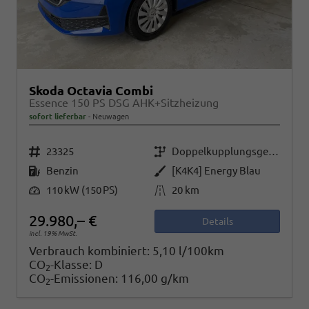
Skoda Octavia Combi
Essence 150 PS DSG AHK+Sitzheizung
sofort lieferbar
Neuwagen
Fahrzeugnr.
Getriebe
23325
Doppelkupplungsgetriebe (DSG)
Kraftstoff
Außenfarbe
Benzin
[K4K4] Energy Blau
Leistung
Kilometerstand
110 kW (150 PS)
20 km
29.980,– €
Details
incl. 19% MwSt.
Verbrauch kombiniert:
5,10 l/100km
CO
-Klasse:
D
2
CO
-Emissionen:
116,00 g/km
2