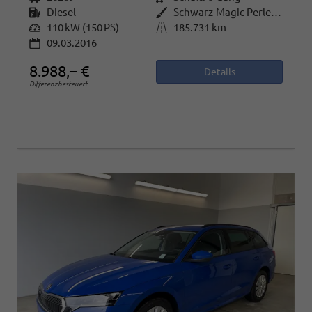
Kraftstoff
Diesel
Außenfarbe
Schwarz-Magic Perleffekt
Leistung
110 kW (150 PS)
Kilometerstand
185.731 km
09.03.2016
8.988,– €
Details
Differenzbesteuert