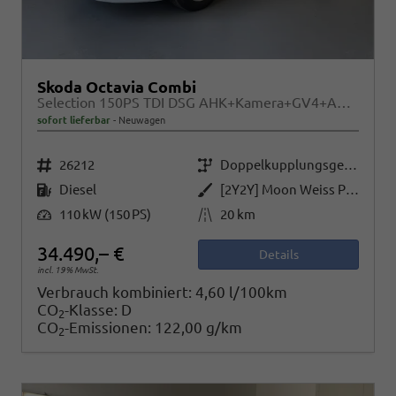
Skoda Octavia Combi
Selection 150PS TDI DSG AHK+Kamera+GV4+ACC+TravelAssist+Sunset+Alu+LightAssist
sofort lieferbar
Neuwagen
Fahrzeugnr.
Getriebe
26212
Doppelkupplungsgetriebe (DSG)
Kraftstoff
Außenfarbe
Diesel
[2Y2Y] Moon Weiss Perleffekt
Leistung
Kilometerstand
110 kW (150 PS)
20 km
34.490,– €
Details
incl. 19% MwSt.
Verbrauch kombiniert:
4,60 l/100km
CO
-Klasse:
D
2
CO
-Emissionen:
122,00 g/km
2