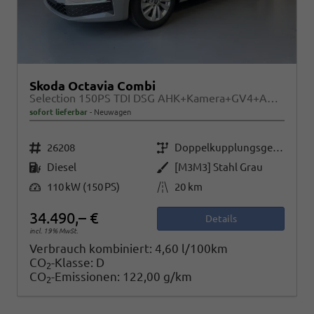
Skoda Octavia Combi
Selection 150PS TDI DSG AHK+Kamera+GV4+ACC+TravelAssist+Sunset+Alu+LightAssist
sofort lieferbar
Neuwagen
Fahrzeugnr.
Getriebe
26208
Doppelkupplungsgetriebe (DSG)
Kraftstoff
Außenfarbe
Diesel
[M3M3] Stahl Grau
Leistung
Kilometerstand
110 kW (150 PS)
20 km
34.490,– €
Details
incl. 19% MwSt.
Verbrauch kombiniert:
4,60 l/100km
CO
-Klasse:
D
2
CO
-Emissionen:
122,00 g/km
2