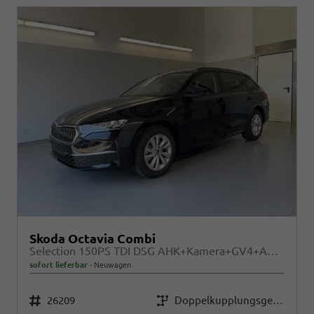
Skoda Octavia Combi
Selection 150PS TDI DSG AHK+Kamera+GV4+ACC+TravelAssist+Sunset+Alu+LightAssist
sofort lieferbar
Neuwagen
Fahrzeugnr.
Getriebe
26209
Doppelkupplungsgetriebe (DSG)