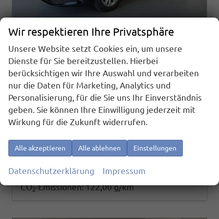
Wir respektieren Ihre Privatsphäre
Unsere Website setzt Cookies ein, um unsere
Skoda Octavia Combi
Dienste für Sie bereitzustellen. Hierbei
Selection 150PS TDI DSG AHK+Kamera+GV4+ACC+TravelAssist+Sunset+Alu+LightAssist
berücksichtigen wir Ihre Auswahl und verarbeiten
sofort lieferbar
Neuwagen
nur die Daten für Marketing, Analytics und
Fahrzeugnr.
Getriebe
Personalisierung, für die Sie uns Ihr Einverständnis
26210
Doppelkupplungsgetriebe (DSG)
geben. Sie können Ihre Einwilligung jederzeit mit
Kraftstoff
Außenfarbe
Diesel
[1Z1Z] Black Magic Metallic
Wirkung für die Zukunft widerrufen.
Leistung
Kilometerstand
110 kW (150 PS)
20 km
34.490,– €
Details
Alle akzeptieren
Alle ablehnen
Einstellungen
incl. 19% MwSt.
Verbrauch kombiniert:
4,60 l/100km
Datenschutzerklärung
Impressum
CO
-Klasse:
D
2
CO
-Emissionen:
122,00 g/km
2