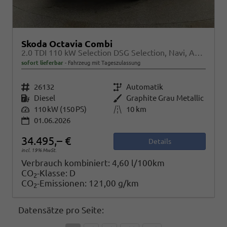
Skoda Octavia Combi
2.0 TDI 110 kW Selection DSG Selection, Navi, AHK, el. Klappe, 5-J Garantie
sofort lieferbar
Fahrzeug mit Tageszulassung
Fahrzeugnr.
26132
Getriebe
Automatik
Kraftstoff
Diesel
Außenfarbe
Graphite Grau Metallic
Leistung
110 kW (150 PS)
Kilometerstand
10 km
01.06.2026
34.495,– €
Details
incl. 19% MwSt.
Verbrauch kombiniert:
4,60 l/100km
CO
-Klasse:
D
2
CO
-Emissionen:
121,00 g/km
2
Datensätze pro Seite: