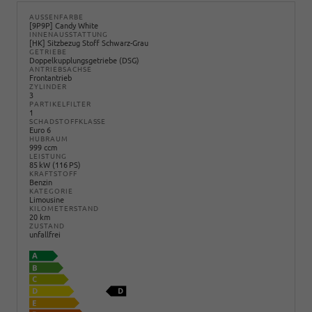
AUSSENFARBE
[9P9P] Candy White
INNENAUSSTATTUNG
[HK] Sitzbezug Stoff Schwarz-Grau
GETRIEBE
Doppelkupplungsgetriebe (DSG)
ANTRIEBSACHSE
Frontantrieb
ZYLINDER
3
PARTIKELFILTER
1
SCHADSTOFFKLASSE
Euro 6
HUBRAUM
999 ccm
LEISTUNG
85 kW (116 PS)
KRAFTSTOFF
Benzin
KATEGORIE
Limousine
KILOMETERSTAND
20 km
ZUSTAND
unfallfrei