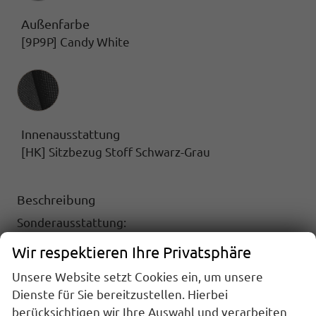
Außenfarbe
[9P9P] Candy White
Innenausstattung
Innenausstattung
[HK] Sitzbezug Stoff Schwarz-Grau
Beschreibung
Sonderausstattung:
16 Zoll Leichtmetallräder, Reifen 205/55 R16
Wir respektieren Ihre Privatsphäre
91H
Unsere Website setzt Cookies ein, um unsere
Anhängevorrichtung
Dienste für Sie bereitzustellen. Hierbei
ParkPilot hinten
berücksichtigen wir Ihre Auswahl und verarbeiten