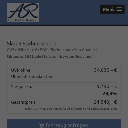
Menü
Skoda Scala
115PS DSG
GV5+AHK+Alu16+PDC+Sitzheizung+App-Connect
Fahrzeugnr.
:
24898
,
sofort lieferbar
,
Neuwagen
, Zentrallager
34.630,– €
UVP ohne
Überführungskosten
9.790,– €
Sie sparen:
28,3%
24.840,– €
Gesamtpreis
incl. 19% MwSt., den Kosten für Überführung und Zulassungspapieren
Fahrzeug anfragen