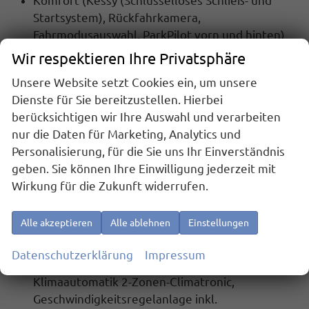
Komfort
(Kessy (Schlüsselloses Schließ- und
Startsystem), Rückfahrkamera,
Fahrmodusauswahl, ParkPilot vorn und hinten)
Winterpaket
(Sitzheizung vorn)
Wir respektieren Ihre Privatsphäre
Verlängerung der Herstellergarantie auf 5
Unsere Website setzt Cookies ein, um unsere
Jahre bis max. 100.000 km
Dienste für Sie bereitzustellen. Hierbei
berücksichtigen wir Ihre Auswahl und verarbeiten
Serienausstattung:
nur die Daten für Marketing, Analytics und
Front Assist inkl. City-Notbremsfunktion,
Personalisierung, für die Sie uns Ihr Einverständnis
Mittelarmlehne vorn mit Jumbobox
,
geben. Sie können Ihre Einwilligung jederzeit mit
Scheibenbremsen, ESP, ABS, ASR,
Wirkung für die Zukunft widerrufen.
Nebelscheinwerfer
, Kopfstütze, Heckscheiben
Wisch-Waschanlage, Lichtsensor, Airbag für
Alle akzeptieren
Alle ablehnen
Einstellungen
Fahrer und Beifahrer, Seitenairbag vorn mit
Kopfairbag, Beifahrerairbag-Deaktivierung,
Datenschutzerklärung
Impressum
Freisprecheinrichtung Bluetooth,
Klimaautomatik 2-Zonen-Climatronic,
Geschwindigkeitsregelanlage inkl.