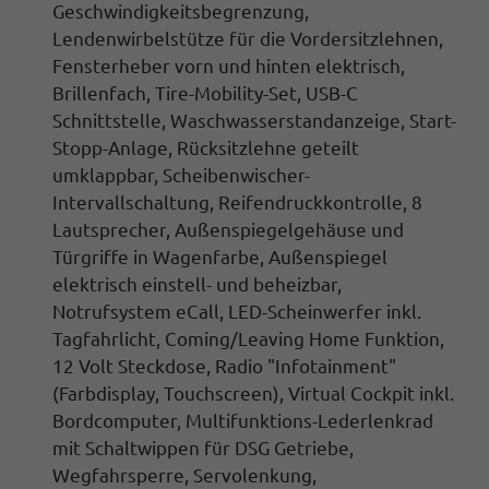
Geschwindigkeitsbegrenzung
,
Lendenwirbelstütze für die Vordersitzlehnen
,
Fensterheber vorn und hinten elektrisch
,
Brillenfach, Tire-Mobility-Set, USB-C
Schnittstelle, Waschwasserstandanzeige,
Start-
Stopp-Anlage
, Rücksitzlehne geteilt
umklappbar, Scheibenwischer-
Intervallschaltung,
Reifendruckkontrolle
, 8
Lautsprecher, Außenspiegelgehäuse und
Türgriffe in Wagenfarbe,
Außenspiegel
elektrisch einstell- und beheizbar,
Notrufsystem eCall, LED-Scheinwerfer inkl.
Tagfahrlicht
, Coming/Leaving Home Funktion,
12 Volt Steckdose,
Radio "Infotainment"
(Farbdisplay, Touchscreen),
Virtual Cockpit inkl.
Bordcomputer, Multifunktions-Lederlenkrad
mit Schaltwippen
für DSG Getriebe,
Wegfahrsperre, Servolenkung,