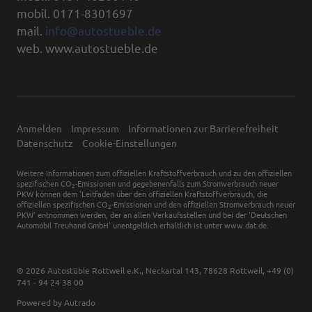
mobil. 0171-8301697
mail.
info@autostueble.de
web. www.autostueble.de
Anmelden
Impressum
Informationen zur Barrierefreiheit
Datenschutz
Cookie-Einstellungen
Weitere Informationen zum offiziellen Kraftstoffverbrauch und zu den offiziellen
spezifischen CO
-Emissionen und gegebenenfalls zum Stromverbrauch neuer
2
PKW können dem 'Leitfaden über den offiziellen Kraftstoffverbrauch, die
offiziellen spezifischen CO
-Emissionen und den offiziellen Stromverbrauch neuer
2
PKW' entnommen werden, der an allen Verkaufsstellen und bei der 'Deutschen
Automobil Treuhand GmbH' unentgeltlich erhältlich ist unter www.dat.de.
© 2026
Autostüble Rottweil e.K.
,
Neckartal 143
,
78628
Rottweil,
+49 (0)
741 - 94 24 38 00
Powered by Autrado