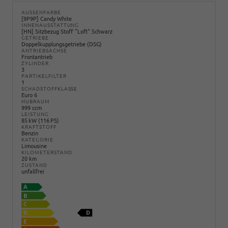
AUSSENFARBE
[9P9P] Candy White
INNENAUSSTATTUNG
[HN] Sitzbezug Stoff "Loft" Schwarz
GETRIEBE
Doppelkupplungsgetriebe (DSG)
ANTRIEBSACHSE
Frontantrieb
ZYLINDER
3
PARTIKELFILTER
1
SCHADSTOFFKLASSE
Euro 6
HUBRAUM
999 ccm
LEISTUNG
85 kW (116 PS)
KRAFTSTOFF
Benzin
KATEGORIE
Limousine
KILOMETERSTAND
20 km
ZUSTAND
unfallfrei