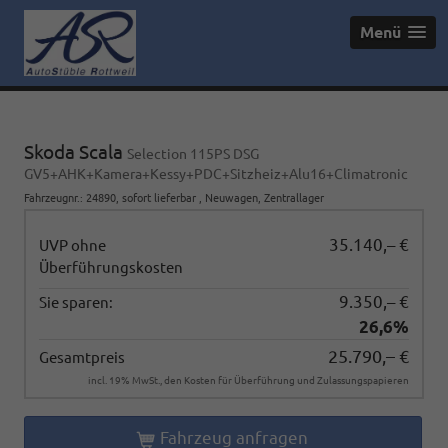
Menü
Skoda Scala
Selection 115PS DSG
GV5+AHK+Kamera+Kessy+PDC+Sitzheiz+Alu16+Climatronic
Fahrzeugnr.
:
24890
,
sofort lieferbar
,
Neuwagen
, Zentrallager
35.140,– €
UVP ohne
Überführungskosten
9.350,– €
Sie sparen:
26,6%
25.790,– €
Gesamtpreis
incl. 19% MwSt., den Kosten für Überführung und Zulassungspapieren
Fahrzeug anfragen