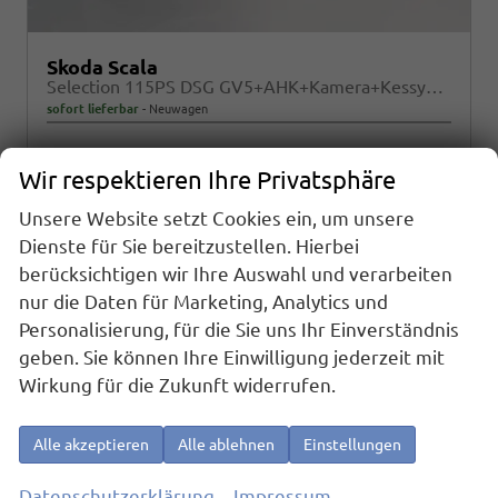
Skoda Scala
Selection 115PS DSG GV5+AHK+Kamera+Kessy+PDC+Sitzheiz+Alu16+Climatronic
sofort lieferbar
Neuwagen
Fahrzeugnr.
Getriebe
24796
Doppelkupplungsgetriebe (DSG)
Wir respektieren Ihre Privatsphäre
Kraftstoff
Außenfarbe
Benzin
[9P9P] Candy White
Unsere Website setzt Cookies ein, um unsere
Leistung
Kilometerstand
85 kW (116 PS)
20 km
Dienste für Sie bereitzustellen. Hierbei
25.790,– €
berücksichtigen wir Ihre Auswahl und verarbeiten
Details
incl. 19% MwSt.
nur die Daten für Marketing, Analytics und
Verbrauch kombiniert:
5,40 l/100km
Personalisierung, für die Sie uns Ihr Einverständnis
CO
-Klasse:
D
2
geben. Sie können Ihre Einwilligung jederzeit mit
CO
-Emissionen:
121,00 g/km
2
Wirkung für die Zukunft widerrufen.
Alle akzeptieren
Alle ablehnen
Einstellungen
Datenschutzerklärung
Impressum