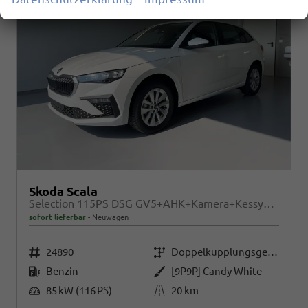
Skoda Scala
Selection 115PS DSG GV5+AHK+Kamera+Kessy+PDC+Sitzheiz+Alu16+Climatronic
sofort lieferbar
Neuwagen
Fahrzeugnr.
Getriebe
24890
Doppelkupplungsgetriebe (DSG)
Kraftstoff
Außenfarbe
Benzin
[9P9P] Candy White
Leistung
Kilometerstand
85 kW (116 PS)
20 km