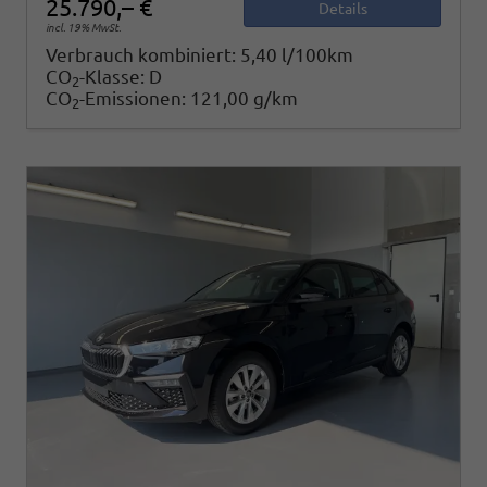
25.790,– €
Details
incl. 19% MwSt.
Verbrauch kombiniert:
5,40 l/100km
CO
-Klasse:
D
2
CO
-Emissionen:
121,00 g/km
2