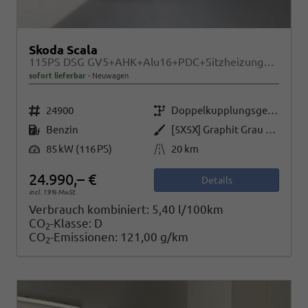
Skoda Scala
115PS DSG GV5+AHK+Alu16+PDC+Sitzheizung+App-Connect
sofort lieferbar
Neuwagen
Fahrzeugnr.
Getriebe
24900
Doppelkupplungsgetriebe (DSG)
Kraftstoff
Außenfarbe
Benzin
[5X5X] Graphit Grau Metallic
Leistung
Kilometerstand
85 kW (116 PS)
20 km
24.990,– €
Details
incl. 19% MwSt.
Verbrauch kombiniert:
5,40 l/100km
CO
-Klasse:
D
2
CO
-Emissionen:
121,00 g/km
2