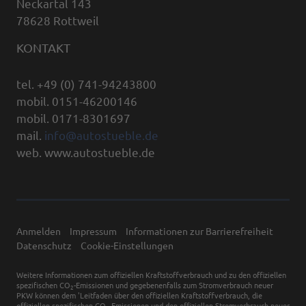
Neckartal 143
78628 Rottweil
KONTAKT
tel. +49 (0) 741-94243800
mobil. 0151-46200146
mobil. 0171-8301697
mail.
info@autostueble.de
web. www.autostueble.de
Anmelden
Impressum
Informationen zur Barrierefreiheit
Datenschutz
Cookie-Einstellungen
Weitere Informationen zum offiziellen Kraftstoffverbrauch und zu den offiziellen
spezifischen CO
-Emissionen und gegebenenfalls zum Stromverbrauch neuer
2
PKW können dem 'Leitfaden über den offiziellen Kraftstoffverbrauch, die
offiziellen spezifischen CO
-Emissionen und den offiziellen Stromverbrauch neuer