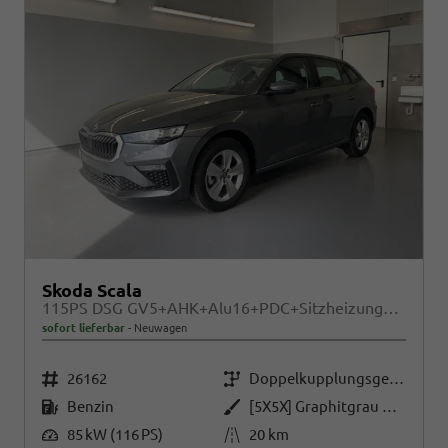
Skoda Scala
115PS DSG GV5+AHK+Alu16+PDC+Sitzheizung+App-Connect
sofort lieferbar
Neuwagen
Fahrzeugnr.
Getriebe
26162
Doppelkupplungsgetriebe (DSG)
Kraftstoff
Außenfarbe
Benzin
[5X5X] Graphitgrau Metallic
Leistung
Kilometerstand
85 kW (116 PS)
20 km