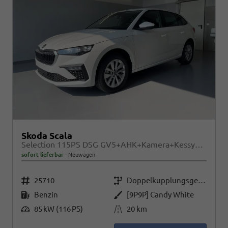
Skoda Scala
Selection 115PS DSG GV5+AHK+Kamera+Kessy+PDC+Sitzheiz+Alu16+Climatronic
sofort lieferbar
Neuwagen
Fahrzeugnr.
Getriebe
25710
Doppelkupplungsgetriebe (DSG)
Kraftstoff
Außenfarbe
Benzin
[9P9P] Candy White
Leistung
Kilometerstand
85 kW (116 PS)
20 km