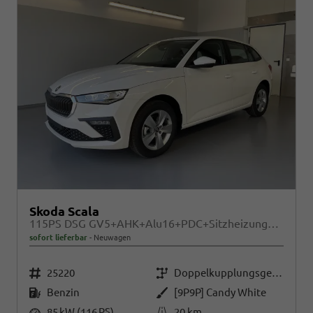
Skoda Scala
115PS DSG GV5+AHK+Alu16+PDC+Sitzheizung+App-Connect
sofort lieferbar
Neuwagen
Fahrzeugnr.
Getriebe
25220
Doppelkupplungsgetriebe (DSG)
Kraftstoff
Außenfarbe
Benzin
[9P9P] Candy White
Leistung
Kilometerstand
85 kW (116 PS)
20 km