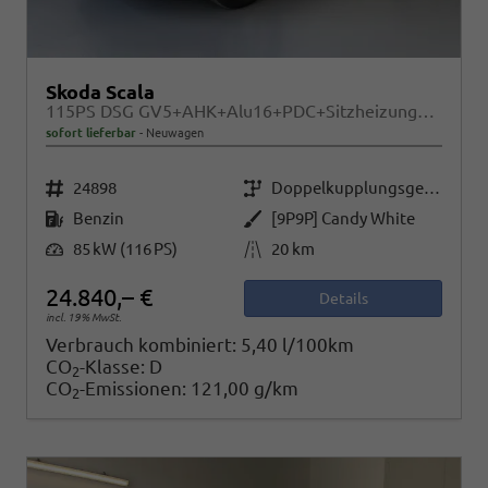
Skoda Scala
115PS DSG GV5+AHK+Alu16+PDC+Sitzheizung+App-Connect
sofort lieferbar
Neuwagen
Fahrzeugnr.
Getriebe
24898
Doppelkupplungsgetriebe (DSG)
Kraftstoff
Außenfarbe
Benzin
[9P9P] Candy White
Leistung
Kilometerstand
85 kW (116 PS)
20 km
24.840,– €
Details
incl. 19% MwSt.
Verbrauch kombiniert:
5,40 l/100km
CO
-Klasse:
D
2
CO
-Emissionen:
121,00 g/km
2