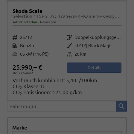
Skoda Scala
Selection 115PS DSG GV5+AHK+Kamera+Kessy+PDC+Sitzheiz+Alu16+Climatronic
sofort lieferbar
Neuwagen
Fahrzeugnr.
Getriebe
25712
Doppelkupplungsgetriebe (DSG)
Kraftstoff
Außenfarbe
Benzin
[1Z1Z] Black Magic Metallic
Leistung
Kilometerstand
85 kW (116 PS)
20 km
25.990,– €
Details
incl. 19% MwSt.
Verbrauch kombiniert:
5,40 l/100km
CO
-Klasse:
D
2
CO
-Emissionen:
121,00 g/km
2
Fahrzeugnr.
Marke