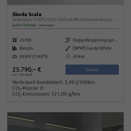
Skoda Scala
Selection 115PS DSG GV5+AHK+Kamera+Kessy+PDC+Sitzheiz+Alu16+Climatronic
sofort lieferbar
Neuwagen
Fahrzeugnr.
Getriebe
25709
Doppelkupplungsgetriebe (DSG)
Kraftstoff
Außenfarbe
Benzin
[9P9P] Candy White
Leistung
Kilometerstand
85 kW (116 PS)
20 km
25.790,– €
Details
incl. 19% MwSt.
Verbrauch kombiniert:
5,40 l/100km
CO
-Klasse:
D
2
CO
-Emissionen:
121,00 g/km
2