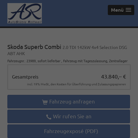
Menü
Skoda Superb Combi
2.0 TDI 142kW 4x4 Selection DSG
ABT AHK
Fahrzeugnr.
:
23989
,
sofort lieferbar
,
Fahrzeug mit Tageszulassung
, Zentrallager
43.840,– €
Gesamtpreis
incl. 19% MwSt., den Kosten für Überführung und Zulassungspapieren
Fahrzeug anfragen
Wir rufen Sie an
Fahrzeugexposé (PDF)