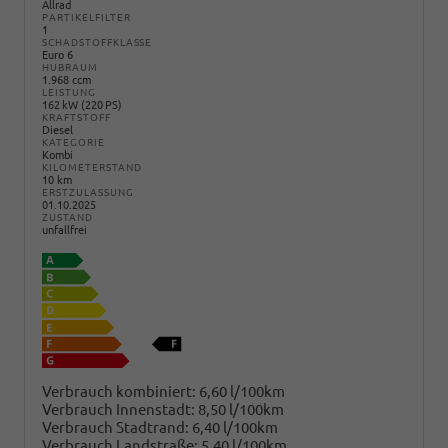
Allrad
PARTIKELFILTER
1
SCHADSTOFFKLASSE
Euro 6
HUBRAUM
1.968 ccm
LEISTUNG
162 kW (220 PS)
KRAFTSTOFF
Diesel
KATEGORIE
Kombi
KILOMETERSTAND
10 km
ERSTZULASSUNG
01.10.2025
ZUSTAND
unfallfrei
Verbrauch kombiniert:
6,60 l/100km
Verbrauch Innenstadt:
8,50 l/100km
Verbrauch Stadtrand:
6,40 l/100km
Verbrauch Landstraße:
5,40 l/100km