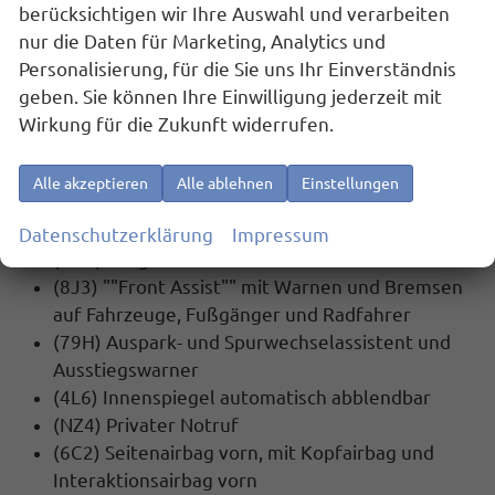
connect)
berücksichtigen wir Ihre Auswahl und verarbeiten
(QH1) Sprachsteuerung
nur die Daten für Marketing, Analytics und
(U9E) Extern, USB Typ-C Datenbuchse(n) und
Personalisierung, für die Sie uns Ihr Einverständnis
Ladebuchse(n) mit erhöhter Ladeleistung
geben. Sie können Ihre Einwilligung jederzeit mit
(9ZQ) Komforttelefonie: Wireless Charging
Wirkung für die Zukunft widerrufen.
(fast charge)
Alle akzeptieren
Alle ablehnen
Einstellungen
SICHERHEIT:
(EM2) Ablenkungs- und Müdigkeitserkennung
Datenschutzerklärung
Impressum
(UG1) Berganfahrassistent
(8J3) ""Front Assist"" mit Warnen und Bremsen
auf Fahrzeuge, Fußgänger und Radfahrer
(79H) Auspark- und Spurwechselassistent und
Ausstiegswarner
(4L6) Innenspiegel automatisch abblendbar
(NZ4) Privater Notruf
(6C2) Seitenairbag vorn, mit Kopfairbag und
Interaktionsairbag vorn