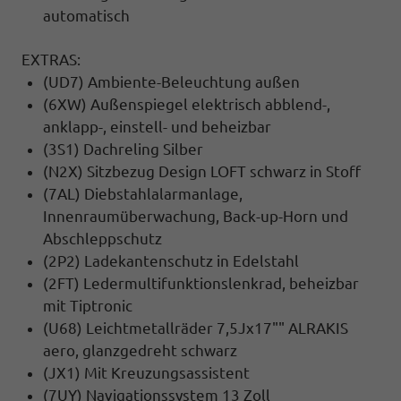
automatisch
EXTRAS:
(UD7) Ambiente-Beleuchtung außen
(6XW) Außenspiegel elektrisch abblend-,
anklapp-, einstell- und beheizbar
(3S1) Dachreling Silber
(N2X) Sitzbezug Design LOFT schwarz in Stoff
(7AL) Diebstahlalarmanlage,
Innenraumüberwachung, Back-up-Horn und
Abschleppschutz
(2P2) Ladekantenschutz in Edelstahl
(2FT) Ledermultifunktionslenkrad, beheizbar
mit Tiptronic
(U68) Leichtmetallräder 7,5Jx17"" ALRAKIS
aero, glanzgedreht schwarz
(JX1) Mit Kreuzungsassistent
(7UY) Navigationssystem 13 Zoll