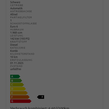
Schwarz
GETRIEBE
Automatik
ANTRIEBSACHSE
Allrad
PARTIKELFILTER
1
SCHADSTOFFKLASSE
Euro 6
HUBRAUM
1.968 ccm
LEISTUNG
142 kW (193 PS)
KRAFTSTOFF
Diesel
KATEGORIE
Kombi
KILOMETERSTAND
10 km
ERSTZULASSUNG
01.11.2025
ZUSTAND
unfallfrei
Verbrauch kombiniert:
6,60 l/100km