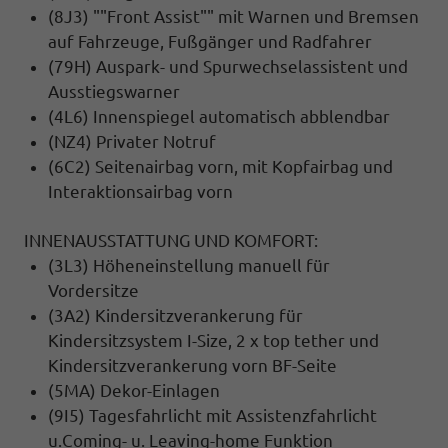
(8J3) ""Front Assist"" mit Warnen und Bremsen
auf Fahrzeuge, Fußgänger und Radfahrer
(79H) Auspark- und Spurwechselassistent und
Ausstiegswarner
(4L6) Innenspiegel automatisch abblendbar
(NZ4) Privater Notruf
(6C2) Seitenairbag vorn, mit Kopfairbag und
Interaktionsairbag vorn
INNENAUSSTATTUNG UND KOMFORT:
(3L3) Höheneinstellung manuell für
Vordersitze
(3A2) Kindersitzverankerung für
Kindersitzsystem I-Size, 2 x top tether und
Kindersitzverankerung vorn BF-Seite
(5MA) Dekor-Einlagen
(9I5) Tagesfahrlicht mit Assistenzfahrlicht
u.Coming- u. Leaving-home Funktion