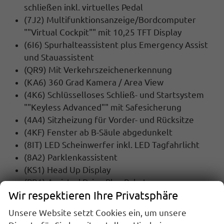
schließen inkl. virtuelles Pedal
(7J2) Multifunktionsanzeige/Bordcomputer
""Virtual Cockpit"" mit 10,25 TFT Display
(6I6) Spurhalteassistent plus Emergency Assist
und Stauassistent
(QR9) Mit Verkehrszeichenerkennung
(KA6) 360 Grad Kamera / Area View
(4K6) Schlüsselloses Schließ- und Startsystem
""Keyless Advanced"" mit Safesicherung
(4A4) Sitzheizung für Vorder- und Rücksitze
(4KF) Fenster ab B-Säule abgedunkelt
(8IT) LED Scheinwerfer inkl. LED Tagfahrlicht
(8A2) Parklenkassistent
(KS1) Head Up Display
(PR1) Assisted Drive Plus Paket
Wir respektieren Ihre Privatsphäre
(3FU) Panoramaglasschiebedach
(9VS) Soundsystem CANTON (14 Lautsprecher)
Unsere Website setzt Cookies ein, um unsere
(9M9) Standheizung mit Funkfernbedienung