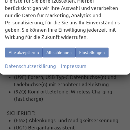
Dienste für Sie bereitzustellen. Hierbei
ABT Leistungssteigerung auf 162kW/220PS
berücksichtigen wir Ihre Auswahl und verarbeiten
inkl. Garantieverlängerung auf 5 Jahre max.
nur die Daten für Marketing, Analytics und
120.000 Km
Personalisierung, für die Sie uns Ihr Einverständnis
geben. Sie können Ihre Einwilligung jederzeit mit
MULTIMEDIA UND KOMMUNIKATION:
Wirkung für die Zukunft widerrufen.
(8RM) 8 Lautsprecher
(QV3) Digitaler Radioempfang (DAB+)
Alle akzeptieren
Alle ablehnen
Einstellungen
(9WJ) ""SMART LINK"" (wired and wireless
connect)
Datenschutzerklärung
Impressum
(QH1) Sprachsteuerung
(U9E) Extern, USB Typ-C Datenbuchse(n) und
Ladebuchse(n) mit erhöhter Ladeleistung
(9ZQ) Komforttelefonie: Wireless Charging
(fast charge)
SICHERHEIT:
(EM2) Ablenkungs- und Müdigkeitserkennung
(UG1) Berganfahrassistent