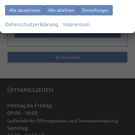
Alle akzeptieren
Alle ablehnen
Einstellungen
996
Ergebnisse anzeigen
Datenschutzerklärung
Impressum
zurücksetzen
Anmelden
ÖFFNUNGSZEITEN
Montag bis Freitag:
09:00 - 18:00
(außerhalb der Öffnungszeiten, nach Terminvereinbarung)
Samstag: