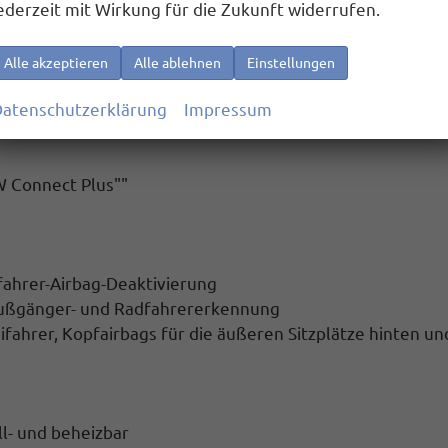
ederzeit mit Wirkung für die Zukunft widerrufen.
ch-Farbdisplay
Alle akzeptieren
Alle ablehnen
Einstellungen
rhöhter Ladeleistung
less für Apple CarPlay und Android Auto
atenschutzerklärung
Impressum
W Connect Plus""
ifahrer-Airbag-Deaktivierung
 Fußgänger- und Radfahrererkennung
ifahrer, Kopfairbags für die äußeren Sitzplätze hinten un
ll- und beheizbar