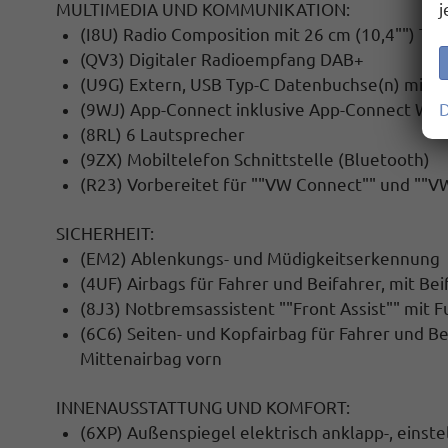
MULTIMEDIA UND KOMMUNIKATION:
j
(I8U) Radio Composition mit 26 cm (10,4"") Tou
(QV3) Digitaler Radioempfang DAB+
(U9G) Extern, USB Typ-C Datenbuchse(n) mit e
(9WJ) App-Connect inklusive App-Connect Wire
D
(8RL) 6 Lautsprecher
(9ZX) Mobiltelefon Schnittstelle (Bluetooth)
(R23) Vorbereitet für ""VW Connect"" und ""V
SICHERHEIT:
(EM2) Ablenkungs- und Müdigkeitserkennung
(4UF) Airbags für Fahrer und Beifahrer, mit Be
(8J3) Notbremsassistent ""Front Assist"" mit
(6C6) Seiten- und Kopfairbag für Fahrer und Be
Mittenairbag vorn
INNENAUSSTATTUNG UND KOMFORT:
(6XP) Außenspiegel elektrisch anklapp-, einste