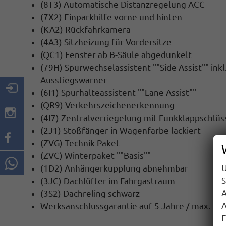
(8T3) Automatische Distanzregelung ACC
(7X2) Einparkhilfe vorne und hinten
(KA2) Rückfahrkamera
(4A3) Sitzheizung für Vordersitze
(QC1) Fenster ab B-Säule abgedunkelt
(79H) Spurwechselassistent ""Side Assist"" inkl
Ausstiegswarner
(6I1) Spurhalteassistent ""Lane Assist""
(QR9) Verkehrszeichenerkennung
(4I7) Zentralverriegelung mit Funkklappschlüsse
(2J1) Stoßfänger in Wagenfarbe lackiert
(ZVG) Technik Paket
(ZVC) Winterpaket ""Basis""
U
(1D2) Anhängerkupplung abnehmbar
S
(3JC) Dachlüfter im Fahrgastraum
A
(3S2) Dachreling schwarz
A
Werksanschlussgarantie auf 5 Jahre / max. 2
E