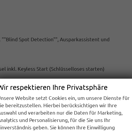
. ""Blind Spot Detection"", Ausparkassistent und
l inkl. Keyless Start (Schlüsselloses starten)
Wir respektieren Ihre Privatsphäre
nsere Website setzt Cookies ein, um unsere Dienste für
ie bereitzustellen. Hierbei berücksichtigen wir Ihre
uswahl und verarbeiten nur die Daten für Marketing,
nalytics und Personalisierung, für die Sie uns Ihr
00.000 Km
inverständnis geben. Sie können Ihre Einwilligung