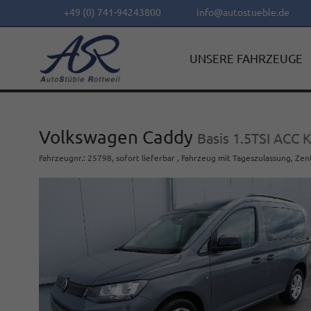
+49 (0) 741-94243800
info@autostueble.de
UNSERE FAHRZEUGE
Volkswagen Caddy
Basis 1.5TSI ACC
Fahrzeugnr.
:
25798
,
sofort lieferbar
,
Fahrzeug mit Tageszulassung
, Zen