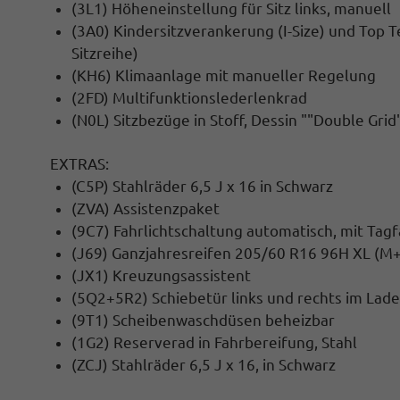
(3L1) Höheneinstellung für Sitz links, manuell
(3A0) Kindersitzverankerung (I-Size) und Top Te
Sitzreihe)
(KH6) Klimaanlage mit manueller Regelung
(2FD) Multifunktionslederlenkrad
(N0L) Sitzbezüge in Stoff, Dessin ""Double Grid
EXTRAS:
(C5P) Stahlräder 6,5 J x 16 in Schwarz
(ZVA) Assistenzpaket
(9C7) Fahrlichtschaltung automatisch, mit Tagf
(J69) Ganzjahresreifen 205/60 R16 96H XL (M+
(JX1) Kreuzungsassistent
(5Q2+5R2) Schiebetür links und rechts im Lad
(9T1) Scheibenwaschdüsen beheizbar
(1G2) Reserverad in Fahrbereifung, Stahl
(ZCJ) Stahlräder 6,5 J x 16, in Schwarz