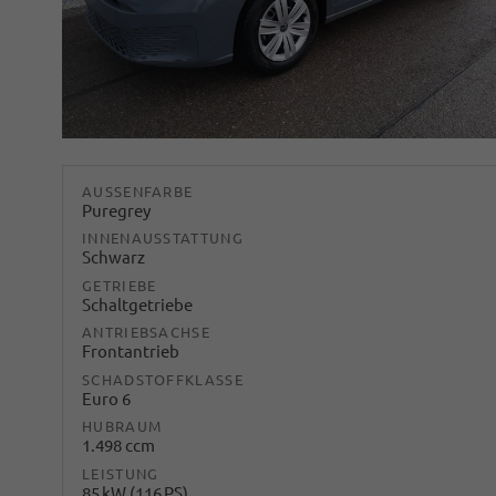
AUSSENFARBE
Puregrey
INNENAUSSTATTUNG
Schwarz
GETRIEBE
Schaltgetriebe
ANTRIEBSACHSE
Frontantrieb
SCHADSTOFFKLASSE
Euro 6
HUBRAUM
1.498 ccm
LEISTUNG
85 kW (116 PS)