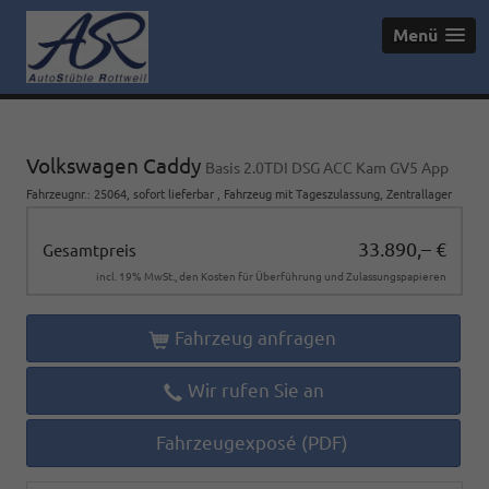
Menü
Volkswagen Caddy
Basis 2.0TDI DSG ACC Kam GV5 App
Fahrzeugnr.
:
25064
,
sofort lieferbar
,
Fahrzeug mit Tageszulassung
, Zentrallager
33.890,– €
Gesamtpreis
incl. 19% MwSt., den Kosten für Überführung und Zulassungspapieren
Fahrzeug anfragen
Wir rufen Sie an
Fahrzeugexposé (PDF)