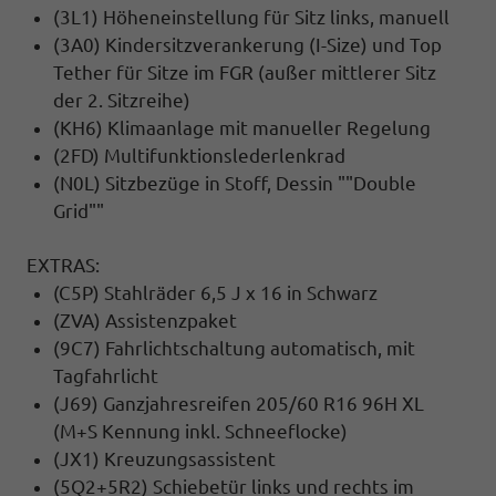
(3L1) Höheneinstellung für Sitz links, manuell
(3A0) Kindersitzverankerung (I-Size) und Top
Tether für Sitze im FGR (außer mittlerer Sitz
der 2. Sitzreihe)
(KH6) Klimaanlage mit manueller Regelung
(2FD) Multifunktionslederlenkrad
(N0L) Sitzbezüge in Stoff, Dessin ""Double
Grid""
EXTRAS:
(C5P) Stahlräder 6,5 J x 16 in Schwarz
(ZVA) Assistenzpaket
(9C7) Fahrlichtschaltung automatisch, mit
Tagfahrlicht
(J69) Ganzjahresreifen 205/60 R16 96H XL
(M+S Kennung inkl. Schneeflocke)
(JX1) Kreuzungsassistent
(5Q2+5R2) Schiebetür links und rechts im