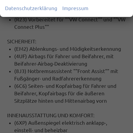
(8RL) 6 Lautsprecher
Datenschutzerklärung
Impressum
(9ZX) Mobiltelefon Schnittstelle (Bluetooth)
(R23) Vorbereitet für ""VW Connect"" und ""VW
Connect Plus""
SICHERHEIT:
(EM2) Ablenkungs- und Müdigkeitserkennung
(4UF) Airbags für Fahrer und Beifahrer, mit
Beifahrer-Airbag-Deaktivierung
(8J3) Notbremsassistent ""Front Assist"" mit
Fußgänger- und Radfahrererkennung
(6C6) Seiten- und Kopfairbag für Fahrer und
Beifahrer, Kopfairbags für die äußeren
Sitzplätze hinten und Mittenairbag vorn
INNENAUSSTATTUNG UND KOMFORT:
(6XP) Außenspiegel elektrisch anklapp-,
einstell- und beheizbar