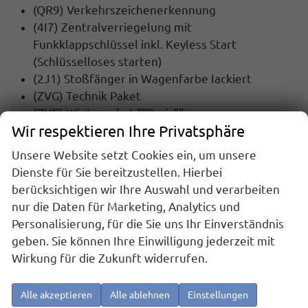
(QR9) Verkehrszeichenerkennung
(4I7) Zentralverriegelung mit
Funkklappschlüssel inkl. Keyless Start
(Schlüsselloses starten)
(2J1) Stoßfänger in Wagenfarbe lackiert
(ZVG) Technik Paket
(ZVC) Winterpaket ""Basis""
Wir respektieren Ihre Privatsphäre
Werksanschlussgarantie auf 5 Jahre / max.
200.000 Km
Unsere Website setzt Cookies ein, um unsere
Dienste für Sie bereitzustellen. Hierbei
MULTIMEDIA UND KOMMUNIKATION:
berücksichtigen wir Ihre Auswahl und verarbeiten
(I8U) Radio Composition mit 26 cm (10,4"")
nur die Daten für Marketing, Analytics und
Touch-Farbdisplay
Personalisierung, für die Sie uns Ihr Einverständnis
(QV3) Digitaler Radioempfang DAB+
geben. Sie können Ihre Einwilligung jederzeit mit
(U9G) Extern, USB Typ-C Datenbuchse(n) mit
Wirkung für die Zukunft widerrufen.
erhöhter Ladeleistung
(9WJ) App-Connect inklusive App-Connect
Alle akzeptieren
Alle ablehnen
Einstellungen
Wireless für Apple CarPlay und Android Auto