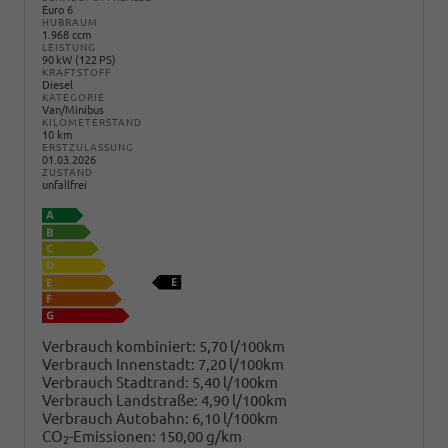
Euro 6
HUBRAUM
1.968 ccm
LEISTUNG
90 kW (122 PS)
KRAFTSTOFF
Diesel
KATEGORIE
Van/Minibus
KILOMETERSTAND
10 km
ERSTZULASSUNG
01.03.2026
ZUSTAND
unfallfrei
Verbrauch kombiniert:
5,70 l/100km
Verbrauch Innenstadt:
7,20 l/100km
Verbrauch Stadtrand:
5,40 l/100km
Verbrauch Landstraße:
4,90 l/100km
Verbrauch Autobahn:
6,10 l/100km
CO
-Emissionen:
150,00 g/km
2