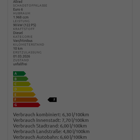
Allrad
SCHADSTOFFKLASSE
Euro 6
HUBRAUM
1.968 ccm
LEISTUNG
90 kW (122 PS)
KRAFTSTOFF
Diesel
KATEGORIE
Van/Minibus
KILOMETERSTAND
10 km
ERSTZULASSUNG
01.03.2026
ZUSTAND
unfallfrei
Verbrauch kombiniert:
6,30 l/100km
Verbrauch Innenstadt:
7,70 l/100km
Verbrauch Stadtrand:
6,00 l/100km
Verbrauch Landstraße:
4,80 l/100km
Verbrauch Autobahn:
6,60 l/100km