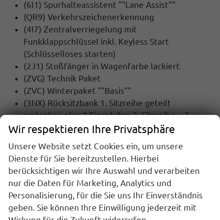
(6I1) Spurhalteassistent ""Lane Assist""
(QR9) Verkehrszeichenerkennung
(4I7) Zentralverriegelung mit
Funkklappschlüssel inkl. Keyless Start
(Schlüsselloses starten)
(2J1) Stoßfänger in Wagenfarbe lackiert
(ZVG) Technik Paket
(ZVC) Winterpaket ""Basis""
(3NX)
Rücksitzbank 1. Sitzreihe geteilt
umlegbar, plus 2 Einzelsitze 2. Sitzreihe = 7
Wir respektieren Ihre Privatsphäre
Sitzer
(1D2) Anhängerkupplung abnehmbar
Unsere Website setzt Cookies ein, um unsere
(3JC) Dachlüfter im Fahrgastraum
Dienste für Sie bereitzustellen. Hierbei
(3S2) Dachreling schwarz
berücksichtigen wir Ihre Auswahl und verarbeiten
Werksanschlussgarantie auf 5 Jahre / max.
nur die Daten für Marketing, Analytics und
200.000 Km
Personalisierung, für die Sie uns Ihr Einverständnis
geben. Sie können Ihre Einwilligung jederzeit mit
MULTIMEDIA UND KOMMUNIKATION:
Wirkung für die Zukunft widerrufen.