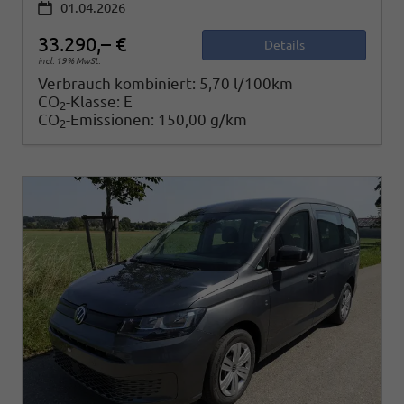
01.04.2026
33.290,– €
Details
incl. 19% MwSt.
Verbrauch kombiniert:
5,70 l/100km
CO
-Klasse:
E
2
CO
-Emissionen:
150,00 g/km
2