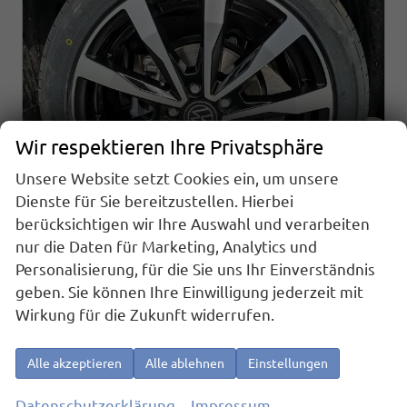
Wir respektieren Ihre Privatsphäre
Unsere Website setzt Cookies ein, um unsere
Dienste für Sie bereitzustellen. Hierbei
berücksichtigen wir Ihre Auswahl und verarbeiten
nur die Daten für Marketing, Analytics und
Volkswagen Caddy Maxi
Personalisierung, für die Sie uns Ihr Einverständnis
Basis 2.0TDI Sport Edition ACC Kam GV5 App AHK Reling
geben. Sie können Ihre Einwilligung jederzeit mit
sofort lieferbar
Fahrzeug mit Tageszulassung
Wirkung für die Zukunft widerrufen.
Fahrzeugnr.
25534
Getriebe
Schaltgetriebe
Kraftstoff
Diesel
Außenfarbe
Starlightblau Metallic
Alle akzeptieren
Alle ablehnen
Einstellungen
Leistung
75 kW (102 PS)
Kilometerstand
10 km
01.04.2026
Datenschutzerklärung
Impressum