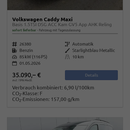
Volkswagen Caddy Maxi
Basis 1.5TSI DSG ACC Kam GV5 App AHK Reling
sofort lieferbar
Fahrzeug mit Tageszulassung
Fahrzeugnr.
26380
Getriebe
Automatik
Kraftstoff
Benzin
Außenfarbe
Starlightblau Metallic
Leistung
85 kW (116 PS)
Kilometerstand
10 km
01.05.2026
35.090,– €
Details
incl. 19% MwSt.
Verbrauch kombiniert:
6,90 l/100km
CO
-Klasse:
F
2
CO
-Emissionen:
157,00 g/km
2