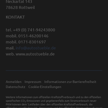
Neckartal 143
78628 Rottweil
KONTAKT
tel. +49 (0) 741-94243800
mobil. 0151-46200146
mobil. 0171-8301697
mail.
info@autostueble.de
web. www.autostueble.de
Anmelden
Impressum
Informationen zur Barrierefreiheit
Datenschutz
Cookie-Einstellungen
Weitere Informationen zum offiziellen Kraftstoffverbrauch und zu den offiziellen
spezifischen CO
-Emissionen und gegebenenfalls zum Stromverbrauch neuer
2
PKW können dem 'Leitfaden über den offiziellen Kraftstoffverbrauch, die
offiziellen spezifischen CO
-Emissionen und den offiziellen Stromverbrauch neuer