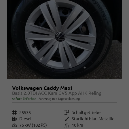
Volkswagen Caddy Maxi
Basis 2.0TDI ACC Kam GV5 App AHK Reling
sofort lieferbar
Fahrzeug mit Tageszulassung
Fahrzeugnr.
25535
Getriebe
Schaltgetriebe
Kraftstoff
Diesel
Außenfarbe
Starlightblau Metallic
Leistung
75 kW (102 PS)
Kilometerstand
10 km