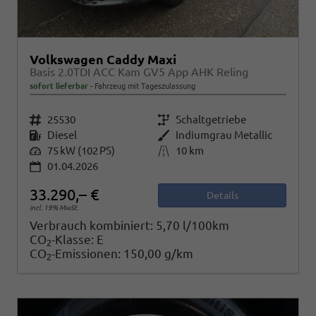
Volkswagen Caddy Maxi
Basis 2.0TDI ACC Kam GV5 App AHK Reling
sofort lieferbar
Fahrzeug mit Tageszulassung
Fahrzeugnr.
25530
Getriebe
Schaltgetriebe
Kraftstoff
Diesel
Außenfarbe
Indiumgrau Metallic
Leistung
75 kW (102 PS)
Kilometerstand
10 km
01.04.2026
33.290,– €
Details
incl. 19% MwSt.
Verbrauch kombiniert:
5,70 l/100km
CO
-Klasse:
E
2
CO
-Emissionen:
150,00 g/km
2