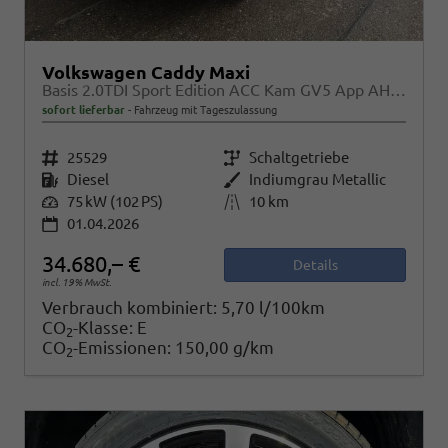
Volkswagen Caddy Maxi
Basis 2.0TDI Sport Edition ACC Kam GV5 App AHK Reling
sofort lieferbar
Fahrzeug mit Tageszulassung
Fahrzeugnr.
25529
Getriebe
Schaltgetriebe
Kraftstoff
Diesel
Außenfarbe
Indiumgrau Metallic
Leistung
75 kW (102 PS)
Kilometerstand
10 km
01.04.2026
34.680,– €
Details
incl. 19% MwSt.
Verbrauch kombiniert:
5,70 l/100km
CO
-Klasse:
E
2
CO
-Emissionen:
150,00 g/km
2