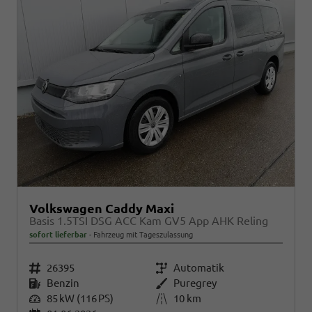
Volkswagen Caddy Maxi
Basis 1.5TSI DSG ACC Kam GV5 App AHK Reling
sofort lieferbar
Fahrzeug mit Tageszulassung
Fahrzeugnr.
26395
Getriebe
Automatik
Kraftstoff
Benzin
Außenfarbe
Puregrey
Leistung
85 kW (116 PS)
Kilometerstand
10 km