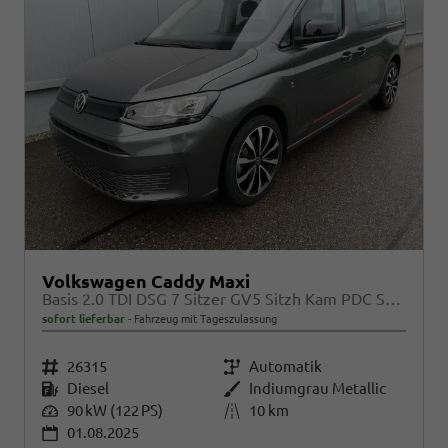
Volkswagen Caddy Maxi
Basis 2.0 TDI DSG 7 Sitzer GV5 Sitzh Kam PDC Sport Edition
sofort lieferbar
Fahrzeug mit Tageszulassung
Fahrzeugnr.
26315
Getriebe
Automatik
Kraftstoff
Diesel
Außenfarbe
Indiumgrau Metallic
Leistung
90 kW (122 PS)
Kilometerstand
10 km
01.08.2025