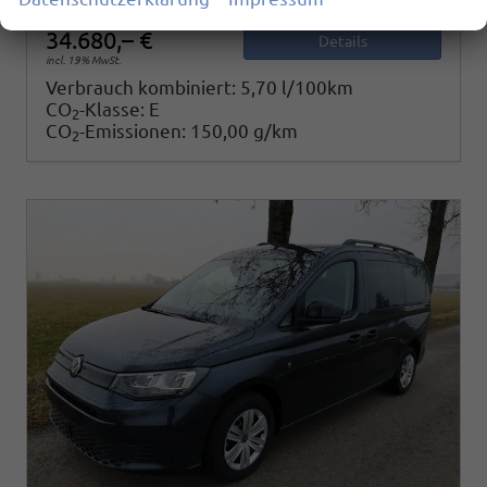
34.680,– €
Details
incl. 19% MwSt.
Verbrauch kombiniert:
5,70 l/100km
CO
-Klasse:
E
2
CO
-Emissionen:
150,00 g/km
2