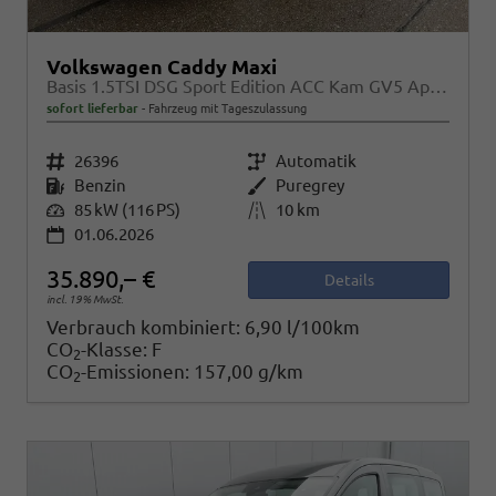
Volkswagen Caddy Maxi
Basis 1.5TSI DSG Sport Edition ACC Kam GV5 App AHK Reling
sofort lieferbar
Fahrzeug mit Tageszulassung
Fahrzeugnr.
26396
Getriebe
Automatik
Kraftstoff
Benzin
Außenfarbe
Puregrey
Leistung
85 kW (116 PS)
Kilometerstand
10 km
01.06.2026
35.890,– €
Details
incl. 19% MwSt.
Verbrauch kombiniert:
6,90 l/100km
CO
-Klasse:
F
2
CO
-Emissionen:
157,00 g/km
2