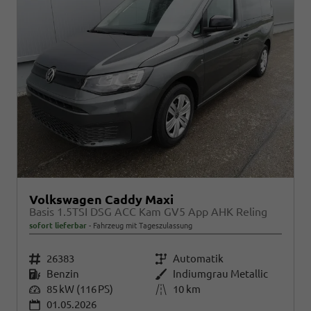
Volkswagen Caddy Maxi
Basis 1.5TSI DSG ACC Kam GV5 App AHK Reling
sofort lieferbar
Fahrzeug mit Tageszulassung
Fahrzeugnr.
26383
Getriebe
Automatik
Kraftstoff
Benzin
Außenfarbe
Indiumgrau Metallic
Leistung
85 kW (116 PS)
Kilometerstand
10 km
01.05.2026