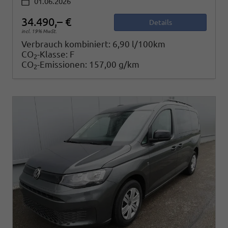
01.06.2026
34.490,– €
Details
incl. 19% MwSt.
Verbrauch kombiniert:
6,90 l/100km
CO
-Klasse:
F
2
CO
-Emissionen:
157,00 g/km
2