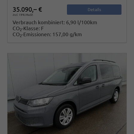
35.090,– €
Details
incl. 19% MwSt.
Verbrauch kombiniert:
6,90 l/100km
CO
-Klasse:
F
2
CO
-Emissionen:
157,00 g/km
2