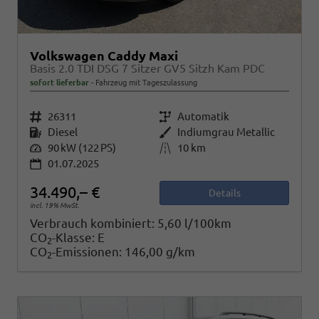
Volkswagen Caddy Maxi
Basis 2.0 TDI DSG 7 Sitzer GV5 Sitzh Kam PDC
sofort lieferbar
Fahrzeug mit Tageszulassung
Fahrzeugnr.
26311
Getriebe
Automatik
Kraftstoff
Diesel
Außenfarbe
Indiumgrau Metallic
Leistung
90 kW (122 PS)
Kilometerstand
10 km
01.07.2025
34.490,– €
Details
incl. 19% MwSt.
Verbrauch kombiniert:
5,60 l/100km
CO
-Klasse:
E
2
CO
-Emissionen:
146,00 g/km
2