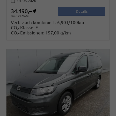
01.06.2026
34.490,– €
Details
incl. 19% MwSt.
Verbrauch kombiniert:
6,90 l/100km
CO
-Klasse:
F
2
CO
-Emissionen:
157,00 g/km
2