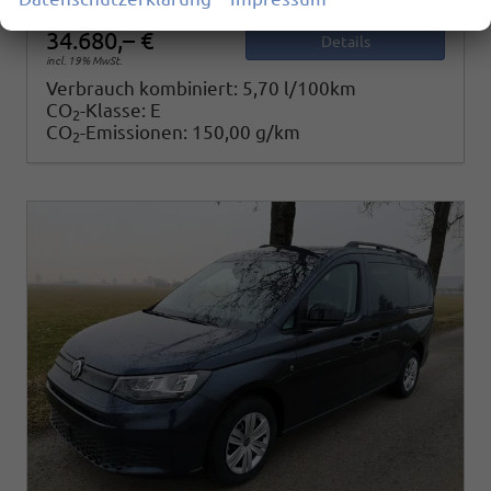
34.680,– €
Details
incl. 19% MwSt.
Verbrauch kombiniert:
5,70 l/100km
CO
-Klasse:
E
2
CO
-Emissionen:
150,00 g/km
2