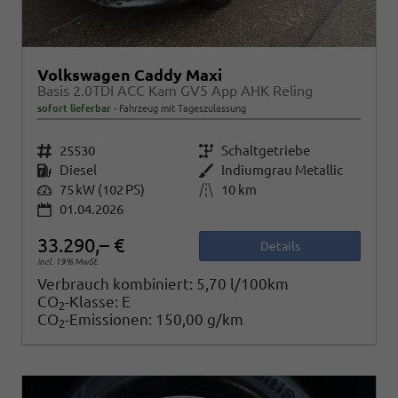
Volkswagen Caddy Maxi
Basis 2.0TDI ACC Kam GV5 App AHK Reling
sofort lieferbar
Fahrzeug mit Tageszulassung
Fahrzeugnr.
25530
Getriebe
Schaltgetriebe
Kraftstoff
Diesel
Außenfarbe
Indiumgrau Metallic
Leistung
75 kW (102 PS)
Kilometerstand
10 km
01.04.2026
33.290,– €
Details
incl. 19% MwSt.
Verbrauch kombiniert:
5,70 l/100km
CO
-Klasse:
E
2
CO
-Emissionen:
150,00 g/km
2