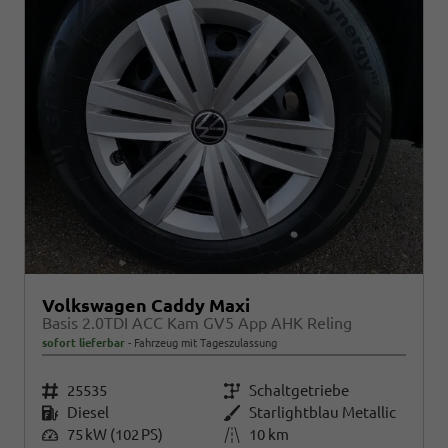
Volkswagen Caddy Maxi
Basis 2.0TDI ACC Kam GV5 App AHK Reling
sofort lieferbar
Fahrzeug mit Tageszulassung
Fahrzeugnr.
25535
Getriebe
Schaltgetriebe
Kraftstoff
Diesel
Außenfarbe
Starlightblau Metallic
Leistung
75 kW (102 PS)
Kilometerstand
10 km