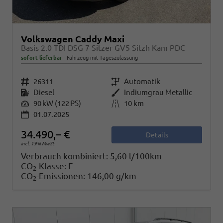
Volkswagen Caddy Maxi
Basis 2.0 TDI DSG 7 Sitzer GV5 Sitzh Kam PDC
sofort lieferbar
Fahrzeug mit Tageszulassung
Fahrzeugnr.
26311
Getriebe
Automatik
Kraftstoff
Diesel
Außenfarbe
Indiumgrau Metallic
Leistung
90 kW (122 PS)
Kilometerstand
10 km
01.07.2025
34.490,– €
Details
incl. 19% MwSt.
Verbrauch kombiniert:
5,60 l/100km
CO
-Klasse:
E
2
CO
-Emissionen:
146,00 g/km
2