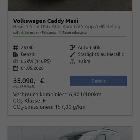
Volkswagen Caddy Maxi
Basis 1.5TSI DSG ACC Kam GV5 App AHK Reling
sofort lieferbar
Fahrzeug mit Tageszulassung
Fahrzeugnr.
26380
Getriebe
Automatik
Kraftstoff
Benzin
Außenfarbe
Starlightblau Metallic
Leistung
85 kW (116 PS)
Kilometerstand
10 km
01.05.2026
35.090,– €
Details
incl. 19% MwSt.
Verbrauch kombiniert:
6,90 l/100km
CO
-Klasse:
F
2
CO
-Emissionen:
157,00 g/km
2