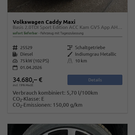
Volkswagen Caddy Maxi
Basis 2.0TDI Sport Edition ACC Kam GV5 App AHK Reling
sofort lieferbar
Fahrzeug mit Tageszulassung
Fahrzeugnr.
25529
Getriebe
Schaltgetriebe
Kraftstoff
Diesel
Außenfarbe
Indiumgrau Metallic
Leistung
75 kW (102 PS)
Kilometerstand
10 km
01.04.2026
34.680,– €
Details
incl. 19% MwSt.
Verbrauch kombiniert:
5,70 l/100km
CO
-Klasse:
E
2
CO
-Emissionen:
150,00 g/km
2