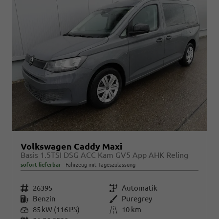
Volkswagen Caddy Maxi
Basis 1.5TSI DSG ACC Kam GV5 App AHK Reling
sofort lieferbar
Fahrzeug mit Tageszulassung
Fahrzeugnr.
26395
Getriebe
Automatik
Kraftstoff
Benzin
Außenfarbe
Puregrey
Leistung
85 kW (116 PS)
Kilometerstand
10 km