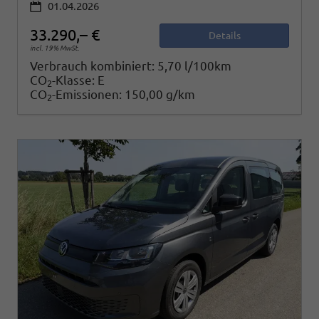
01.04.2026
33.290,– €
Details
incl. 19% MwSt.
Verbrauch kombiniert:
5,70 l/100km
CO
-Klasse:
E
2
CO
-Emissionen:
150,00 g/km
2