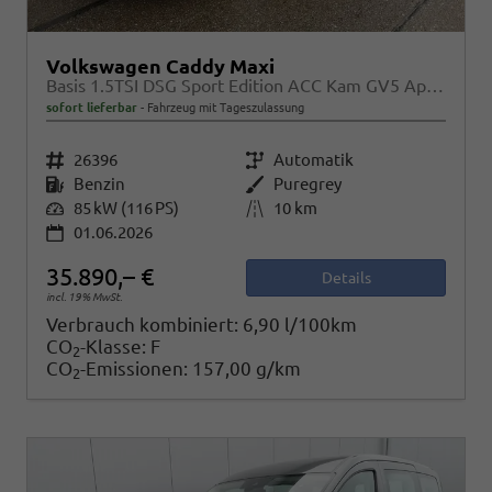
Volkswagen Caddy Maxi
Basis 1.5TSI DSG Sport Edition ACC Kam GV5 App AHK Reling
sofort lieferbar
Fahrzeug mit Tageszulassung
Fahrzeugnr.
26396
Getriebe
Automatik
Kraftstoff
Benzin
Außenfarbe
Puregrey
Leistung
85 kW (116 PS)
Kilometerstand
10 km
01.06.2026
35.890,– €
Details
incl. 19% MwSt.
Verbrauch kombiniert:
6,90 l/100km
CO
-Klasse:
F
2
CO
-Emissionen:
157,00 g/km
2