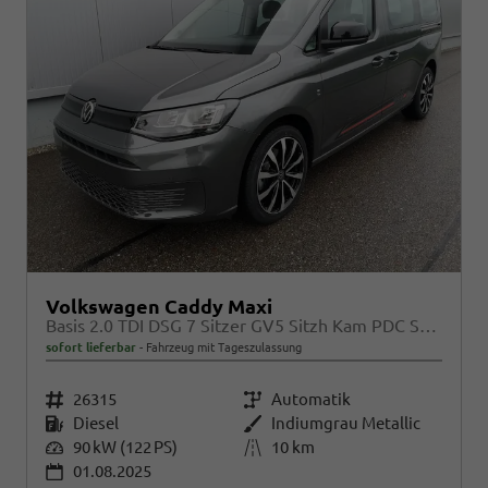
Volkswagen Caddy Maxi
Basis 2.0 TDI DSG 7 Sitzer GV5 Sitzh Kam PDC Sport Edition
sofort lieferbar
Fahrzeug mit Tageszulassung
Fahrzeugnr.
26315
Getriebe
Automatik
Kraftstoff
Diesel
Außenfarbe
Indiumgrau Metallic
Leistung
90 kW (122 PS)
Kilometerstand
10 km
01.08.2025