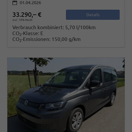
01.04.2026
33.290,– €
Details
incl. 19% MwSt.
Verbrauch kombiniert:
5,70 l/100km
CO
-Klasse:
E
2
CO
-Emissionen:
150,00 g/km
2