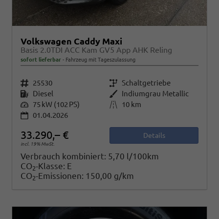
Volkswagen Caddy Maxi
Basis 2.0TDI ACC Kam GV5 App AHK Reling
sofort lieferbar
Fahrzeug mit Tageszulassung
Fahrzeugnr.
25530
Getriebe
Schaltgetriebe
Kraftstoff
Diesel
Außenfarbe
Indiumgrau Metallic
Leistung
75 kW (102 PS)
Kilometerstand
10 km
01.04.2026
33.290,– €
Details
incl. 19% MwSt.
Verbrauch kombiniert:
5,70 l/100km
CO
-Klasse:
E
2
CO
-Emissionen:
150,00 g/km
2