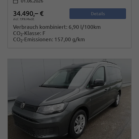
01.06.2026
34.490,– €
Details
incl. 19% MwSt.
Verbrauch kombiniert:
6,90 l/100km
CO
-Klasse:
F
2
CO
-Emissionen:
157,00 g/km
2