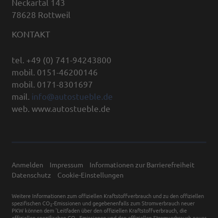
Neckartal 143
78628 Rottweil
KONTAKT
tel. +49 (0) 741-94243800
mobil. 0151-46200146
mobil. 0171-8301697
mail.
info@autostueble.de
web. www.autostueble.de
Anmelden
Impressum
Informationen zur Barrierefreiheit
Datenschutz
Cookie-Einstellungen
Weitere Informationen zum offiziellen Kraftstoffverbrauch und zu den offiziellen
spezifischen CO
-Emissionen und gegebenenfalls zum Stromverbrauch neuer
2
PKW können dem 'Leitfaden über den offiziellen Kraftstoffverbrauch, die
offiziellen spezifischen CO
-Emissionen und den offiziellen Stromverbrauch neuer