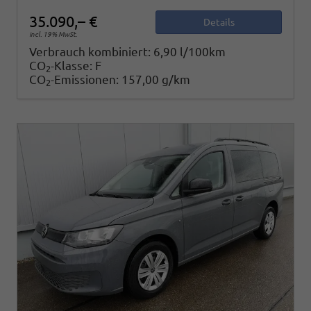
35.090,– €
Details
incl. 19% MwSt.
Verbrauch kombiniert:
6,90 l/100km
CO
-Klasse:
F
2
CO
-Emissionen:
157,00 g/km
2