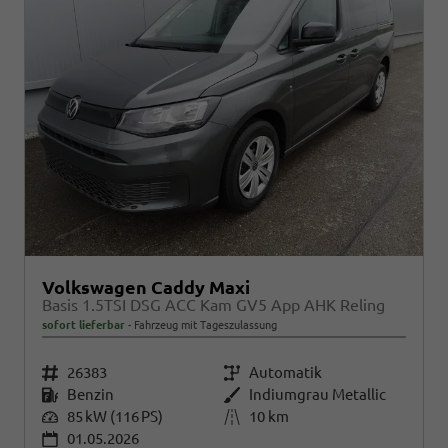
Volkswagen Caddy Maxi
Basis 1.5TSI DSG ACC Kam GV5 App AHK Reling
sofort lieferbar
Fahrzeug mit Tageszulassung
Fahrzeugnr.
26383
Getriebe
Automatik
Kraftstoff
Benzin
Außenfarbe
Indiumgrau Metallic
Leistung
85 kW (116 PS)
Kilometerstand
10 km
01.05.2026