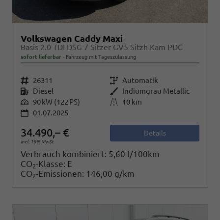
Volkswagen Caddy Maxi
Basis 2.0 TDI DSG 7 Sitzer GV5 Sitzh Kam PDC
sofort lieferbar
Fahrzeug mit Tageszulassung
Fahrzeugnr.
26311
Getriebe
Automatik
Kraftstoff
Diesel
Außenfarbe
Indiumgrau Metallic
Leistung
90 kW (122 PS)
Kilometerstand
10 km
01.07.2025
34.490,– €
Details
incl. 19% MwSt.
Verbrauch kombiniert:
5,60 l/100km
CO
-Klasse:
E
2
CO
-Emissionen:
146,00 g/km
2