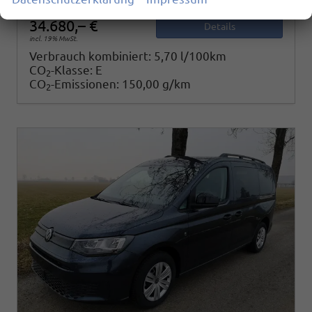
34.680,– €
Details
incl. 19% MwSt.
Verbrauch kombiniert:
5,70 l/100km
CO
-Klasse:
E
2
CO
-Emissionen:
150,00 g/km
2