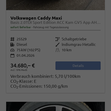
Volkswagen Caddy Maxi
Basis 2.0TDI Sport Edition ACC Kam GV5 App AHK Reling
sofort lieferbar
Fahrzeug mit Tageszulassung
Fahrzeugnr.
25529
Getriebe
Schaltgetriebe
Kraftstoff
Diesel
Außenfarbe
Indiumgrau Metallic
Leistung
75 kW (102 PS)
Kilometerstand
10 km
01.04.2026
34.680,– €
Details
incl. 19% MwSt.
Verbrauch kombiniert:
5,70 l/100km
CO
-Klasse:
E
2
CO
-Emissionen:
150,00 g/km
2