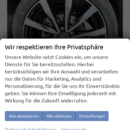
Wir respektieren Ihre Privatsphäre
Unsere Website setzt Cookies ein, um unsere
Dienste für Sie bereitzustellen. Hierbei
berücksichtigen wir Ihre Auswahl und verarbeiten
nur die Daten für Marketing, Analytics und
Volkswagen Caddy Maxi
Personalisierung, für die Sie uns Ihr Einverständnis
Basis 2.0TDI Sport Edition ACC Kam GV5 App AHK Reling
geben. Sie können Ihre Einwilligung jederzeit mit
sofort lieferbar
Fahrzeug mit Tageszulassung
Wirkung für die Zukunft widerrufen.
Fahrzeugnr.
25534
Getriebe
Schaltgetriebe
Kraftstoff
Diesel
Außenfarbe
Starlightblau Metallic
Alle akzeptieren
Alle ablehnen
Einstellungen
Leistung
75 kW (102 PS)
Kilometerstand
10 km
01.04.2026
Datenschutzerklärung
Impressum