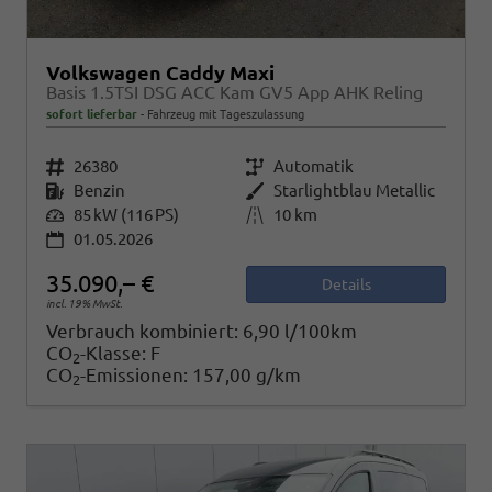
Volkswagen Caddy Maxi
Basis 1.5TSI DSG ACC Kam GV5 App AHK Reling
sofort lieferbar
Fahrzeug mit Tageszulassung
Fahrzeugnr.
26380
Getriebe
Automatik
Kraftstoff
Benzin
Außenfarbe
Starlightblau Metallic
Leistung
85 kW (116 PS)
Kilometerstand
10 km
01.05.2026
35.090,– €
Details
incl. 19% MwSt.
Verbrauch kombiniert:
6,90 l/100km
CO
-Klasse:
F
2
CO
-Emissionen:
157,00 g/km
2