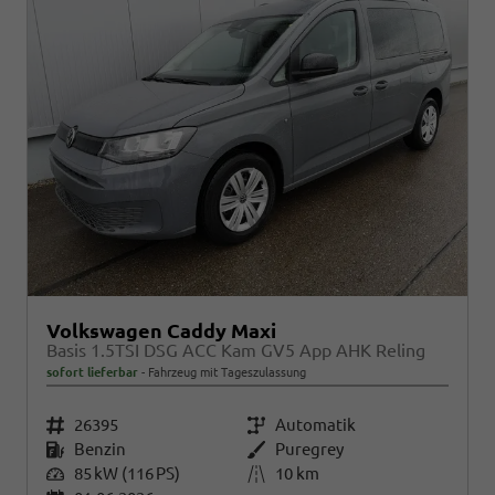
Volkswagen Caddy Maxi
Basis 1.5TSI DSG ACC Kam GV5 App AHK Reling
sofort lieferbar
Fahrzeug mit Tageszulassung
Fahrzeugnr.
26395
Getriebe
Automatik
Kraftstoff
Benzin
Außenfarbe
Puregrey
Leistung
85 kW (116 PS)
Kilometerstand
10 km