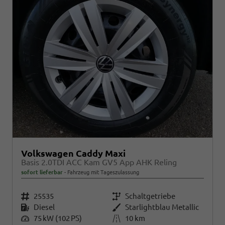
Volkswagen Caddy Maxi
Basis 2.0TDI ACC Kam GV5 App AHK Reling
sofort lieferbar
Fahrzeug mit Tageszulassung
Fahrzeugnr.
25535
Getriebe
Schaltgetriebe
Kraftstoff
Diesel
Außenfarbe
Starlightblau Metallic
Leistung
75 kW (102 PS)
Kilometerstand
10 km