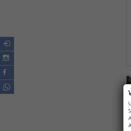
U
S
A
A