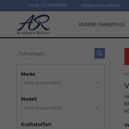
+49 (0) 741-94243800
info@autostueble.de
UNSERE FAHRZEUGE
Fahrzeugnr.
in
Marke
alles ausgewählt
V
Hi
Modell
Kl
alles ausgewählt
k
Kraftstoffart
V