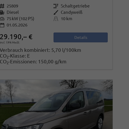
Fahrzeugnr.
25809
Getriebe
Schaltgetriebe
Kraftstoff
Diesel
Außenfarbe
Candyweiß
Leistung
75 kW (102 PS)
Kilometerstand
10 km
01.05.2026
29.190,– €
Details
incl. 19% MwSt.
Verbrauch kombiniert:
5,70 l/100km
CO
-Klasse:
E
2
CO
-Emissionen:
150,00 g/km
2