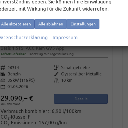
inverständnis geben. Sie können Ihre Einwilligung
ederzeit mit Wirkung für die Zukunft widerrufen.
Alle akzeptieren
Alle ablehnen
Einstellungen
atenschutzerklärung
Impressum
Volkswagen Caddy
Basis 1.5TSI ACC Kam GV5 App
sofort lieferbar
Fahrzeug mit Tageszulassung
Fahrzeugnr.
26314
Getriebe
Schaltgetriebe
Kraftstoff
Benzin
Außenfarbe
Oystersilber Metallic
Leistung
85 kW (116 PS)
Kilometerstand
10 km
01.05.2026
29.090,– €
Details
incl. 19% MwSt.
Verbrauch kombiniert:
6,90 l/100km
CO
-Klasse:
F
2
CO
-Emissionen:
157,00 g/km
2