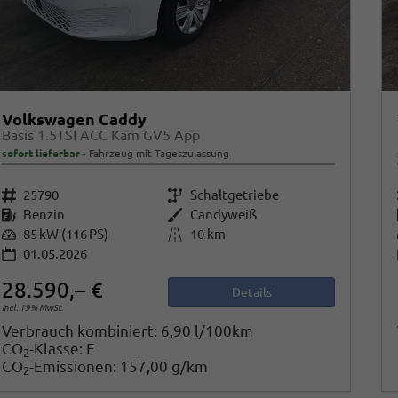
Volkswagen Caddy
Basis 1.5TSI ACC Kam GV5 App
sofort lieferbar
Fahrzeug mit Tageszulassung
Fahrzeugnr.
25790
Getriebe
Schaltgetriebe
Kraftstoff
Benzin
Außenfarbe
Candyweiß
Leistung
85 kW (116 PS)
Kilometerstand
10 km
01.05.2026
28.590,– €
Details
incl. 19% MwSt.
Verbrauch kombiniert:
6,90 l/100km
CO
-Klasse:
F
2
CO
-Emissionen:
157,00 g/km
2