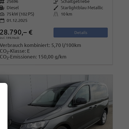
Fahrzeugnr.
25696
Getriebe
Schaltgetriebe
Kraftstoff
Diesel
Außenfarbe
Starlightblau Metallic
Leistung
75 kW (102 PS)
Kilometerstand
10 km
01.12.2025
28.790,– €
Details
incl. 19% MwSt.
Verbrauch kombiniert:
5,70 l/100km
CO
-Klasse:
E
2
CO
-Emissionen:
150,00 g/km
2