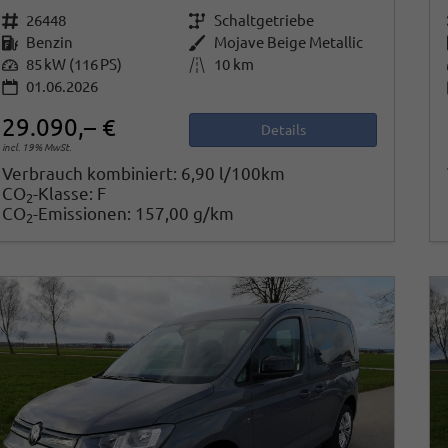
Fahrzeugnr.
26448
Getriebe
Schaltgetriebe
Kraftstoff
Benzin
Außenfarbe
Mojave Beige Metallic
Leistung
85 kW (116 PS)
Kilometerstand
10 km
01.06.2026
29.090,– €
Details
incl. 19% MwSt.
Verbrauch kombiniert:
6,90 l/100km
CO
-Klasse:
F
2
CO
-Emissionen:
157,00 g/km
2