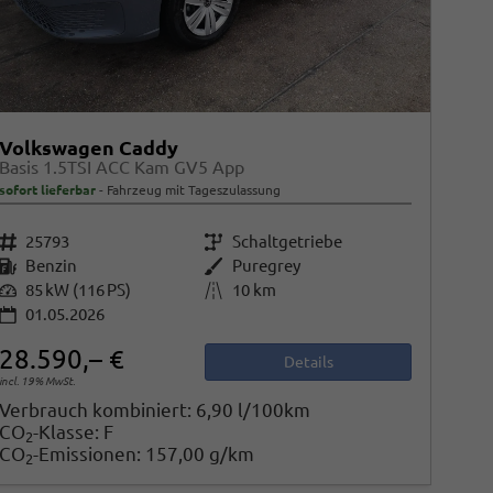
Volkswagen Caddy
Basis 1.5TSI ACC Kam GV5 App
sofort lieferbar
Fahrzeug mit Tageszulassung
Fahrzeugnr.
25793
Getriebe
Schaltgetriebe
Kraftstoff
Benzin
Außenfarbe
Puregrey
Leistung
85 kW (116 PS)
Kilometerstand
10 km
01.05.2026
28.590,– €
Details
incl. 19% MwSt.
Verbrauch kombiniert:
6,90 l/100km
CO
-Klasse:
F
2
CO
-Emissionen:
157,00 g/km
2