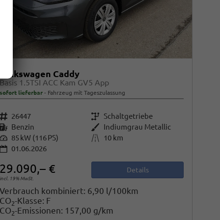
Volkswagen Caddy
Basis 1.5TSI ACC Kam GV5 App
sofort lieferbar
Fahrzeug mit Tageszulassung
Fahrzeugnr.
26447
Getriebe
Schaltgetriebe
Kraftstoff
Benzin
Außenfarbe
Indiumgrau Metallic
Leistung
85 kW (116 PS)
Kilometerstand
10 km
01.06.2026
29.090,– €
Details
incl. 19% MwSt.
Verbrauch kombiniert:
6,90 l/100km
CO
-Klasse:
F
2
CO
-Emissionen:
157,00 g/km
2