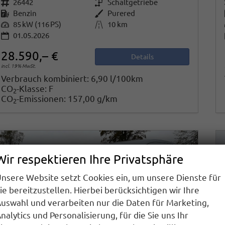
Fahrzeugnr.
26442
Getriebe
Schaltgetriebe
Kraftstoff
Benzin
Außenfarbe
Purered
Leistung
85 kW (116 PS)
Kilometerstand
10 km
01.05.2026
28.590,– €
Details
incl. 19% MwSt.
Verbrauch kombiniert:
6,90 l/100km
CO
-Klasse:
F
2
CO
-Emissionen:
157,00 g/km
2
Wir respektieren Ihre Privatsphäre
nsere Website setzt Cookies ein, um unsere Dienste für
ie bereitzustellen. Hierbei berücksichtigen wir Ihre
uswahl und verarbeiten nur die Daten für Marketing,
nalytics und Personalisierung, für die Sie uns Ihr