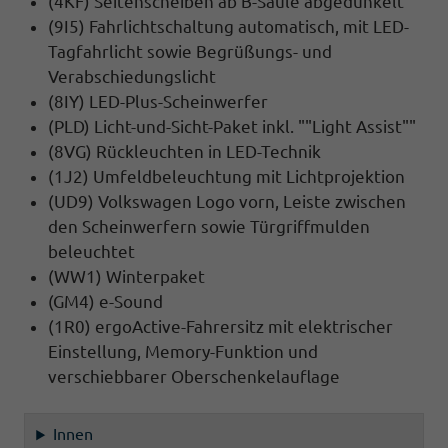
(4KF) Seitenscheiben ab B-Säule abgedunkelt
(9I5) Fahrlichtschaltung automatisch, mit LED-
Tagfahrlicht sowie Begrüßungs- und
Verabschiedungslicht
(8IY) LED-Plus-Scheinwerfer
(PLD) Licht-und-Sicht-Paket inkl. ""Light Assist""
(8VG) Rückleuchten in LED-Technik
(1J2) Umfeldbeleuchtung mit Lichtprojektion
(UD9) Volkswagen Logo vorn, Leiste zwischen
den Scheinwerfern sowie Türgriffmulden
beleuchtet
(WW1) Winterpaket
(GM4) e-Sound
(1R0) ergoActive-Fahrersitz mit elektrischer
Einstellung, Memory-Funktion und
verschiebbarer Oberschenkelauflage
Innen