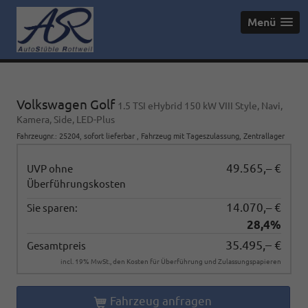
Menü
Volkswagen Golf
1.5 TSI eHybrid 150 kW VIII Style, Navi,
Kamera, Side, LED-Plus
Fahrzeugnr.
:
25204
,
sofort lieferbar
,
Fahrzeug mit Tageszulassung
, Zentrallager
49.565,– €
UVP ohne
Überführungskosten
14.070,– €
Sie sparen:
28,4%
35.495,– €
Gesamtpreis
incl. 19% MwSt., den Kosten für Überführung und Zulassungspapieren
Fahrzeug anfragen