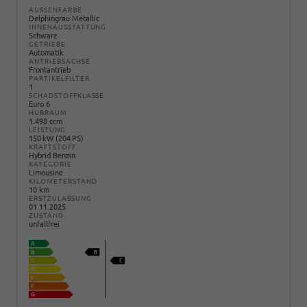
AUSSENFARBE
Delphingrau Metallic
INNENAUSSTATTUNG
Schwarz
GETRIEBE
Automatik
ANTRIEBSACHSE
Frontantrieb
PARTIKELFILTER
1
SCHADSTOFFKLASSE
Euro 6
HUBRAUM
1.498 ccm
LEISTUNG
150 kW (204 PS)
KRAFTSTOFF
Hybrid Benzin
KATEGORIE
Limousine
KILOMETERSTAND
10 km
ERSTZULASSUNG
01.11.2025
ZUSTAND
unfallfrei