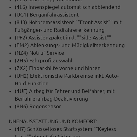
(4L6) Innenspiegel automatisch abblendend
(UG1) Berganfahrassistent
(8J3) Notbremsassistent ""Front Assist"" mit
Fußgänger- und Radfahrererkennung
(PF2) Assistenzpaket inkl. ""Side Assist""
(EM2) Ablenkungs- und Müdigkeitserkennung
(NZ4) Notruf Service
(2H5) Fahrprofilauswahl
(7X2) Einparkhilfe vorne und hinten
(UH2) Elektronische Parkbremse inkl. Auto-
Hold-Funktion
(4UF) Airbag für Fahrer und Beifahrer, mit
Beifahrerairbag-Deaktivierung
(8N6) Regensensor
INNENAUSSTATTUNG UND KOMFORT:
(4I7) Schlüsselloses Startsystem ""Keyless
Start"" ohne Safe-Sicherung