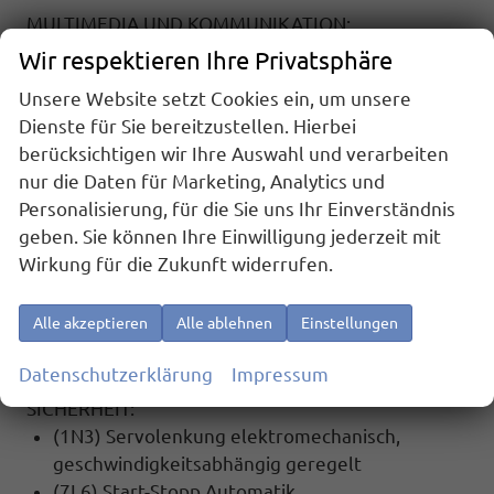
MULTIMEDIA UND KOMMUNIKATION:
(QV3) DAB+ Digitaler Radioempfang
Wir respektieren Ihre Privatsphäre
(U9E) 2 USB-C-Schnittstellen vorn, 2 USB-C-
Unsere Website setzt Cookies ein, um unsere
Ladebuchsen an der Mittelkonsole hinten,
Dienste für Sie bereitzustellen. Hierbei
Ladeleistung bis zu 45 W
berücksichtigen wir Ihre Auswahl und verarbeiten
(9WJ) App-Connect Wireless für Apple CarPlay
nur die Daten für Marketing, Analytics und
und Android Auto
Personalisierung, für die Sie uns Ihr Einverständnis
(QH3) Sprachassistent IDA und elektronische
geben. Sie können Ihre Einwilligung jederzeit mit
Sprachverstärkung
Wirkung für die Zukunft widerrufen.
(9ZV) Telefonschnittstelle mit induktiver
Ladefunktion
Alle akzeptieren
Alle ablehnen
Einstellungen
(YOS) Vorbereitet für ""VW Connect"" und ""VW
Connect Plus""
Datenschutzerklärung
Impressum
SICHERHEIT:
(1N3) Servolenkung elektromechanisch,
geschwindigkeitsabhängig geregelt
(7L6) Start-Stopp Automatik