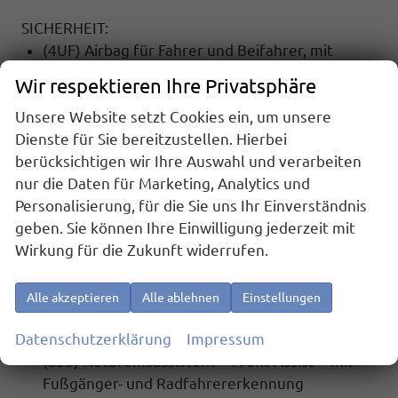
SICHERHEIT:
(4UF) Airbag für Fahrer und Beifahrer, mit
Beifahrerairbag-Deaktivierung
Wir respektieren Ihre Privatsphäre
(UG1) Berganfahrassistent
Unsere Website setzt Cookies ein, um unsere
(7AL) Diebstahlwarnanlage mit
Dienste für Sie bereitzustellen. Hierbei
Innenraumüberwachung, Back-up-Horn und
berücksichtigen wir Ihre Auswahl und verarbeiten
Abschleppschutz
nur die Daten für Marketing, Analytics und
(UH2) Elektronische Parkbremse inkl. Auto-
Personalisierung, für die Sie uns Ihr Einverständnis
Hold-Funktion
geben. Sie können Ihre Einwilligung jederzeit mit
(2H5) Fahrprofilauswahl
Wirkung für die Zukunft widerrufen.
(4L6) Innenspiegel automatisch abblendend
(LT2) Geschwindigkeitsbegrenzer mit
vorausschauender Regelung
Alle akzeptieren
Alle ablehnen
Einstellungen
(6C2) Seitenairbag vorn, mit Kopfairbag und
Datenschutzerklärung
Impressum
Interaktionsairbag vorn
(8J3) Notbremsassistent ""Front Assist"" mit
Fußgänger- und Radfahrererkennung