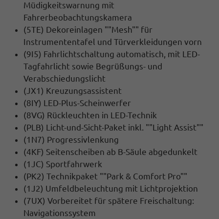
Müdigkeitswarnung mit
Fahrerbeobachtungskamera
(5TE) Dekoreinlagen ""Mesh"" für
Instrumententafel und Türverkleidungen vorn
(9I5) Fahrlichtschaltung automatisch, mit LED-
Tagfahrlicht sowie Begrüßungs- und
Verabschiedungslicht
(JX1) Kreuzungsassistent
(8IY) LED-Plus-Scheinwerfer
(8VG) Rückleuchten in LED-Technik
(PLB) Licht-und-Sicht-Paket inkl. ""Light Assist""
(1N7) Progressivlenkung
(4KF) Seitenscheiben ab B-Säule abgedunkelt
(1JC) Sportfahrwerk
(PK2) Technikpaket ""Park & Comfort Pro""
(1J2) Umfeldbeleuchtung mit Lichtprojektion
(7UX) Vorbereitet für spätere Freischaltung:
Navigationssystem