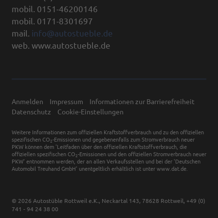
mobil. 0151-46200146
mobil. 0171-8301697
mail.
info@autostueble.de
web. www.autostueble.de
Anmelden
Impressum
Informationen zur Barrierefreiheit
Datenschutz
Cookie-Einstellungen
Weitere Informationen zum offiziellen Kraftstoffverbrauch und zu den offiziellen
spezifischen CO
-Emissionen und gegebenenfalls zum Stromverbrauch neuer
2
PKW können dem 'Leitfaden über den offiziellen Kraftstoffverbrauch, die
offiziellen spezifischen CO
-Emissionen und den offiziellen Stromverbrauch neuer
2
PKW' entnommen werden, der an allen Verkaufsstellen und bei der 'Deutschen
Automobil Treuhand GmbH' unentgeltlich erhältlich ist unter www.dat.de.
© 2026
Autostüble Rottweil e.K.
,
Neckartal 143
,
78628
Rottweil,
+49 (0)
741 - 94 24 38 00