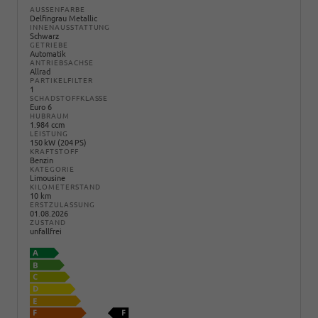
AUSSENFARBE
Delfingrau Metallic
INNENAUSSTATTUNG
Schwarz
GETRIEBE
Automatik
ANTRIEBSACHSE
Allrad
PARTIKELFILTER
1
SCHADSTOFFKLASSE
Euro 6
HUBRAUM
1.984 ccm
LEISTUNG
150 kW (204 PS)
KRAFTSTOFF
Benzin
KATEGORIE
Limousine
KILOMETERSTAND
10 km
ERSTZULASSUNG
01.08.2026
ZUSTAND
unfallfrei