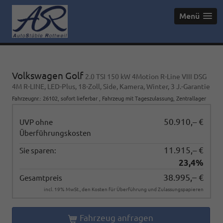
Menü
Volkswagen Golf
2.0 TSI 150 kW 4Motion R-Line VIII DSG
4M R-LINE, LED-Plus, 18-Zoll, Side, Kamera, Winter, 3 J.-Garantie
Fahrzeugnr.
:
26102
,
sofort lieferbar
,
Fahrzeug mit Tageszulassung
, Zentrallager
50.910,– €
UVP ohne
Überführungskosten
11.915,– €
Sie sparen:
23,4%
38.995,– €
Gesamtpreis
incl. 19% MwSt., den Kosten für Überführung und Zulassungspapieren
Fahrzeug anfragen