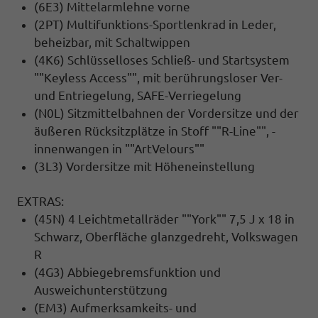
(6E3) Mittelarmlehne vorne
(2PT) Multifunktions-Sportlenkrad in Leder,
beheizbar, mit Schaltwippen
(4K6) Schlüsselloses Schließ- und Startsystem
""Keyless Access"", mit berührungsloser Ver-
und Entriegelung, SAFE-Verriegelung
(N0L) Sitzmittelbahnen der Vordersitze und der
äußeren Rücksitzplätze in Stoff ""R-Line"", -
innenwangen in ""ArtVelours""
(3L3) Vordersitze mit Höheneinstellung
EXTRAS:
(45N) 4 Leichtmetallräder ""York"" 7,5 J x 18 in
Schwarz, Oberfläche glanzgedreht, Volkswagen
R
(4G3) Abbiegebremsfunktion und
Ausweichunterstützung
(EM3) Aufmerksamkeits- und