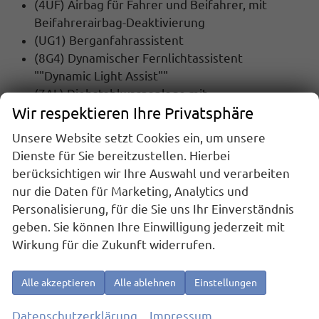
(4UF) Airbag für Fahrer und Beifahrer, mit
Beifahrerairbag-Deaktivierung
(UG1) Berganfahrassistent
(8G4) Dynamischer Fernlichtassistent
""Dynamic Light Assist""
(7AL) Diebstahlwarnanlage mit
Wir respektieren Ihre Privatsphäre
Innenraumüberwachung, Back-up-Horn und
Abschleppschutz
Unsere Website setzt Cookies ein, um unsere
(2H5) Fahrprofilauswahl
Dienste für Sie bereitzustellen. Hierbei
(UH2) Elektronische Parkbremse inkl. Auto-
berücksichtigen wir Ihre Auswahl und verarbeiten
Hold-Funktion
nur die Daten für Marketing, Analytics und
(LT2) Geschwindigkeitsbegrenzer mit
Personalisierung, für die Sie uns Ihr Einverständnis
vorausschauender Regelung
geben. Sie können Ihre Einwilligung jederzeit mit
(4L6) Innenspiegel automatisch abblendend
Wirkung für die Zukunft widerrufen.
(6C2) Seitenairbag vorn, mit Kopfairbag und
Interaktionsairbag vorn
Alle akzeptieren
Alle ablehnen
Einstellungen
(8J3) Notbremsassistent ""Front Assist"" mit
Fußgänger- und Radfahrererkennung
Datenschutzerklärung
Impressum