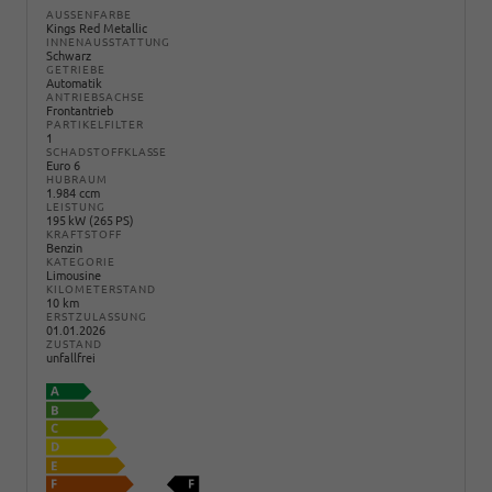
AUSSENFARBE
Kings Red Metallic
INNENAUSSTATTUNG
Schwarz
GETRIEBE
Automatik
ANTRIEBSACHSE
Frontantrieb
PARTIKELFILTER
1
SCHADSTOFFKLASSE
Euro 6
HUBRAUM
1.984 ccm
LEISTUNG
195 kW (265 PS)
KRAFTSTOFF
Benzin
KATEGORIE
Limousine
KILOMETERSTAND
10 km
ERSTZULASSUNG
01.01.2026
ZUSTAND
unfallfrei