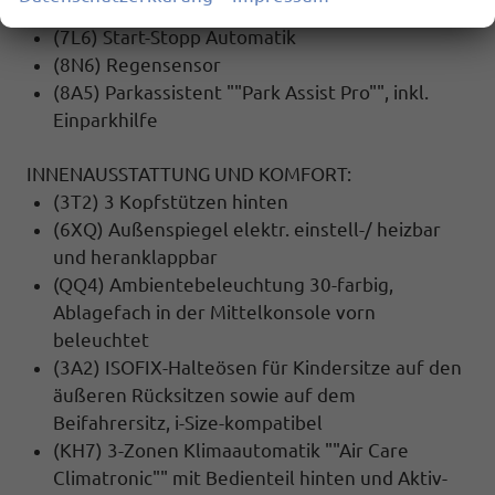
(NZ4) Notruf Service
(7L6) Start-Stopp Automatik
(8N6) Regensensor
(8A5) Parkassistent ""Park Assist Pro"", inkl.
Einparkhilfe
INNENAUSSTATTUNG UND KOMFORT:
(3T2) 3 Kopfstützen hinten
(6XQ) Außenspiegel elektr. einstell-/ heizbar
und heranklappbar
(QQ4) Ambientebeleuchtung 30-farbig,
Ablagefach in der Mittelkonsole vorn
beleuchtet
(3A2) ISOFIX-Halteösen für Kindersitze auf den
äußeren Rücksitzen sowie auf dem
Beifahrersitz, i-Size-kompatibel
(KH7) 3-Zonen Klimaautomatik ""Air Care
Climatronic"" mit Bedienteil hinten und Aktiv-