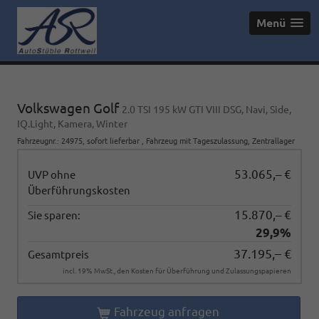
Menü
Volkswagen Golf
2.0 TSI 195 kW GTI VIII DSG, Navi, Side,
IQ.Light, Kamera, Winter
Fahrzeugnr.
:
24975
,
sofort lieferbar
,
Fahrzeug mit Tageszulassung
, Zentrallager
53.065,– €
UVP ohne
Überführungskosten
15.870,– €
Sie sparen:
29,9%
37.195,– €
Gesamtpreis
incl. 19% MwSt., den Kosten für Überführung und Zulassungspapieren
Fahrzeug anfragen