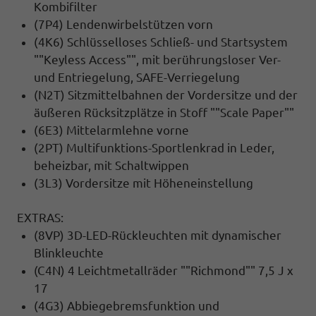
Kombifilter
(7P4) Lendenwirbelstützen vorn
(4K6) Schlüsselloses Schließ- und Startsystem
""Keyless Access"", mit berührungsloser Ver-
und Entriegelung, SAFE-Verriegelung
(N2T) Sitzmittelbahnen der Vordersitze und der
äußeren Rücksitzplätze in Stoff ""Scale Paper""
(6E3) Mittelarmlehne vorne
(2PT) Multifunktions-Sportlenkrad in Leder,
beheizbar, mit Schaltwippen
(3L3) Vordersitze mit Höheneinstellung
EXTRAS:
(8VP) 3D-LED-Rückleuchten mit dynamischer
Blinkleuchte
(C4N) 4 Leichtmetallräder ""Richmond"" 7,5 J x
17
(4G3) Abbiegebremsfunktion und