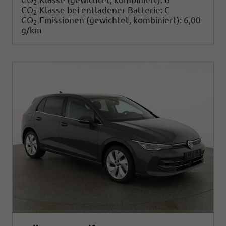
2
CO
-Klasse bei entladener Batterie:
C
2
CO
-Emissionen (gewichtet, kombiniert):
6,00
2
g/km