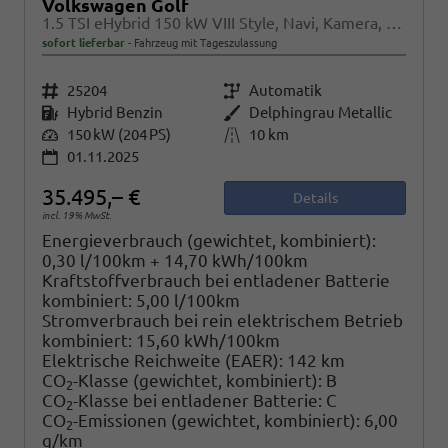
Volkswagen Golf
1.5 TSI eHybrid 150 kW VIII Style, Navi, Kamera, Side, LED-Plus
sofort lieferbar
Fahrzeug mit Tageszulassung
Fahrzeugnr.
25204
Getriebe
Automatik
Kraftstoff
Hybrid Benzin
Außenfarbe
Delphingrau Metallic
Leistung
150 kW (204 PS)
Kilometerstand
10 km
01.11.2025
35.495,– €
Details
incl. 19% MwSt.
Energieverbrauch (gewichtet, kombiniert):
0,30 l/100km + 14,70 kWh/100km
Kraftstoffverbrauch bei entladener Batterie
kombiniert:
5,00 l/100km
Stromverbrauch bei rein elektrischem Betrieb
kombiniert:
15,60 kWh/100km
Elektrische Reichweite (EAER):
142 km
CO
-Klasse (gewichtet, kombiniert):
B
2
CO
-Klasse bei entladener Batterie:
C
2
CO
-Emissionen (gewichtet, kombiniert):
6,00
2
g/km