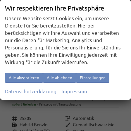
Wir respektieren Ihre Privatsphäre
Unsere Website setzt Cookies ein, um unsere
Dienste für Sie bereitzustellen. Hierbei
berücksichtigen wir Ihre Auswahl und verarbeiten
nur die Daten für Marketing, Analytics und
Personalisierung, für die Sie uns Ihr Einverständnis
geben. Sie können Ihre Einwilligung jederzeit mit
Wirkung für die Zukunft widerrufen.
Alle akzeptieren
Alle ablehnen
Einstellungen
Datenschutzerklärung
Impressum
Volkswagen Golf
1.5 TSI eHybrid 150 kW VIII Style, AHK, Navi, Kamera, Side, LED-Plus
sofort lieferbar
Fahrzeug mit Tageszulassung
Fahrzeugnr.
25205
Getriebe
Automatik
Kraftstoff
Hybrid Benzin
Außenfarbe
Grenadillschwarz Metallic