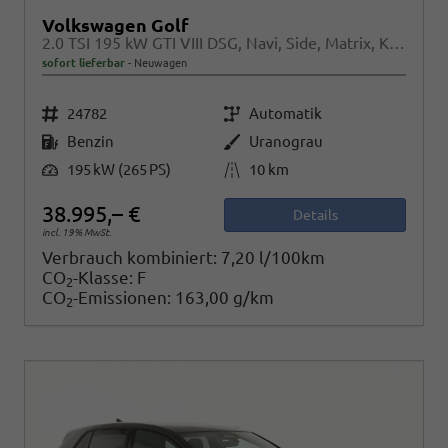
Volkswagen Golf
2.0 TSI 195 kW GTI VIII DSG, Navi, Side, Matrix, Kamera, Winter, 19-Zoll
sofort lieferbar
Neuwagen
Fahrzeugnr.
Getriebe
24782
Automatik
Kraftstoff
Außenfarbe
Benzin
Uranograu
Leistung
Kilometerstand
195 kW (265 PS)
10 km
38.995,– €
Details
incl. 19% MwSt.
Verbrauch kombiniert:
7,20 l/100km
CO
-Klasse:
F
2
CO
-Emissionen:
163,00 g/km
2