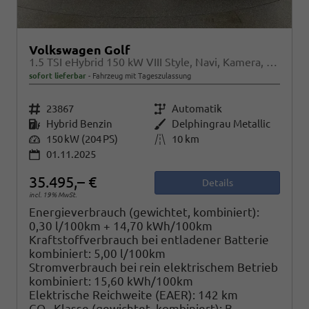
Volkswagen Golf
1.5 TSI eHybrid 150 kW VIII Style, Navi, Kamera, Side, LED-Plus
sofort lieferbar
Fahrzeug mit Tageszulassung
Fahrzeugnr.
23867
Getriebe
Automatik
Kraftstoff
Hybrid Benzin
Außenfarbe
Delphingrau Metallic
Leistung
150 kW (204 PS)
Kilometerstand
10 km
01.11.2025
35.495,– €
Details
incl. 19% MwSt.
Energieverbrauch (gewichtet, kombiniert):
0,30 l/100km + 14,70 kWh/100km
Kraftstoffverbrauch bei entladener Batterie
kombiniert:
5,00 l/100km
Stromverbrauch bei rein elektrischem Betrieb
kombiniert:
15,60 kWh/100km
Elektrische Reichweite (EAER):
142 km
CO
-Klasse (gewichtet, kombiniert):
B