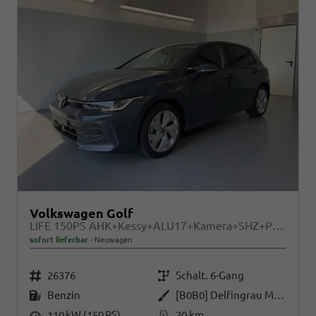
Volkswagen Golf
LIFE 150PS AHK+Kessy+ALU17+Kamera+SHZ+Parklenk+Alarm
sofort lieferbar
Neuwagen
Fahrzeugnr.
Getriebe
26376
Schalt. 6-Gang
Kraftstoff
Außenfarbe
Benzin
[B0B0] Delfingrau Metallic
Leistung
Kilometerstand
110 kW (150 PS)
20 km