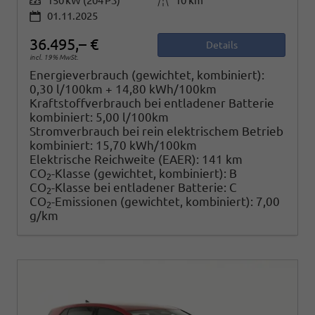
Leistung
150 kW (204 PS)
Kilometerstand
10 km
01.11.2025
36.495,– €
Details
incl. 19% MwSt.
Energieverbrauch (gewichtet, kombiniert):
0,30 l/100km + 14,80 kWh/100km
Kraftstoffverbrauch bei entladener Batterie
kombiniert:
5,00 l/100km
Stromverbrauch bei rein elektrischem Betrieb
kombiniert:
15,70 kWh/100km
Elektrische Reichweite (EAER):
141 km
CO
-Klasse (gewichtet, kombiniert):
B
2
CO
-Klasse bei entladener Batterie:
C
2
CO
-Emissionen (gewichtet, kombiniert):
7,00
2
g/km