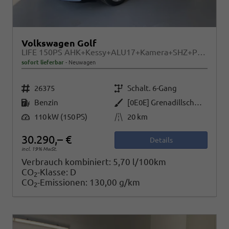
Volkswagen Golf
LIFE 150PS AHK+Kessy+ALU17+Kamera+SHZ+Parklenk+Alarm
sofort lieferbar
Neuwagen
Fahrzeugnr.
Getriebe
26375
Schalt. 6-Gang
Kraftstoff
Außenfarbe
Benzin
[0E0E] Grenadillschwarz Metallic
Leistung
Kilometerstand
110 kW (150 PS)
20 km
30.290,– €
Details
incl. 19% MwSt.
Verbrauch kombiniert:
5,70 l/100km
CO
-Klasse:
D
2
CO
-Emissionen:
130,00 g/km
2