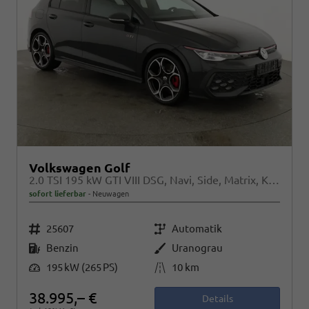
Volkswagen Golf
2.0 TSI 195 kW GTI VIII DSG, Navi, Side, Matrix, Kamera, Winter, 19-Zoll
sofort lieferbar
Neuwagen
Fahrzeugnr.
Getriebe
25607
Automatik
Kraftstoff
Außenfarbe
Benzin
Uranograu
Leistung
Kilometerstand
195 kW (265 PS)
10 km
38.995,– €
Details