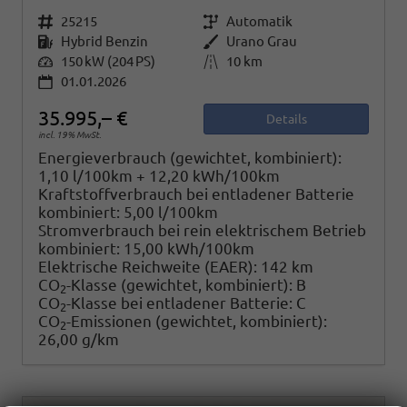
Fahrzeugnr.
25215
Getriebe
Automatik
Kraftstoff
Hybrid Benzin
Außenfarbe
Urano Grau
Leistung
150 kW (204 PS)
Kilometerstand
10 km
01.01.2026
35.995,– €
Details
incl. 19% MwSt.
Energieverbrauch (gewichtet, kombiniert):
1,10 l/100km + 12,20 kWh/100km
Kraftstoffverbrauch bei entladener Batterie
kombiniert:
5,00 l/100km
Stromverbrauch bei rein elektrischem Betrieb
kombiniert:
15,00 kWh/100km
Elektrische Reichweite (EAER):
142 km
CO
-Klasse (gewichtet, kombiniert):
B
2
CO
-Klasse bei entladener Batterie:
C
2
CO
-Emissionen (gewichtet, kombiniert):
2
26,00 g/km