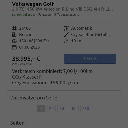
Volkswagen Golf
2.0 TSI 150 kW 4Motion R-Line VIII DSG 4M R-LINE, LED-Plus, 18-Zoll, Side, Kamera, Winter, 3 J.-Garantie
sofort lieferbar
Fahrzeug mit Tageszulassung
Fahrzeugnr.
26100
Getriebe
Automatik
Kraftstoff
Benzin
Außenfarbe
Crytsal Blue Metallic
Leistung
150 kW (204 PS)
Kilometerstand
10 km
01.08.2026
38.995,– €
Details
incl. 19% MwSt.
Verbrauch kombiniert:
7,00 l/100km
CO
-Klasse:
F
2
CO
-Emissionen:
159,00 g/km
2
Datensätze pro Seite:
10
20
50
100
250
Seiten: