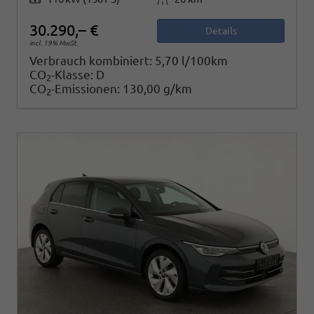
30.290,– €
Details
incl. 19% MwSt.
Verbrauch kombiniert:
5,70 l/100km
CO
-Klasse:
D
2
CO
-Emissionen:
130,00 g/km
2