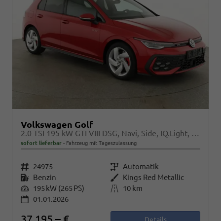
Volkswagen Golf
2.0 TSI 195 kW GTI VIII DSG, Navi, Side, IQ.Light, Kamera, Winter
sofort lieferbar
Fahrzeug mit Tageszulassung
Fahrzeugnr.
24975
Getriebe
Automatik
Kraftstoff
Benzin
Außenfarbe
Kings Red Metallic
Leistung
195 kW (265 PS)
Kilometerstand
10 km
01.01.2026
37.195,– €
Details