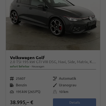
Volkswagen Golf
2.0 TSI 195 kW GTI VIII DSG, Navi, Side, Matrix, Kamera, Winter, 19-Zoll
sofort lieferbar
Neuwagen
Fahrzeugnr.
Getriebe
25607
Automatik
Kraftstoff
Außenfarbe
Benzin
Uranograu
Leistung
Kilometerstand
195 kW (265 PS)
10 km
38.995,– €
Details