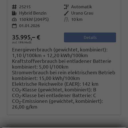
Fahrzeugnr.
25215
Getriebe
Automatik
Kraftstoff
Hybrid Benzin
Außenfarbe
Urano Grau
Leistung
150 kW (204 PS)
Kilometerstand
10 km
01.01.2026
35.995,– €
Details
incl. 19% MwSt.
Energieverbrauch (gewichtet, kombiniert):
1,10 l/100km + 12,20 kWh/100km
Kraftstoffverbrauch bei entladener Batterie
kombiniert:
5,00 l/100km
Stromverbrauch bei rein elektrischem Betrieb
kombiniert:
15,00 kWh/100km
Elektrische Reichweite (EAER):
142 km
CO
-Klasse (gewichtet, kombiniert):
B
2
CO
-Klasse bei entladener Batterie:
C
2
CO
-Emissionen (gewichtet, kombiniert):
2
26,00 g/km