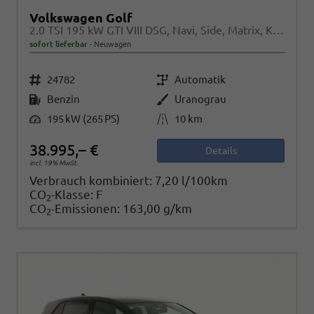
Volkswagen Golf
2.0 TSI 195 kW GTI VIII DSG, Navi, Side, Matrix, Kamera, Winter, 19-Zoll
sofort lieferbar
Neuwagen
Fahrzeugnr.
Getriebe
24782
Automatik
Kraftstoff
Außenfarbe
Benzin
Uranograu
Leistung
Kilometerstand
195 kW (265 PS)
10 km
38.995,– €
Details
incl. 19% MwSt.
Verbrauch kombiniert:
7,20 l/100km
CO
-Klasse:
F
2
CO
-Emissionen:
163,00 g/km
2