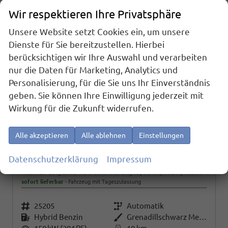
Wir respektieren Ihre Privatsphäre
Unsere Website setzt Cookies ein, um unsere
Dienste für Sie bereitzustellen. Hierbei
berücksichtigen wir Ihre Auswahl und verarbeiten
nur die Daten für Marketing, Analytics und
Personalisierung, für die Sie uns Ihr Einverständnis
geben. Sie können Ihre Einwilligung jederzeit mit
Wirkung für die Zukunft widerrufen.
Alle akzeptieren
Alle ablehnen
Einstellungen
Datenschutzerklärung
Impressum
Volkswagen Golf
1.5 TSI eHybrid 150 kW VIII Style, AHK, Navi, Kamera, Side, LED-Plus
sofort lieferbar
Fahrzeug mit Tageszulassung
Fahrzeugnr.
25205
Getriebe
Automatik
Kraftstoff
Hybrid Benzin
Außenfarbe
Grenadillschwarz Metallic