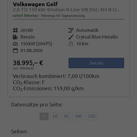
Volkswagen Golf
2.0 TSI 150 kW 4Motion R-Line VIII DSG 4M R-LINE, LED-Plus, 18-Zoll, Side, Kamera, Winter, 3 J.-Garantie
sofort lieferbar
Fahrzeug mit Tageszulassung
Fahrzeugnr.
26100
Getriebe
Automatik
Kraftstoff
Benzin
Außenfarbe
Crytsal Blue Metallic
Leistung
150 kW (204 PS)
Kilometerstand
10 km
01.08.2026
38.995,– €
Details
incl. 19% MwSt.
Verbrauch kombiniert:
7,00 l/100km
CO
-Klasse:
F
2
CO
-Emissionen:
159,00 g/km
2
Datensätze pro Seite:
10
20
50
100
250
Seiten: