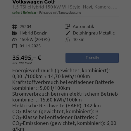
Volkswagen Golf
1.5 TSI eHybrid 150 kW VIII Style, Navi, Kamera, Side, LED-Plus
sofort lieferbar
Fahrzeug mit Tageszulassung
Fahrzeugnr.
25204
Getriebe
Automatik
Kraftstoff
Hybrid Benzin
Außenfarbe
Delphingrau Metallic
Leistung
150 kW (204 PS)
Kilometerstand
10 km
01.11.2025
35.495,– €
Details
incl. 19% MwSt.
Energieverbrauch (gewichtet, kombiniert):
0,30 l/100km + 14,70 kWh/100km
Kraftstoffverbrauch bei entladener Batterie
kombiniert:
5,00 l/100km
Stromverbrauch bei rein elektrischem Betrieb
kombiniert:
15,60 kWh/100km
Elektrische Reichweite (EAER):
142 km
CO
-Klasse (gewichtet, kombiniert):
B
2
CO
-Klasse bei entladener Batterie:
C
2
CO
-Emissionen (gewichtet, kombiniert):
6,00
2
g/km