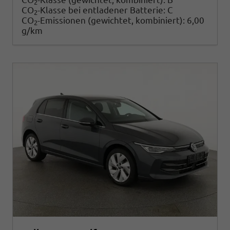
2
CO
-Klasse bei entladener Batterie:
C
2
CO
-Emissionen (gewichtet, kombiniert):
6,00
2
g/km