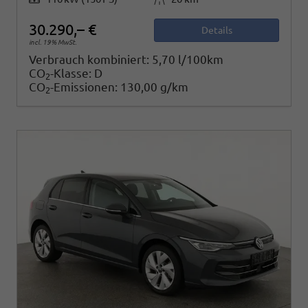
30.290,– €
Details
incl. 19% MwSt.
Verbrauch kombiniert:
5,70 l/100km
CO
-Klasse:
D
2
CO
-Emissionen:
130,00 g/km
2