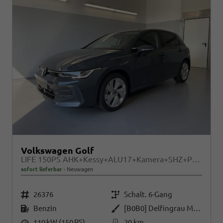
Volkswagen Golf
LIFE 150PS AHK+Kessy+ALU17+Kamera+SHZ+Parklenk+Alarm
sofort lieferbar
Neuwagen
Fahrzeugnr.
Getriebe
26376
Schalt. 6-Gang
Kraftstoff
Außenfarbe
Benzin
[B0B0] Delfingrau Metallic
Leistung
Kilometerstand
110 kW (150 PS)
20 km