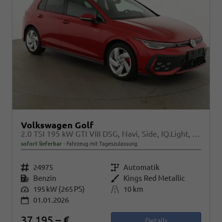
Volkswagen Golf
2.0 TSI 195 kW GTI VIII DSG, Navi, Side, IQ.Light, Kamera, Winter
sofort lieferbar
Fahrzeug mit Tageszulassung
Fahrzeugnr.
24975
Getriebe
Automatik
Kraftstoff
Benzin
Außenfarbe
Kings Red Metallic
Leistung
195 kW (265 PS)
Kilometerstand
10 km
01.01.2026
37.195,– €
Details