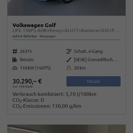
Volkswagen Golf
LIFE 150PS AHK+Kessy+ALU17+Kamera+SHZ+Parklenk+Alarm
sofort lieferbar
Neuwagen
Fahrzeugnr.
Getriebe
26375
Schalt. 6-Gang
Kraftstoff
Außenfarbe
Benzin
[0E0E] Grenadillschwarz Metallic
Leistung
Kilometerstand
110 kW (150 PS)
20 km
30.290,– €
Details
incl. 19% MwSt.
Verbrauch kombiniert:
5,70 l/100km
CO
-Klasse:
D
2
CO
-Emissionen:
130,00 g/km
2