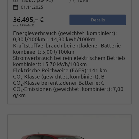
Leistung
150 kW (204 PS)
Kilometerstand
10 km
01.11.2025
36.495,– €
Details
incl. 19% MwSt.
Energieverbrauch (gewichtet, kombiniert):
0,30 l/100km + 14,80 kWh/100km
Kraftstoffverbrauch bei entladener Batterie
kombiniert:
5,00 l/100km
Stromverbrauch bei rein elektrischem Betrieb
kombiniert:
15,70 kWh/100km
Elektrische Reichweite (EAER):
141 km
CO
-Klasse (gewichtet, kombiniert):
B
2
CO
-Klasse bei entladener Batterie:
C
2
CO
-Emissionen (gewichtet, kombiniert):
7,00
2
g/km