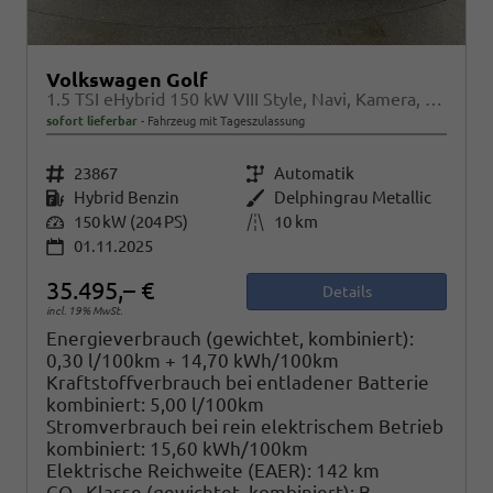
Volkswagen Golf
1.5 TSI eHybrid 150 kW VIII Style, Navi, Kamera, Side, LED-Plus
sofort lieferbar
Fahrzeug mit Tageszulassung
Fahrzeugnr.
23867
Getriebe
Automatik
Kraftstoff
Hybrid Benzin
Außenfarbe
Delphingrau Metallic
Leistung
150 kW (204 PS)
Kilometerstand
10 km
01.11.2025
35.495,– €
Details
incl. 19% MwSt.
Energieverbrauch (gewichtet, kombiniert):
0,30 l/100km + 14,70 kWh/100km
Kraftstoffverbrauch bei entladener Batterie
kombiniert:
5,00 l/100km
Stromverbrauch bei rein elektrischem Betrieb
kombiniert:
15,60 kWh/100km
Elektrische Reichweite (EAER):
142 km
CO
-Klasse (gewichtet, kombiniert):
B