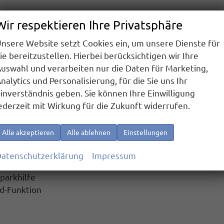
funktion
Wir respektieren Ihre Privatsphäre
W Connect Plus""
nsere Website setzt Cookies ein, um unsere Dienste für
ie bereitzustellen. Hierbei berücksichtigen wir Ihre
uswahl und verarbeiten nur die Daten für Marketing,
nalytics und Personalisierung, für die Sie uns Ihr
fahrerairbag-Deaktivierung
inverständnis geben. Sie können Ihre Einwilligung
ederzeit mit Wirkung für die Zukunft widerrufen.
 Fußgänger- und Radfahrererkennung
Alle akzeptieren
Alle ablehnen
Einstellungen
rwachung, Back-up-Horn und Abschleppschutz
atenschutzerklärung
Impressum
nparkhilfe
ld-Funktion