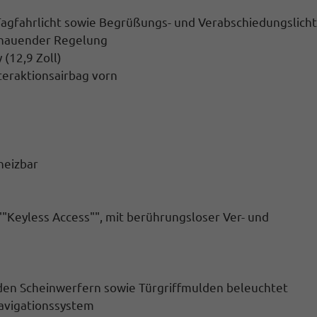
-Tagfahrlicht sowie Begrüßungs- und Verabschiedungslicht
chauender Regelung
(12,9 Zoll)
teraktionsairbag vorn
heizbar
""Keyless Access"", mit berührungsloser Ver- und
den Scheinwerfern sowie Türgriffmulden beleuchtet
Navigationssystem