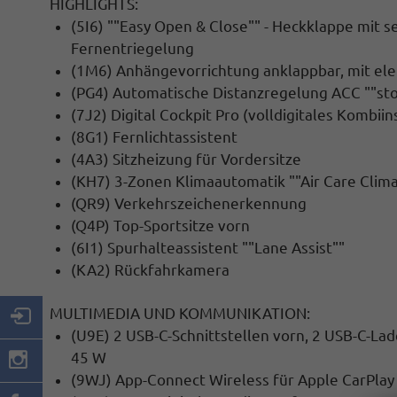
HIGHLIGHTS:
(5I6) ""Easy Open & Close"" - Heckklappe mit 
Fernentriegelung
(1M6) Anhängevorrichtung anklappbar, mit ele
(PG4) Automatische Distanzregelung ACC ""sto
(7J2) Digital Cockpit Pro (volldigitales Kombii
(8G1) Fernlichtassistent
(4A3) Sitzheizung für Vordersitze
(KH7) 3-Zonen Klimaautomatik ""Air Care Climat
(QR9) Verkehrszeichenerkennung
(Q4P) Top-Sportsitze vorn
(6I1) Spurhalteassistent ""Lane Assist""
(KA2) Rückfahrkamera
MULTIMEDIA UND KOMMUNIKATION:
(U9E) 2 USB-C-Schnittstellen vorn, 2 USB-C-Lad
45 W
(9WJ) App-Connect Wireless für Apple CarPlay