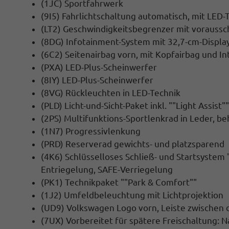
(1JC) Sportfahrwerk
(9I5) Fahrlichtschaltung automatisch, mit LED
(LT2) Geschwindigkeitsbegrenzer mit vorauss
(8DG) Infotainment-System mit 32,7-cm-Display 
(6C2) Seitenairbag vorn, mit Kopfairbag und In
(PXA) LED-Plus-Scheinwerfer
(8IY) LED-Plus-Scheinwerfer
(8VG) Rückleuchten in LED-Technik
(PLD) Licht-und-Sicht-Paket inkl. ""Light Assist""
(2PS) Multifunktions-Sportlenkrad in Leder, be
(1N7) Progressivlenkung
(PRD) Reserverad gewichts- und platzsparend
(4K6) Schlüsselloses Schließ- und Startsystem 
Entriegelung, SAFE-Verriegelung
(PK1) Technikpaket ""Park & Comfort""
(1J2) Umfeldbeleuchtung mit Lichtprojektion
(UD9) Volkswagen Logo vorn, Leiste zwischen 
(7UX) Vorbereitet für spätere Freischaltung: 