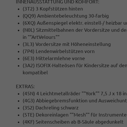
INNENAUSSTATTUNG UND KOMFORT:
(3T2) 3 Kopfstützen hinten
(QQ9) Ambientebeleuchtung 30-farbig
(6XQ) Außenspiegel elektr. einstell-/ heizbar 
(N0L) Sitzmittelbahnen der Vordersitze und der
in ""ArtVelours""
(3L3) Vordersitze mit Höheneinstellung
(7P4) Lendenwirbelstützen vorn
(6E3) Mittelarmlehne vorne
(3A2) ISOFIX-Halteösen für Kindersitze auf den
kompatibel
EXTRAS:
(45N) 4 Leichtmetallräder ""York"" 7,5 J x 18 
(4G3) Abbiegebremsfunktion und Ausweichunt
(3S2) Dachreling schwarz
(5TE) Dekoreinlagen ""Mesh"" für Instrumente
(4KF) Seitenscheiben ab B-Säule abgedunkelt