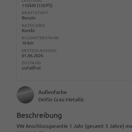
LEISTUNG
110 kW (150 PS)
KRAFTSTOFF
Benzin
KATEGORIE
Kombi
KILOMETERSTAND
10 km
ERSTZULASSUNG
01.06.2026
ZUSTAND
unfallfrei
Außenfarbe
Delfin Grau Metallic
Beschreibung
VW Anschlussgarantie 1 Jahr (gesamt 3 Jahre) m