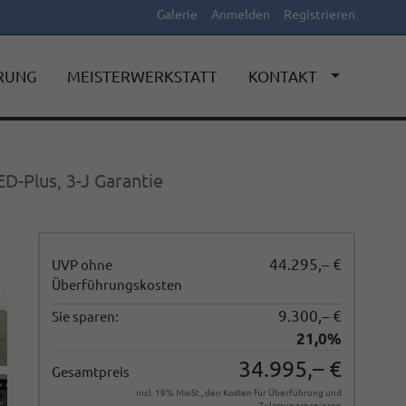
Galerie
Anmelden
Registrieren
ERUNG
MEISTERWERKSTATT
KONTAKT
D-Plus, 3-J Garantie
44.295,– €
UVP ohne
Überführungskosten
9.300,– €
Sie sparen:
21,0%
34.995,– €
Gesamtpreis
incl. 19% MwSt., den Kosten für Überführung und
Zulassungspapieren