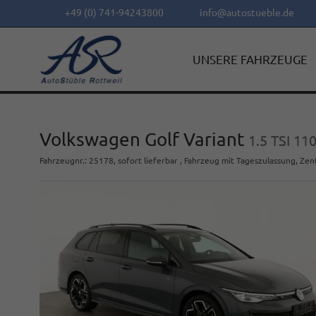
+49 (0) 741-94243800
info@autostueble.de
UNSERE FAHRZEUGE
Volkswagen Golf Variant
1.5 TSI 11
Fahrzeugnr.
:
25178
,
sofort lieferbar
,
Fahrzeug mit Tageszulassung
, Zen