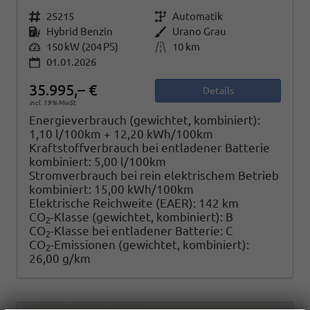
Fahrzeugnr.
25215
Getriebe
Automatik
Kraftstoff
Hybrid Benzin
Außenfarbe
Urano Grau
Leistung
150 kW (204 PS)
Kilometerstand
10 km
01.01.2026
35.995,– €
Details
incl. 19% MwSt.
Energieverbrauch (gewichtet, kombiniert):
1,10 l/100km + 12,20 kWh/100km
Kraftstoffverbrauch bei entladener Batterie
kombiniert:
5,00 l/100km
Stromverbrauch bei rein elektrischem Betrieb
kombiniert:
15,00 kWh/100km
Elektrische Reichweite (EAER):
142 km
CO
-Klasse (gewichtet, kombiniert):
B
2
CO
-Klasse bei entladener Batterie:
C
2
CO
-Emissionen (gewichtet, kombiniert):
2
26,00 g/km