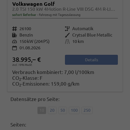
Volkswagen Golf
2.0 TSI 150 kW 4Motion R-Line VIII DSG 4M R-LINE, LED-Plus, 18-Zoll, Side, Kamera, Winter, 3 J.-Garantie
sofort lieferbar
Fahrzeug mit Tageszulassung
Fahrzeugnr.
26100
Getriebe
Automatik
Kraftstoff
Benzin
Außenfarbe
Crytsal Blue Metallic
Leistung
150 kW (204 PS)
Kilometerstand
10 km
01.08.2026
38.995,– €
Details
incl. 19% MwSt.
Verbrauch kombiniert:
7,00 l/100km
CO
-Klasse:
F
2
CO
-Emissionen:
159,00 g/km
2
Datensätze pro Seite:
10
20
50
100
250
Seiten: