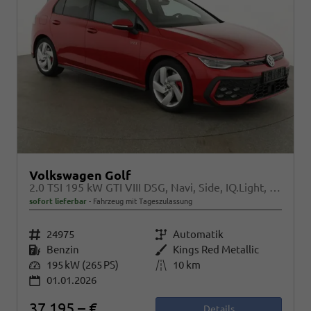
Volkswagen Golf
2.0 TSI 195 kW GTI VIII DSG, Navi, Side, IQ.Light, Kamera, Winter
sofort lieferbar
Fahrzeug mit Tageszulassung
Fahrzeugnr.
24975
Getriebe
Automatik
Kraftstoff
Benzin
Außenfarbe
Kings Red Metallic
Leistung
195 kW (265 PS)
Kilometerstand
10 km
01.01.2026
37.195,– €
Details