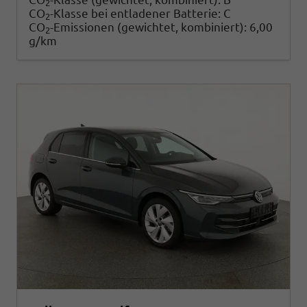
2
CO
-Klasse bei entladener Batterie:
C
2
CO
-Emissionen (gewichtet, kombiniert):
6,00
2
g/km