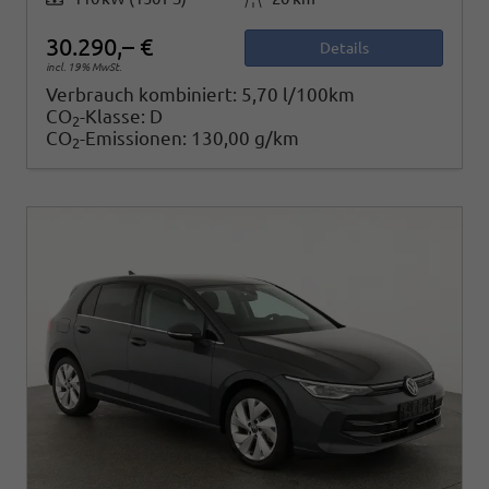
30.290,– €
Details
incl. 19% MwSt.
Verbrauch kombiniert:
5,70 l/100km
CO
-Klasse:
D
2
CO
-Emissionen:
130,00 g/km
2