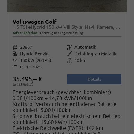
Volkswagen Golf
1.5 TSI eHybrid 150 kW VIII Style, Navi, Kamera, Side, LED-Plus
sofort lieferbar
Fahrzeug mit Tageszulassung
Fahrzeugnr.
23867
Getriebe
Automatik
Kraftstoff
Hybrid Benzin
Außenfarbe
Delphingrau Metallic
Leistung
150 kW (204 PS)
Kilometerstand
10 km
01.11.2025
35.495,– €
Details
incl. 19% MwSt.
Energieverbrauch (gewichtet, kombiniert):
0,30 l/100km + 14,70 kWh/100km
Kraftstoffverbrauch bei entladener Batterie
kombiniert:
5,00 l/100km
Stromverbrauch bei rein elektrischem Betrieb
kombiniert:
15,60 kWh/100km
Elektrische Reichweite (EAER):
142 km
CO
-Klasse (gewichtet, kombiniert):
B