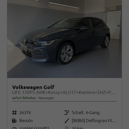
Volkswagen Golf
LIFE 150PS AHK+Kessy+ALU17+Kamera+SHZ+Parklenk+Alarm
sofort lieferbar
Neuwagen
Fahrzeugnr.
Getriebe
26376
Schalt. 6-Gang
Kraftstoff
Außenfarbe
Benzin
[B0B0] Delfingrau Metallic
Leistung
Kilometerstand
110 kW (150 PS)
20 km