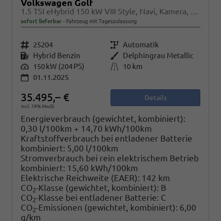
Volkswagen Golf
1.5 TSI eHybrid 150 kW VIII Style, Navi, Kamera, Side, LED-Plus
sofort lieferbar
Fahrzeug mit Tageszulassung
Fahrzeugnr.
25204
Getriebe
Automatik
Kraftstoff
Hybrid Benzin
Außenfarbe
Delphingrau Metallic
Leistung
150 kW (204 PS)
Kilometerstand
10 km
01.11.2025
35.495,– €
Details
incl. 19% MwSt.
Energieverbrauch (gewichtet, kombiniert):
0,30 l/100km + 14,70 kWh/100km
Kraftstoffverbrauch bei entladener Batterie
kombiniert:
5,00 l/100km
Stromverbrauch bei rein elektrischem Betrieb
kombiniert:
15,60 kWh/100km
Elektrische Reichweite (EAER):
142 km
CO
-Klasse (gewichtet, kombiniert):
B
2
CO
-Klasse bei entladener Batterie:
C
2
CO
-Emissionen (gewichtet, kombiniert):
6,00
2
g/km