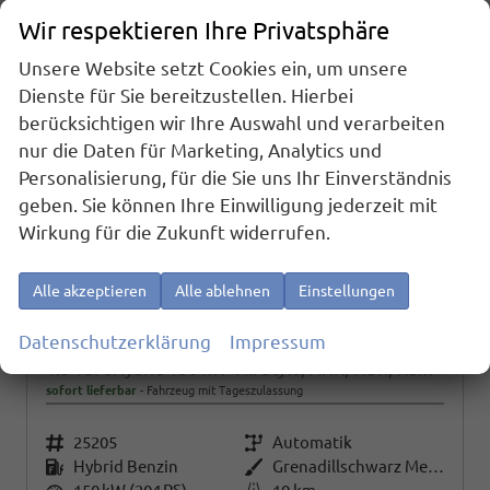
Wir respektieren Ihre Privatsphäre
Unsere Website setzt Cookies ein, um unsere
Dienste für Sie bereitzustellen. Hierbei
berücksichtigen wir Ihre Auswahl und verarbeiten
nur die Daten für Marketing, Analytics und
Personalisierung, für die Sie uns Ihr Einverständnis
geben. Sie können Ihre Einwilligung jederzeit mit
Wirkung für die Zukunft widerrufen.
Alle akzeptieren
Alle ablehnen
Einstellungen
Datenschutzerklärung
Impressum
Volkswagen Golf
1.5 TSI eHybrid 150 kW VIII Style, AHK, Navi, Kamera, Side, LED-Plus
sofort lieferbar
Fahrzeug mit Tageszulassung
Fahrzeugnr.
25205
Getriebe
Automatik
Kraftstoff
Hybrid Benzin
Außenfarbe
Grenadillschwarz Metallic