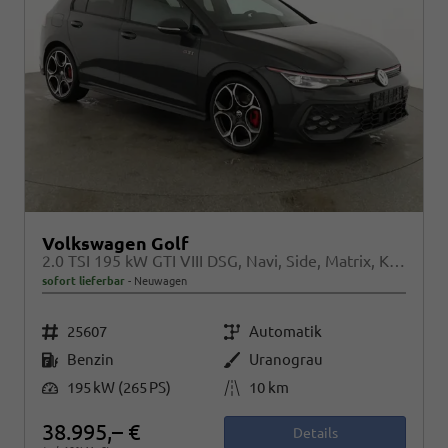
Volkswagen Golf
2.0 TSI 195 kW GTI VIII DSG, Navi, Side, Matrix, Kamera, Winter, 19-Zoll
sofort lieferbar
Neuwagen
Fahrzeugnr.
Getriebe
25607
Automatik
Kraftstoff
Außenfarbe
Benzin
Uranograu
Leistung
Kilometerstand
195 kW (265 PS)
10 km
38.995,– €
Details