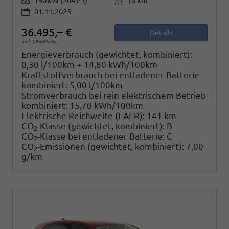
Leistung
150 kW (204 PS)
Kilometerstand
10 km
01.11.2025
36.495,– €
Details
incl. 19% MwSt.
Energieverbrauch (gewichtet, kombiniert):
0,30 l/100km + 14,80 kWh/100km
Kraftstoffverbrauch bei entladener Batterie
kombiniert:
5,00 l/100km
Stromverbrauch bei rein elektrischem Betrieb
kombiniert:
15,70 kWh/100km
Elektrische Reichweite (EAER):
141 km
CO
-Klasse (gewichtet, kombiniert):
B
2
CO
-Klasse bei entladener Batterie:
C
2
CO
-Emissionen (gewichtet, kombiniert):
7,00
2
g/km