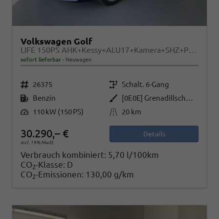
Volkswagen Golf
LIFE 150PS AHK+Kessy+ALU17+Kamera+SHZ+Parklenk+Alarm
sofort lieferbar
Neuwagen
Fahrzeugnr.
Getriebe
26375
Schalt. 6-Gang
Kraftstoff
Außenfarbe
Benzin
[0E0E] Grenadillschwarz Metallic
Leistung
Kilometerstand
110 kW (150 PS)
20 km
30.290,– €
Details
incl. 19% MwSt.
Verbrauch kombiniert:
5,70 l/100km
CO
-Klasse:
D
2
CO
-Emissionen:
130,00 g/km
2