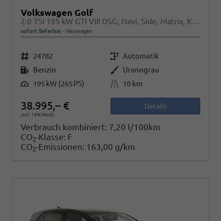
Volkswagen Golf
2.0 TSI 195 kW GTI VIII DSG, Navi, Side, Matrix, Kamera, Winter, 19-Zoll
sofort lieferbar
Neuwagen
Fahrzeugnr.
Getriebe
24782
Automatik
Kraftstoff
Außenfarbe
Benzin
Uranograu
Leistung
Kilometerstand
195 kW (265 PS)
10 km
38.995,– €
Details
incl. 19% MwSt.
Verbrauch kombiniert:
7,20 l/100km
CO
-Klasse:
F
2
CO
-Emissionen:
163,00 g/km
2