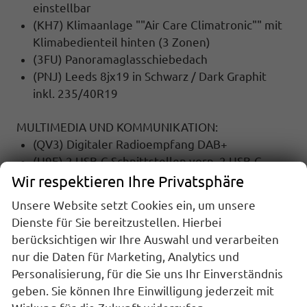
einstellbar
(KH7) Klimaanlage ""Air Care Climatronic"" mit
Klimabedienteil hinten (3 Zonen)
(3FU) Panoramaglasschiebedach
(PNJ) Leeds 8jx19 in Schwarz / Dark Graphit
inkl. 235/40R19
MULTIMEDIA UND KOMMUNIKATION:
(QV3) Digitaler Radioempfang DAB+
(U9E) 2 USB-C-Schnittstellen vorn, 2 USB-C-
Ladebuchsen an der Mittelkonsole hinten,
Wir respektieren Ihre Privatsphäre
Ladeleistung bis zu 45 W
Unsere Website setzt Cookies ein, um unsere
(9WJ) App-Connect Wireless für Apple CarPlay
Dienste für Sie bereitzustellen. Hierbei
und Android Auto
berücksichtigen wir Ihre Auswahl und verarbeiten
(8RM) 8 Lautsprecher
nur die Daten für Marketing, Analytics und
Personalisierung, für die Sie uns Ihr Einverständnis
SICHERHEIT:
geben. Sie können Ihre Einwilligung jederzeit mit
(UG1) Berganfahrassistent