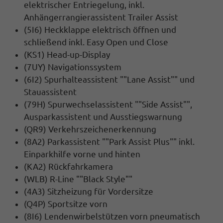
elektrischer Entriegelung, inkl.
Anhängerrangierassistent Trailer Assist
(5I6) Heckklappe elektrisch öffnen und
schließend inkl. Easy Open und Close
(KS1) Head-up-Display
(7UY) Navigationssystem
(6I2) Spurhalteassistent ""Lane Assist"" und
Stauassistent
(79H) Spurwechselassistent ""Side Assist"",
Ausparkassistent und Ausstiegswarnung
(QR9) Verkehrszeichenerkennung
(8A2) Parkassistent ""Park Assist Plus"" inkl.
Einparkhilfe vorne und hinten
(KA2) Rückfahrkamera
(WLB) R-Line ""Black Style""
(4A3) Sitzheizung für Vordersitze
(Q4P) Sportsitze vorn
(8I6) Lendenwirbelstützen vorn pneumatisch