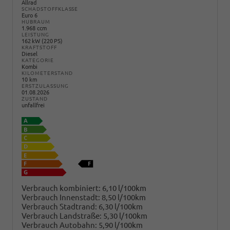
Allrad
SCHADSTOFFKLASSE
Euro 6
HUBRAUM
1.968 ccm
LEISTUNG
162 kW (220 PS)
KRAFTSTOFF
Diesel
KATEGORIE
Kombi
KILOMETERSTAND
10 km
ERSTZULASSUNG
01.08.2026
ZUSTAND
unfallfrei
Verbrauch kombiniert:
6,10 l/100km
Verbrauch Innenstadt:
8,50 l/100km
Verbrauch Stadtrand:
6,30 l/100km
Verbrauch Landstraße:
5,30 l/100km
Verbrauch Autobahn:
5,90 l/100km