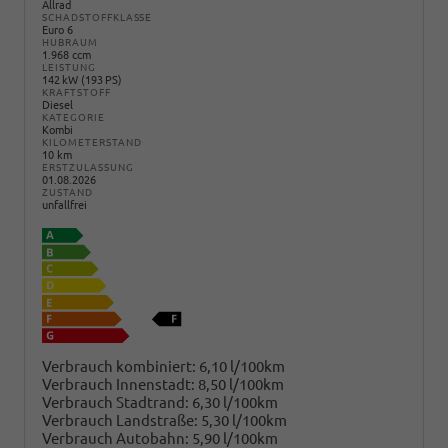
Allrad
SCHADSTOFFKLASSE
Euro 6
HUBRAUM
1.968 ccm
LEISTUNG
142 kW (193 PS)
KRAFTSTOFF
Diesel
KATEGORIE
Kombi
KILOMETERSTAND
10 km
ERSTZULASSUNG
01.08.2026
ZUSTAND
unfallfrei
Verbrauch kombiniert:
6,10 l/100km
Verbrauch Innenstadt:
8,50 l/100km
Verbrauch Stadtrand:
6,30 l/100km
Verbrauch Landstraße:
5,30 l/100km
Verbrauch Autobahn:
5,90 l/100km