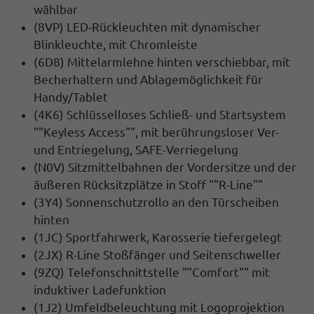
wählbar
(8VP) LED-Rückleuchten mit dynamischer
Blinkleuchte, mit Chromleiste
(6D8) Mittelarmlehne hinten verschiebbar, mit
Becherhaltern und Ablagemöglichkeit für
Handy/Tablet
(4K6) Schlüsselloses Schließ- und Startsystem
""Keyless Access"", mit berührungsloser Ver-
und Entriegelung, SAFE-Verriegelung
(N0V) Sitzmittelbahnen der Vordersitze und der
äußeren Rücksitzplätze in Stoff ""R-Line""
(3Y4) Sonnenschutzrollo an den Türscheiben
hinten
(1JC) Sportfahrwerk, Karosserie tiefergelegt
(2JX) R-Line Stoßfänger und Seitenschweller
(9ZQ) Telefonschnittstelle ""Comfort"" mit
induktiver Ladefunktion
(1J2) Umfeldbeleuchtung mit Logoprojektion