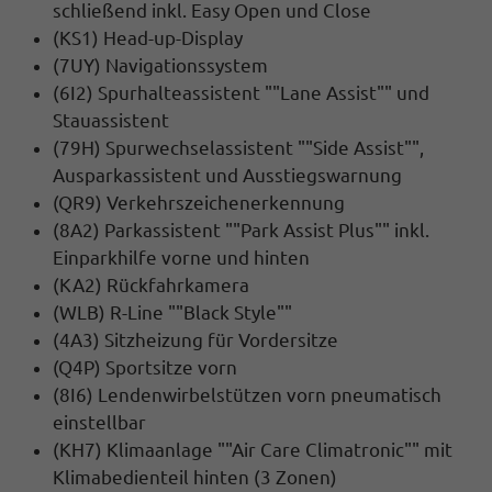
schließend inkl. Easy Open und Close
(KS1) Head-up-Display
(7UY) Navigationssystem
(6I2) Spurhalteassistent ""Lane Assist"" und
Stauassistent
(79H) Spurwechselassistent ""Side Assist"",
Ausparkassistent und Ausstiegswarnung
(QR9) Verkehrszeichenerkennung
(8A2) Parkassistent ""Park Assist Plus"" inkl.
Einparkhilfe vorne und hinten
(KA2) Rückfahrkamera
(WLB) R-Line ""Black Style""
(4A3) Sitzheizung für Vordersitze
(Q4P) Sportsitze vorn
(8I6) Lendenwirbelstützen vorn pneumatisch
einstellbar
(KH7) Klimaanlage ""Air Care Climatronic"" mit
Klimabedienteil hinten (3 Zonen)