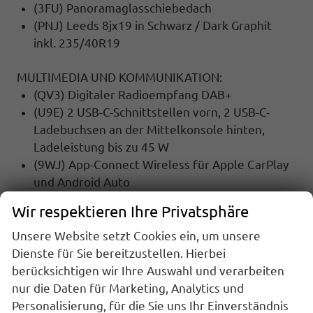
(3FU) Panoramaglasschiebedach
(PNJ) Leeds 8jx19 in Schwarz / Dark Graphit
inkl. 235/40R19
MULTIMEDIA UND KOMMUNIKATION:
(QV3) Digitaler Radioempfang DAB+
(U9E) 2 USB-C-Schnittstellen vorn, 2 USB-C-
Ladebuchsen an der Mittelkonsole hinten,
Ladeleistung bis zu 45 W
(9WJ) App-Connect Wireless für Apple CarPlay
und Android Auto
(8RM) 8 Lautsprecher
Wir respektieren Ihre Privatsphäre
SICHERHEIT:
Unsere Website setzt Cookies ein, um unsere
(UG1) Berganfahrassistent
Dienste für Sie bereitzustellen. Hierbei
(EM2) Ablenkungs- und Müdigkeitserkennung
berücksichtigen wir Ihre Auswahl und verarbeiten
(2H5) Fahrprofilauswahl
nur die Daten für Marketing, Analytics und
(7AL) Diebstahlwarnanlage mit
Personalisierung, für die Sie uns Ihr Einverständnis