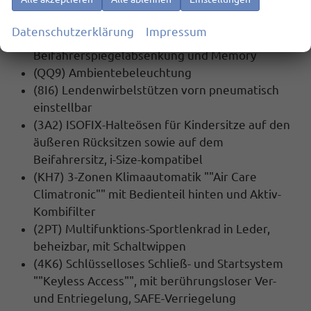
(9Z3) 230 Volt Steckdose im Gepäckraum
(6XT) Außenspiegel elektrisch anklapp- und
Datenschutzerklärung
Impressum
beheizbar, auf Fahrerseite abblendend,
Beifahrerspiegelabsenkung und Memory
(QQ9) Ambientebeleuchtung
(8I6) Lendenwirbelstützen vorn pneumatisch
einstellbar
(3A2) ISOFIX-Halteösen für Kindersitze auf den
äußeren Rücksitzen sowie auf dem
Beifahrersitz, i-Size-kompatibel
(KH7) 3-Zonen Klimaautomatik ""Air Care
Climatronic"" mit Bedienteil hinten und Aktiv-
Kombifilter
(2PT) Multifunktions-Sportlenkrad in Leder,
beheizbar, mit Schaltwippen
(4K6) Schlüsselloses Schließ- und Startsystem
""Keyless Access"", mit berührungsloser Ver-
und Entriegelung, SAFE-Verriegelung