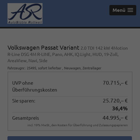
Menü
Volkswagen Passat Variant
2.0 TDI 142 kW 4Motion
R-Line DSG 4M R-LINE, Pano, AHK, IQ.Light, HUD, 19-Zoll,
AreaView, Navi, Side
Fahrzeugnr.
:
25495
,
sofort lieferbar
,
Neuwagen
, Zentrallager
70.715,– €
UVP ohne
Überführungskosten
25.720,– €
Sie sparen:
36,4%
44.995,– €
Gesamtpreis
incl. 19% MwSt., den Kosten für Überführung und Zulassungspapieren