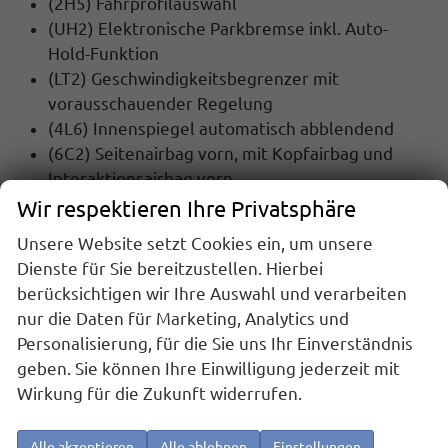
(2H5) Fahrprofilauswahl
(UH2) Elektronische Parkbremse inkl. Auto-
Hold-Funktion
(LT2) Geschwindigkeitsbegrenzer mit
vorausschauender Regelung
(4L6) Innenspiegel automatisch abblendend
(6C2) Seitenairbag vorn, mit Kopfairbag und
Interaktionsairbag vorn
(8J5) Notbremsassistent ""Front Assist"" mit
Wir respektieren Ihre Privatsphäre
Fußgänger- und Radfahrererkennung
Unsere Website setzt Cookies ein, um unsere
(NZ4) Notruf Service
Dienste für Sie bereitzustellen. Hierbei
(8N6) Regensensor
berücksichtigen wir Ihre Auswahl und verarbeiten
(8A5) Parkassistent ""Park Assist Pro"", inkl.
nur die Daten für Marketing, Analytics und
Einparkhilfe
Personalisierung, für die Sie uns Ihr Einverständnis
(7L6) Start-Stopp Automatik
geben. Sie können Ihre Einwilligung jederzeit mit
Wirkung für die Zukunft widerrufen.
INNENAUSSTATTUNG UND KOMFORT:
(3T2) 3 Kopfstützen hinten
Alle akzeptieren
Alle ablehnen
Einstellungen