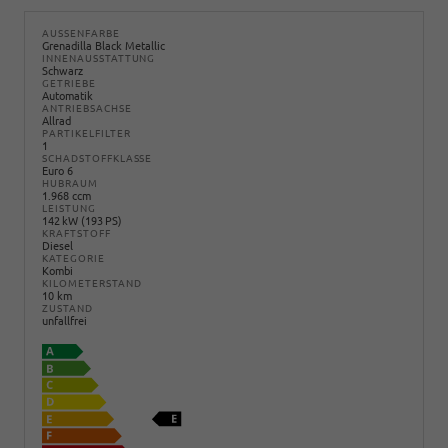
AUSSENFARBE
Grenadilla Black Metallic
INNENAUSSTATTUNG
Schwarz
GETRIEBE
Automatik
ANTRIEBSACHSE
Allrad
PARTIKELFILTER
1
SCHADSTOFFKLASSE
Euro 6
HUBRAUM
1.968 ccm
LEISTUNG
142 kW (193 PS)
KRAFTSTOFF
Diesel
KATEGORIE
Kombi
KILOMETERSTAND
10 km
ZUSTAND
unfallfrei