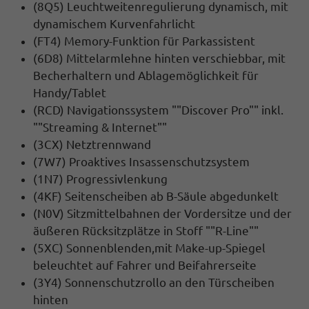
(8Q5) Leuchtweitenregulierung dynamisch, mit
dynamischem Kurvenfahrlicht
(FT4) Memory-Funktion für Parkassistent
(6D8) Mittelarmlehne hinten verschiebbar, mit
Becherhaltern und Ablagemöglichkeit für
Handy/Tablet
(RCD) Navigationssystem ""Discover Pro"" inkl.
""Streaming & Internet""
(3CX) Netztrennwand
(7W7) Proaktives Insassenschutzsystem
(1N7) Progressivlenkung
(4KF) Seitenscheiben ab B-Säule abgedunkelt
(N0V) Sitzmittelbahnen der Vordersitze und der
äußeren Rücksitzplätze in Stoff ""R-Line""
(5XC) Sonnenblenden,mit Make-up-Spiegel
beleuchtet auf Fahrer und Beifahrerseite
(3Y4) Sonnenschutzrollo an den Türscheiben
hinten