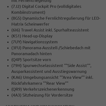
mit Fernentriegelung
(7J2) Digital Cockpit Pro (volldigitales
Kombiinstrument)
(8G5) Dynamische Fernlichtregulierung für LED-
Matrix-Scheinwerfer
(6I6) Travel Assist inkl. Spurhalteassistent
(KS1) Head-up-Display
(7UY) Navigationssystem
(3FU) Panorama-Ausstell-/Schiebedach mit
Panoramadach hinten
(Q4P) Sportsitze vorn
(79H) Spurwechselassistent ""Side Assist"",
Ausparkassistent und Ausstiegswarnung
(KA6) Umgebungsansicht ""Area View"" inkl.
Rückfahrkamera ""Rear View""
(QR9) Verkehrszeichenerkennung
(4A3) Sitzheizung für Vordersitze