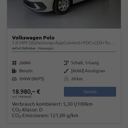
Volkswagen Polo
1.0 MPI Sitzheizung+AppConnect+PDC+LED+Touch+Lichtsensor+MultiLenkrad
sofort lieferbar
Neuwagen
Fahrzeugnr.
Getriebe
26066
Schalt. 5-Gang
Kraftstoff
Außenfarbe
Benzin
[6U6U] Ascotgrau
Leistung
Kilometerstand
59 kW (80 PS)
20 km
18.980,– €
Details
incl. 19% MwSt.
Verbrauch kombiniert:
5,30 l/100km
CO
-Klasse:
D
2
CO
-Emissionen:
121,00 g/km
2