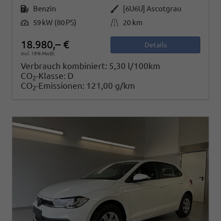
Kraftstoff
Außenfarbe
Benzin
[6U6U] Ascotgrau
Leistung
Kilometerstand
59 kW (80 PS)
20 km
18.980,– €
Details
incl. 19% MwSt.
Verbrauch kombiniert:
5,30 l/100km
CO
-Klasse:
D
2
CO
-Emissionen:
121,00 g/km
2