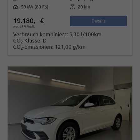
Leistung
Kilometerstand
59 kW (80 PS)
20 km
19.180,– €
Details
incl. 19% MwSt.
Verbrauch kombiniert:
5,30 l/100km
CO
-Klasse:
D
2
CO
-Emissionen:
121,00 g/km
2