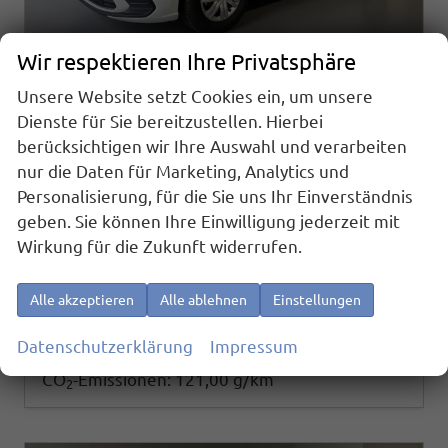
Wir respektieren Ihre Privatsphäre
Unsere Website setzt Cookies ein, um unsere
Volkswagen Polo
Dienste für Sie bereitzustellen. Hierbei
1.0 MPI Sitzheizung+AppConnect+PDC+LED+Touch+Lichtsensor+MultiLenkrad
berücksichtigen wir Ihre Auswahl und verarbeiten
sofort lieferbar
Neuwagen
nur die Daten für Marketing, Analytics und
Fahrzeugnr.
Getriebe
Personalisierung, für die Sie uns Ihr Einverständnis
25703
Schalt. 5-Gang
geben. Sie können Ihre Einwilligung jederzeit mit
Kraftstoff
Außenfarbe
Benzin
[0Q0Q] Pure White
Wirkung für die Zukunft widerrufen.
Leistung
Kilometerstand
59 kW (80 PS)
20 km
19.180,– €
Details
Alle akzeptieren
Alle ablehnen
Einstellungen
incl. 19% MwSt.
Verbrauch kombiniert:
5,30 l/100km
Datenschutzerklärung
Impressum
CO
-Klasse:
D
2
CO
-Emissionen:
121,00 g/km
2