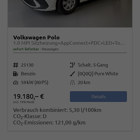
Volkswagen Polo
1.0 MPI Sitzheizung+AppConnect+PDC+LED+Touch+Lichtsensor+MultiLenkrad
sofort lieferbar
Neuwagen
Fahrzeugnr.
Getriebe
25130
Schalt. 5-Gang
Kraftstoff
Außenfarbe
Benzin
[0Q0Q] Pure White
Leistung
Kilometerstand
59 kW (80 PS)
20 km
19.180,– €
Details
incl. 19% MwSt.
Verbrauch kombiniert:
5,30 l/100km
CO
-Klasse:
D
2
CO
-Emissionen:
121,00 g/km
2