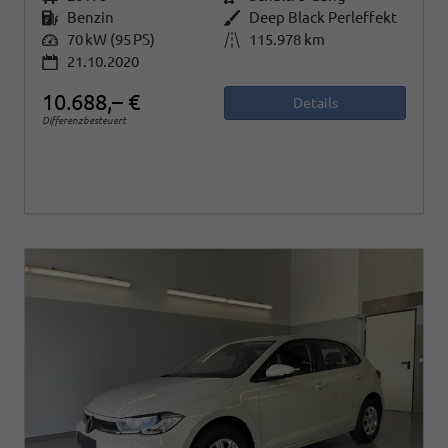
Kraftstoff
Benzin
Außenfarbe
Deep Black Perleffekt
Leistung
70 kW (95 PS)
Kilometerstand
115.978 km
21.10.2020
10.688,– €
Details
Differenzbesteuert