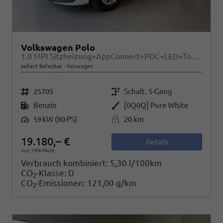
Volkswagen Polo
1.0 MPI Sitzheizung+AppConnect+PDC+LED+Touch+Lichtsensor+MultiLenkrad
sofort lieferbar
Neuwagen
Fahrzeugnr.
Getriebe
25705
Schalt. 5-Gang
Kraftstoff
Außenfarbe
Benzin
[0Q0Q] Pure White
Leistung
Kilometerstand
59 kW (80 PS)
20 km
19.180,– €
Details
incl. 19% MwSt.
Verbrauch kombiniert:
5,30 l/100km
CO
-Klasse:
D
2
CO
-Emissionen:
121,00 g/km
2