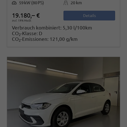
Leistung
Kilometerstand
59 kW (80 PS)
20 km
19.180,– €
Details
incl. 19% MwSt.
Verbrauch kombiniert:
5,30 l/100km
CO
-Klasse:
D
2
CO
-Emissionen:
121,00 g/km
2