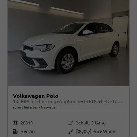
Volkswagen Polo
1.0 MPI Sitzheizung+AppConnect+PDC+LED+Touch+Lichtsensor+MultiLenkrad
sofort lieferbar
Neuwagen
Fahrzeugnr.
Getriebe
26319
Schalt. 5-Gang
Kraftstoff
Außenfarbe
Benzin
[0Q0Q] Pure White