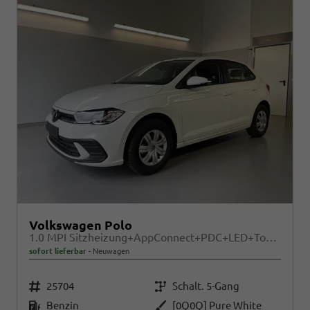
Volkswagen Polo
1.0 MPI Sitzheizung+AppConnect+PDC+LED+Touch+Lichtsensor+MultiLenkrad
sofort lieferbar
Neuwagen
Fahrzeugnr.
Getriebe
25704
Schalt. 5-Gang
Kraftstoff
Außenfarbe
Benzin
[0Q0Q] Pure White