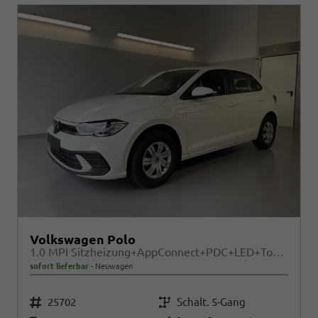
Volkswagen Polo
1.0 MPI Sitzheizung+AppConnect+PDC+LED+Touch+Lichtsensor+MultiLenkrad
sofort lieferbar
Neuwagen
Fahrzeugnr.
Getriebe
25702
Schalt. 5-Gang