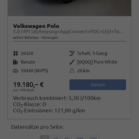
Volkswagen Polo
1.0 MPI Sitzheizung+AppConnect+PDC+LED+Touch+Lichtsensor+MultiLenkrad
sofort lieferbar
Neuwagen
Fahrzeugnr.
Getriebe
26320
Schalt. 5-Gang
Kraftstoff
Außenfarbe
Benzin
[0Q0Q] Pure White
Leistung
Kilometerstand
59 kW (80 PS)
20 km
19.180,– €
Details
incl. 19% MwSt.
Verbrauch kombiniert:
5,30 l/100km
CO
-Klasse:
D
2
CO
-Emissionen:
121,00 g/km
2
Datensätze pro Seite:
10
20
50
100
250