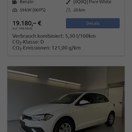
Kraftstoff
Außenfarbe
Benzin
[0Q0Q] Pure White
Leistung
Kilometerstand
59 kW (80 PS)
20 km
19.180,– €
Details
incl. 19% MwSt.
Verbrauch kombiniert:
5,30 l/100km
CO
-Klasse:
D
2
CO
-Emissionen:
121,00 g/km
2