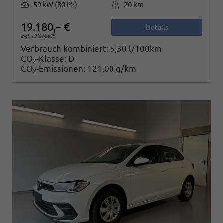
Leistung
Kilometerstand
59 kW (80 PS)
20 km
19.180,– €
Details
incl. 19% MwSt.
Verbrauch kombiniert:
5,30 l/100km
CO
-Klasse:
D
2
CO
-Emissionen:
121,00 g/km
2