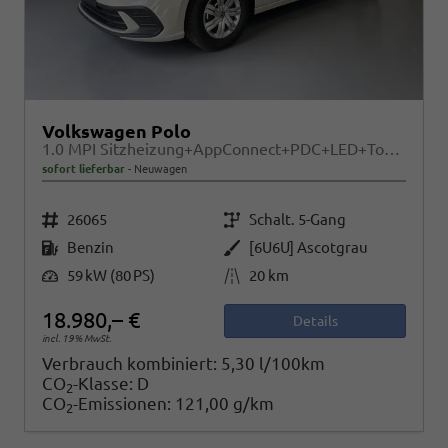
Volkswagen Polo
1.0 MPI Sitzheizung+AppConnect+PDC+LED+Touch+Lichtsensor+MultiLenkrad
sofort lieferbar
Neuwagen
Fahrzeugnr.
Getriebe
26065
Schalt. 5-Gang
Kraftstoff
Außenfarbe
Benzin
[6U6U] Ascotgrau
Leistung
Kilometerstand
59 kW (80 PS)
20 km
18.980,– €
Details
incl. 19% MwSt.
Verbrauch kombiniert:
5,30 l/100km
CO
-Klasse:
D
2
CO
-Emissionen:
121,00 g/km
2