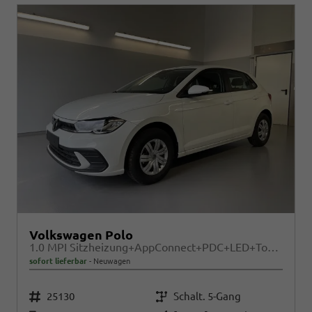
Volkswagen Polo
1.0 MPI Sitzheizung+AppConnect+PDC+LED+Touch+Lichtsensor+MultiLenkrad
sofort lieferbar
Neuwagen
Fahrzeugnr.
Getriebe
25130
Schalt. 5-Gang