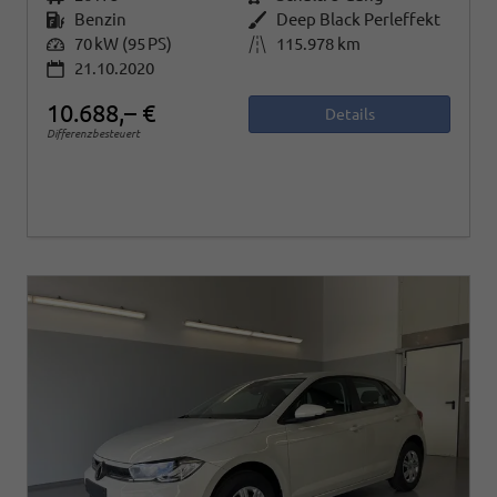
Kraftstoff
Benzin
Außenfarbe
Deep Black Perleffekt
Leistung
70 kW (95 PS)
Kilometerstand
115.978 km
21.10.2020
10.688,– €
Details
Differenzbesteuert