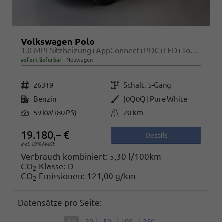
Volkswagen Polo
1.0 MPI Sitzheizung+AppConnect+PDC+LED+Touch+Lichtsensor+MultiLenkrad
sofort lieferbar
Neuwagen
Fahrzeugnr.
Getriebe
26319
Schalt. 5-Gang
Kraftstoff
Außenfarbe
Benzin
[0Q0Q] Pure White
Leistung
Kilometerstand
59 kW (80 PS)
20 km
19.180,– €
Details
incl. 19% MwSt.
Verbrauch kombiniert:
5,30 l/100km
CO
-Klasse:
D
2
CO
-Emissionen:
121,00 g/km
2
Datensätze pro Seite:
10
20
50
100
250