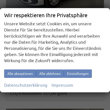
Wir respektieren Ihre Privatsphäre
Unsere Website setzt Cookies ein, um unsere
Volkswagen Polo
Dienste für Sie bereitzustellen. Hierbei
1.0 MPI Sitzheizung+AppConnect+PDC+LED+Touch+Lichtsensor+MultiLenkrad
berücksichtigen wir Ihre Auswahl und verarbeiten
sofort lieferbar
Neuwagen
nur die Daten für Marketing, Analytics und
Fahrzeugnr.
Getriebe
Personalisierung, für die Sie uns Ihr Einverständnis
25702
Schalt. 5-Gang
geben. Sie können Ihre Einwilligung jederzeit mit
Kraftstoff
Außenfarbe
Benzin
[0Q0Q] Pure White
Wirkung für die Zukunft widerrufen.
Leistung
Kilometerstand
59 kW (80 PS)
20 km
19.180,– €
Details
Alle akzeptieren
Alle ablehnen
Einstellungen
incl. 19% MwSt.
Verbrauch kombiniert:
5,30 l/100km
Datenschutzerklärung
Impressum
CO
-Klasse:
D
2
CO
-Emissionen:
121,00 g/km
2