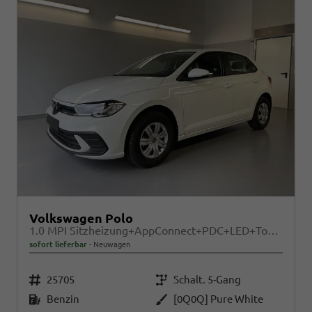
Volkswagen Polo
1.0 MPI Sitzheizung+AppConnect+PDC+LED+Touch+Lichtsensor+MultiLenkrad
sofort lieferbar
Neuwagen
Fahrzeugnr.
Getriebe
25705
Schalt. 5-Gang
Kraftstoff
Außenfarbe
Benzin
[0Q0Q] Pure White