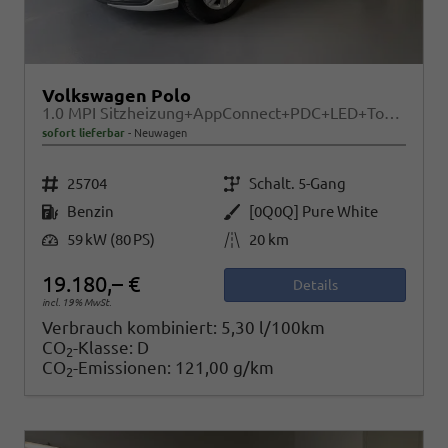
Volkswagen Polo
1.0 MPI Sitzheizung+AppConnect+PDC+LED+Touch+Lichtsensor+MultiLenkrad
sofort lieferbar
Neuwagen
Fahrzeugnr.
Getriebe
25704
Schalt. 5-Gang
Kraftstoff
Außenfarbe
Benzin
[0Q0Q] Pure White
Leistung
Kilometerstand
59 kW (80 PS)
20 km
19.180,– €
Details
incl. 19% MwSt.
Verbrauch kombiniert:
5,30 l/100km
CO
-Klasse:
D
2
CO
-Emissionen:
121,00 g/km
2