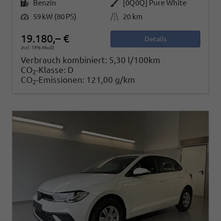
Kraftstoff
Außenfarbe
Benzin
[0Q0Q] Pure White
Leistung
Kilometerstand
59 kW (80 PS)
20 km
19.180,– €
Details
incl. 19% MwSt.
Verbrauch kombiniert:
5,30 l/100km
CO
-Klasse:
D
2
CO
-Emissionen:
121,00 g/km
2