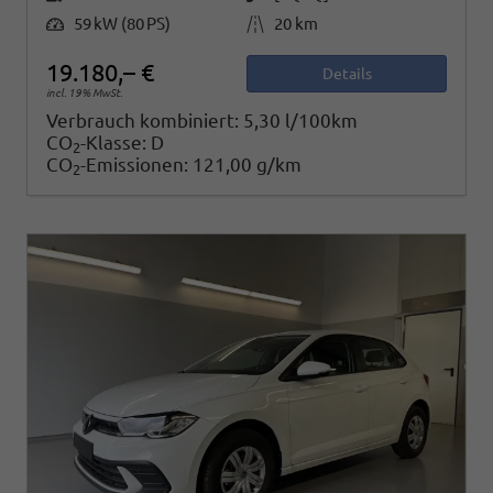
Leistung
Kilometerstand
59 kW (80 PS)
20 km
19.180,– €
Details
incl. 19% MwSt.
Verbrauch kombiniert:
5,30 l/100km
CO
-Klasse:
D
2
CO
-Emissionen:
121,00 g/km
2