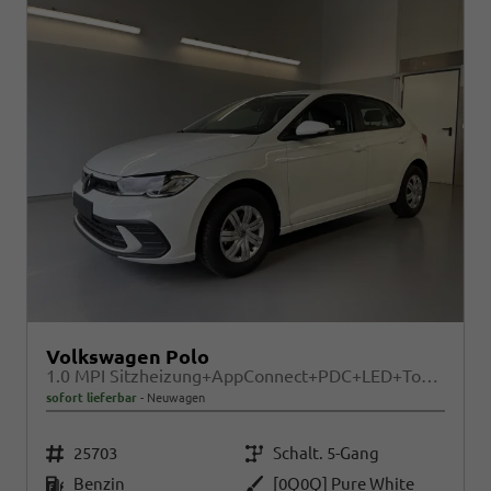
Volkswagen Polo
1.0 MPI Sitzheizung+AppConnect+PDC+LED+Touch+Lichtsensor+MultiLenkrad
sofort lieferbar
Neuwagen
Fahrzeugnr.
Getriebe
25703
Schalt. 5-Gang
Kraftstoff
Außenfarbe
Benzin
[0Q0Q] Pure White