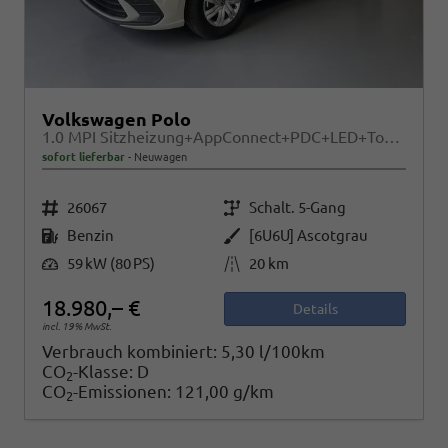
Volkswagen Polo
1.0 MPI Sitzheizung+AppConnect+PDC+LED+Touch+Lichtsensor+MultiLenkrad
sofort lieferbar
Neuwagen
Fahrzeugnr.
Getriebe
26067
Schalt. 5-Gang
Kraftstoff
Außenfarbe
Benzin
[6U6U] Ascotgrau
Leistung
Kilometerstand
59 kW (80 PS)
20 km
18.980,– €
Details
incl. 19% MwSt.
Verbrauch kombiniert:
5,30 l/100km
CO
-Klasse:
D
2
CO
-Emissionen:
121,00 g/km
2