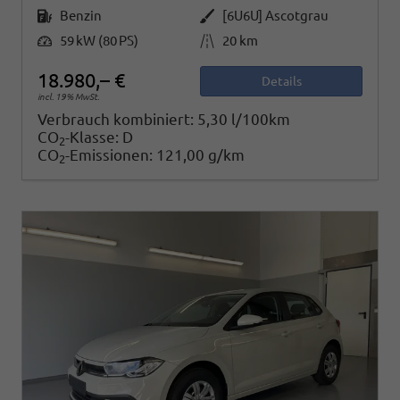
Kraftstoff
Außenfarbe
Benzin
[6U6U] Ascotgrau
Leistung
Kilometerstand
59 kW (80 PS)
20 km
18.980,– €
Details
incl. 19% MwSt.
Verbrauch kombiniert:
5,30 l/100km
CO
-Klasse:
D
2
CO
-Emissionen:
121,00 g/km
2