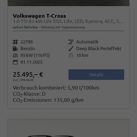
Volkswagen T-Cross
1.0 TSI 85 kW Life DSG Life, LED, Kamera, ACC, Side, Winter, 17-Zoll, 3-J. Garantie
sofort lieferbar
Fahrzeug mit Tageszulassung
Fahrzeugnr.
22798
Getriebe
Automatik
Kraftstoff
Benzin
Außenfarbe
Deep Black Perleffekt
Leistung
85 kW (116 PS)
Kilometerstand
10 km
01.11.2025
25.495,– €
Details
incl. 19% MwSt.
Verbrauch kombiniert:
5,90 l/100km
CO
-Klasse:
D
2
CO
-Emissionen:
135,00 g/km
2