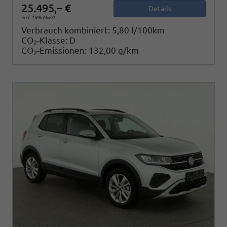
25.495,– €
Details
incl. 19% MwSt.
Verbrauch kombiniert:
5,80 l/100km
CO
-Klasse:
D
2
CO
-Emissionen:
132,00 g/km
2