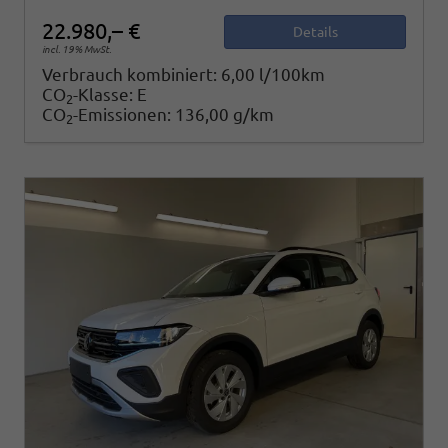
22.980,– €
Details
incl. 19% MwSt.
Verbrauch kombiniert:
6,00 l/100km
CO
-Klasse:
E
2
CO
-Emissionen:
136,00 g/km
2