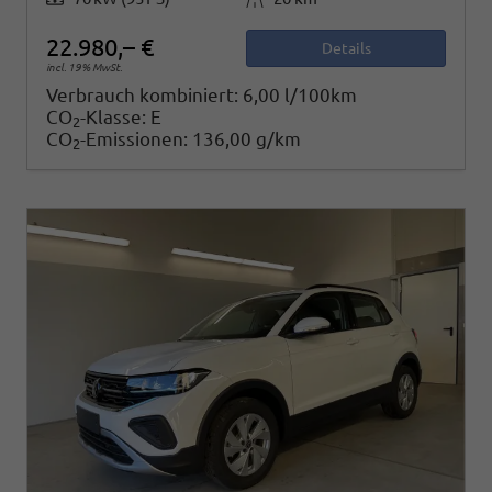
22.980,– €
Details
incl. 19% MwSt.
Verbrauch kombiniert:
6,00 l/100km
CO
-Klasse:
E
2
CO
-Emissionen:
136,00 g/km
2