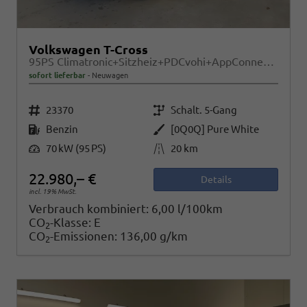
Volkswagen T-Cross
95PS Climatronic+Sitzheiz+PDCvohi+AppConnect+Side+TravelAssist+ACC
sofort lieferbar
Neuwagen
Fahrzeugnr.
Getriebe
23370
Schalt. 5-Gang
Kraftstoff
Außenfarbe
Benzin
[0Q0Q] Pure White
Leistung
Kilometerstand
70 kW (95 PS)
20 km
22.980,– €
Details
incl. 19% MwSt.
Verbrauch kombiniert:
6,00 l/100km
CO
-Klasse:
E
2
CO
-Emissionen:
136,00 g/km
2