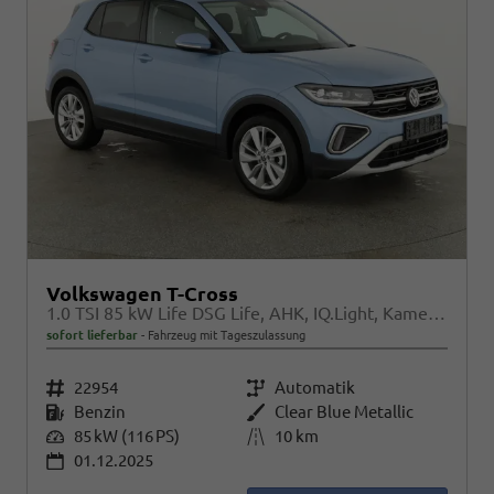
Volkswagen T-Cross
1.0 TSI 85 kW Life DSG Life, AHK, IQ.Light, Kamera, ACC, Side, Winter, 17-Zoll
sofort lieferbar
Fahrzeug mit Tageszulassung
Fahrzeugnr.
22954
Getriebe
Automatik
Kraftstoff
Benzin
Außenfarbe
Clear Blue Metallic
Leistung
85 kW (116 PS)
Kilometerstand
10 km
01.12.2025