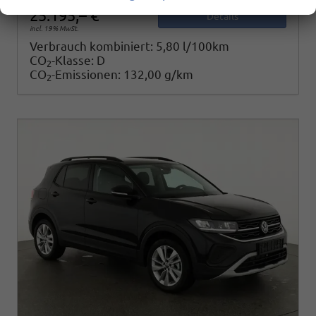
25.195,– €
Details
incl. 19% MwSt.
Verbrauch kombiniert:
5,80 l/100km
CO
-Klasse:
D
2
CO
-Emissionen:
132,00 g/km
2