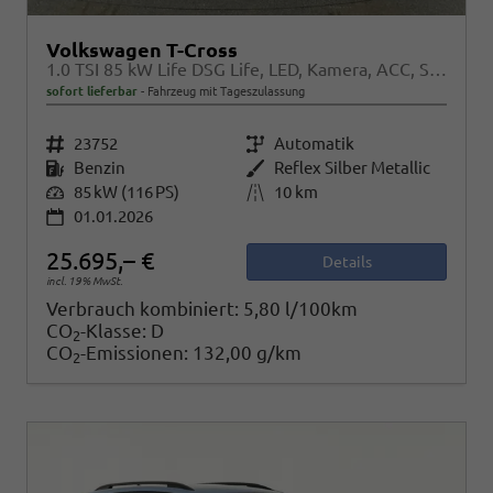
Volkswagen T-Cross
1.0 TSI 85 kW Life DSG Life, LED, Kamera, ACC, Side, Winter, 17-Zoll, 3-J. Garantie
sofort lieferbar
Fahrzeug mit Tageszulassung
Fahrzeugnr.
23752
Getriebe
Automatik
Kraftstoff
Benzin
Außenfarbe
Reflex Silber Metallic
Leistung
85 kW (116 PS)
Kilometerstand
10 km
01.01.2026
25.695,– €
Details
incl. 19% MwSt.
Verbrauch kombiniert:
5,80 l/100km
CO
-Klasse:
D
2
CO
-Emissionen:
132,00 g/km
2