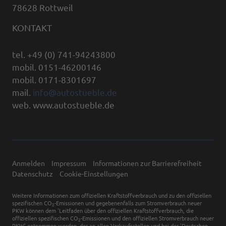
78628 Rottweil
KONTAKT
tel. +49 (0) 741-94243800
mobil. 0151-46200146
mobil. 0171-8301697
mail.
info@autostueble.de
web. www.autostueble.de
Anmelden
Impressum
Informationen zur Barrierefreiheit
Datenschutz
Cookie-Einstellungen
Weitere Informationen zum offiziellen Kraftstoffverbrauch und zu den offiziellen
spezifischen CO
-Emissionen und gegebenenfalls zum Stromverbrauch neuer
2
PKW können dem 'Leitfaden über den offiziellen Kraftstoffverbrauch, die
offiziellen spezifischen CO
-Emissionen und den offiziellen Stromverbrauch neuer
2
PKW' entnommen werden, der an allen Verkaufsstellen und bei der 'Deutschen