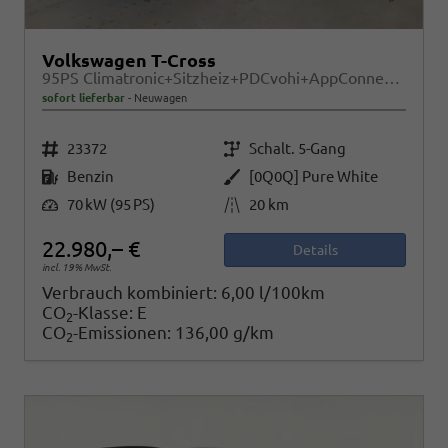
Volkswagen T-Cross
95PS Climatronic+Sitzheiz+PDCvohi+AppConnect+Side+TravelAssist+ACC
sofort lieferbar
Neuwagen
Fahrzeugnr.
Getriebe
23372
Schalt. 5-Gang
Kraftstoff
Außenfarbe
Benzin
[0Q0Q] Pure White
Leistung
Kilometerstand
70 kW (95 PS)
20 km
22.980,– €
Details
incl. 19% MwSt.
Verbrauch kombiniert:
6,00 l/100km
CO
-Klasse:
E
2
CO
-Emissionen:
136,00 g/km
2