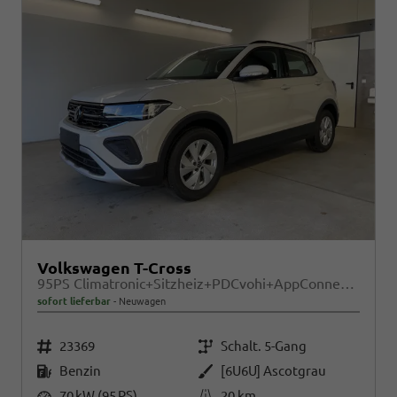
Volkswagen T-Cross
95PS Climatronic+Sitzheiz+PDCvohi+AppConnect+Side+TravelAssist+ACC
sofort lieferbar
Neuwagen
Fahrzeugnr.
Getriebe
23369
Schalt. 5-Gang
Kraftstoff
Außenfarbe
Benzin
[6U6U] Ascotgrau
Leistung
Kilometerstand
70 kW (95 PS)
20 km