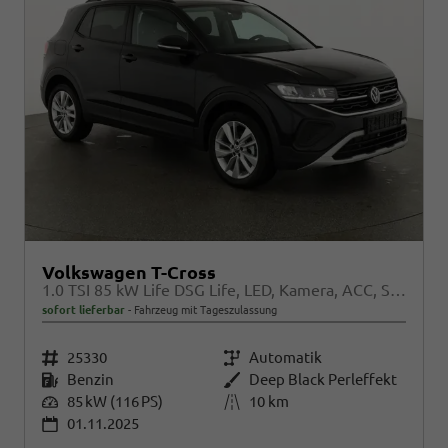
Volkswagen T-Cross
1.0 TSI 85 kW Life DSG Life, LED, Kamera, ACC, Side, Winter, 17-Zoll, 3-J. Garantie
sofort lieferbar
Fahrzeug mit Tageszulassung
Fahrzeugnr.
25330
Getriebe
Automatik
Kraftstoff
Benzin
Außenfarbe
Deep Black Perleffekt
Leistung
85 kW (116 PS)
Kilometerstand
10 km
01.11.2025