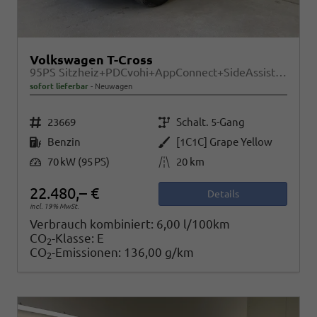
Volkswagen T-Cross
95PS Sitzheiz+PDCvohi+AppConnect+SideAssist+TravelAssist+ACC+Klima
sofort lieferbar
Neuwagen
Fahrzeugnr.
Getriebe
23669
Schalt. 5-Gang
Kraftstoff
Außenfarbe
Benzin
[1C1C] Grape Yellow
Leistung
Kilometerstand
70 kW (95 PS)
20 km
22.480,– €
Details
incl. 19% MwSt.
Verbrauch kombiniert:
6,00 l/100km
CO
-Klasse:
E
2
CO
-Emissionen:
136,00 g/km
2