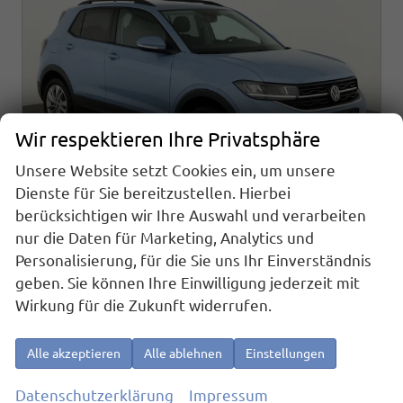
Wir respektieren Ihre Privatsphäre
Unsere Website setzt Cookies ein, um unsere
Dienste für Sie bereitzustellen. Hierbei
berücksichtigen wir Ihre Auswahl und verarbeiten
nur die Daten für Marketing, Analytics und
Volkswagen T-Cross
Personalisierung, für die Sie uns Ihr Einverständnis
1.0 TSI 85 kW Life DSG Life, LED, Kamera, ACC, Side, Winter, 17-Zoll, 3-J. Garantie
geben. Sie können Ihre Einwilligung jederzeit mit
sofort lieferbar
Fahrzeug mit Tageszulassung
Wirkung für die Zukunft widerrufen.
Fahrzeugnr.
23575
Getriebe
Automatik
Kraftstoff
Benzin
Außenfarbe
Clear Blue Metallic
Alle akzeptieren
Alle ablehnen
Einstellungen
Leistung
85 kW (116 PS)
Kilometerstand
10 km
01.12.2025
Datenschutzerklärung
Impressum