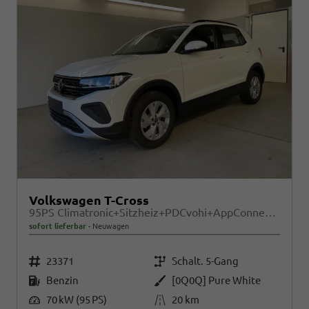
Volkswagen T-Cross
95PS Climatronic+Sitzheiz+PDCvohi+AppConnect+Side+TravelAssist+ACC
sofort lieferbar
Neuwagen
Fahrzeugnr.
Getriebe
23371
Schalt. 5-Gang
Kraftstoff
Außenfarbe
Benzin
[0Q0Q] Pure White
Leistung
Kilometerstand
70 kW (95 PS)
20 km