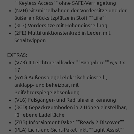
""Keyless Access"" ohne SAFE-Verriegelung
(N2H) Sitzmittelbahnen der Vordersitze und der
äußeren Rücksitzplätze in Stoff ""Life""
(3L3) Vordersitze mit Höheneinstellung
(2FE) Multifunktionslenkrad in Leder, mit
Schaltwippen
EXTRAS:
(V73) 4 Leichtmetallräder ""Bangalore"" 6,5 J x
17
(6YD) Außenspiegel elektrisch einstell-,
anklapp- und beheizbar, mit
Beifahrerspiegelabsenkung
(VL6) Fußgänger- und Radfahrererkennung
(3GD) Gepäckraumboden in 2 Höhen einstellbar,
für ebene Ladefläche
(ZBB) Infotainment-Paket ""Ready 2 Discover""
(PLA) Licht-und-Sicht-Paket inkl. ""Light Assist""