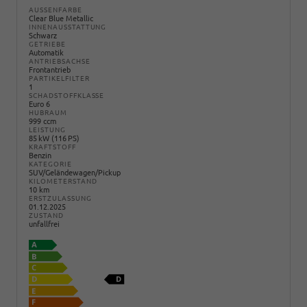
AUSSENFARBE
Clear Blue Metallic
INNENAUSSTATTUNG
Schwarz
GETRIEBE
Automatik
ANTRIEBSACHSE
Frontantrieb
PARTIKELFILTER
1
SCHADSTOFFKLASSE
Euro 6
HUBRAUM
999 ccm
LEISTUNG
85 kW (116 PS)
KRAFTSTOFF
Benzin
KATEGORIE
SUV/Geländewagen/Pickup
KILOMETERSTAND
10 km
ERSTZULASSUNG
01.12.2025
ZUSTAND
unfallfrei