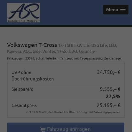
Menü
Volkswagen T-Cross
1.0 TSI 85 kW Life DSG Life, LED,
Kamera, ACC, Side, Winter, 17-Zoll, 3-J. Garantie
Fahrzeugnr.
:
23575
,
sofort lieferbar
,
Fahrzeug mit Tageszulassung
, Zentrallager
34.750,– €
UVP ohne
Überführungskosten
9.555,– €
Sie sparen:
27,5%
25.195,– €
Gesamtpreis
incl. 19% MwSt., den Kosten für Überführung und Zulassungspapieren
Fahrzeug anfragen