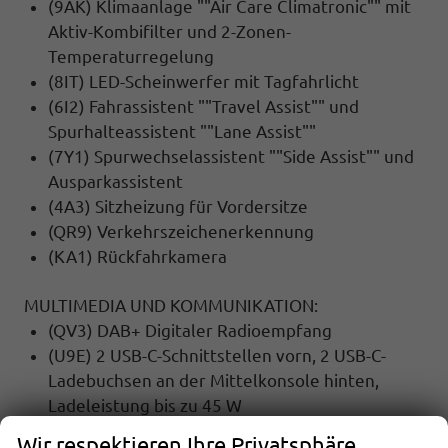
(9AK) Klimaanlage ""Air Care Climatronic"" mit
Aktiv-Kombifilter und 2-Zonen-
Temperaturregelung
(8IT) LED-Scheinwerfer mit Tagfahrlicht
(6I2) Fahrassistent ""Travel Assist"" und
Spurhalteassistent ""Lane Assist""
(7Y1) Spurwechselassistent ""Side Assist"" und
Ausparkassistent
(4A3) Sitzheizung für Vordersitze
(QR9) Verkehrszeichenerkennung
(KA1) Rückfahrkamera
MULTIMEDIA UND KOMMUNIKATION:
(QV3) DAB+ Digitaler Radioempfang
(U9E) 2 USB-C-Schnittstellen vorn, 2 USB-C-
Ladebuchsen an der Mittelkonsole hinten,
Ladeleistung bis zu 45 W
(9WJ) App-Connect Wireless für Apple CarPlay
Wir respektieren Ihre Privatsphäre