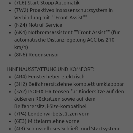
(7L6) Start-Stopp Automatik
(7W2) Proaktives Insassenschutzsystem in
Verbindung mit ""Front Assist""
(NZ4) Notruf Service
(6K4) Notbremsassistent ""Front Assist"" (für
automatische Distanzregelung ACC bis 210
km/h)
(8N6) Regensensor
INNENAUSSTATTUNG UND KOMFORT:
(4R4) Fensterheber elektrisch
(3H2) Beifahrersitzlehne komplett umklappbar
(3A2) ISOFIX-Halteösen für Kindersitze auf den
äußeren Rücksitzen sowie auf dem
Beifahrersitz, i-Size-kompatibel
(7P4) Lendenwirbelstützen vorn
(6E3) Mittelarmlehne vorne
(4I3) Schlüsselloses Schließ- und Startsystem