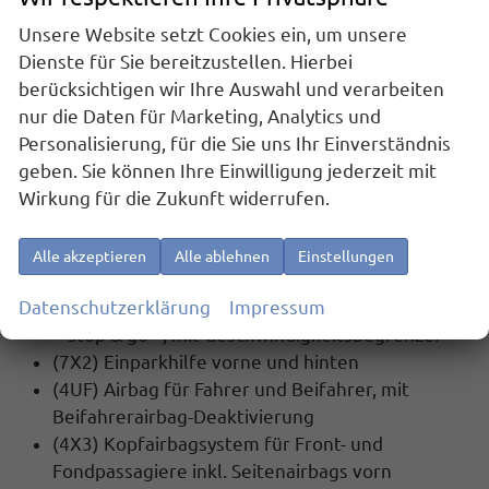
und Android Auto
Unsere Website setzt Cookies ein, um unsere
(9ZV) Telefonschnittstelle mit induktiver
Dienste für Sie bereitzustellen. Hierbei
Ladefunktion
berücksichtigen wir Ihre Auswahl und verarbeiten
nur die Daten für Marketing, Analytics und
SICHERHEIT:
Personalisierung, für die Sie uns Ihr Einverständnis
(1AS) Elektronisches Stabilisierungsprogramm
geben. Sie können Ihre Einwilligung jederzeit mit
mit Gegenlenkunterstützung, ABS, ASR, EDS,
Wirkung für die Zukunft widerrufen.
MSR und Gespannstabilisierung
(4L6) Innenspiegel automatisch abblendend
(UG1) Berganfahrassistent
Alle akzeptieren
Alle ablehnen
Einstellungen
(EM2) Ablenkungs- und Müdigkeitserkennung
Datenschutzerklärung
Impressum
(8T8) Automatische Distanzregelung ACC
""stop & go"", mit Geschwindigkeitsbegrenzer
(7X2) Einparkhilfe vorne und hinten
(4UF) Airbag für Fahrer und Beifahrer, mit
Beifahrerairbag-Deaktivierung
(4X3) Kopfairbagsystem für Front- und
Fondpassagiere inkl. Seitenairbags vorn