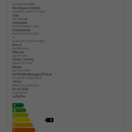
AUSSENFARBE
Rauchgrau Metallic
INNENAUSSTATTUNG
Grau
GETRIEBE
Automatik
ANTRIEBSACHSE
Frontantrieb
PARTIKELFILTER
1
SCHADSTOFFKLASSE
Euro 6
HUBRAUM
999 ccm
LEISTUNG
85 kW (116 PS)
KRAFTSTOFF
Benzin
KATEGORIE
SUV/Geländewagen/Pickup
KILOMETERSTAND
10 km
ERSTZULASSUNG
01.03.2026
ZUSTAND
unfallfrei