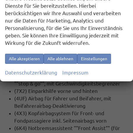
SICHERHEIT:
Dienste für Sie bereitzustellen. Hierbei
(1AS) Elektronisches Stabilisierungsprogramm
berücksichtigen wir Ihre Auswahl und verarbeiten
mit Gegenlenkunterstützung, ABS, ASR, EDS,
nur die Daten für Marketing, Analytics und
MSR und Gespannstabilisierung
Personalisierung, für die Sie uns Ihr Einverständnis
(7L6) Start-Stopp Automatik
geben. Sie können Ihre Einwilligung jederzeit mit
(4L6) Innenspiegel automatisch abblendend
Wirkung für die Zukunft widerrufen.
(UG1) Berganfahrassistent
(7W2) Proaktives Insassenschutzsystem in
Alle akzeptieren
Alle ablehnen
Einstellungen
Verbindung mit ""Front Assist""
(EM2) Ablenkungs- und Müdigkeitserkennung
Datenschutzerklärung
Impressum
(8T8) Automatische Distanzregelung ACC
""stop & go"", mit Geschwindigkeitsbegrenzer
(7X2) Einparkhilfe vorne und hinten
(4UF) Airbag für Fahrer und Beifahrer, mit
Beifahrerairbag-Deaktivierung
(4X3) Kopfairbagsystem für Front- und
Fondpassagiere inkl. Seitenairbags vorn
(6K4) Notbremsassistent ""Front Assist"" (für