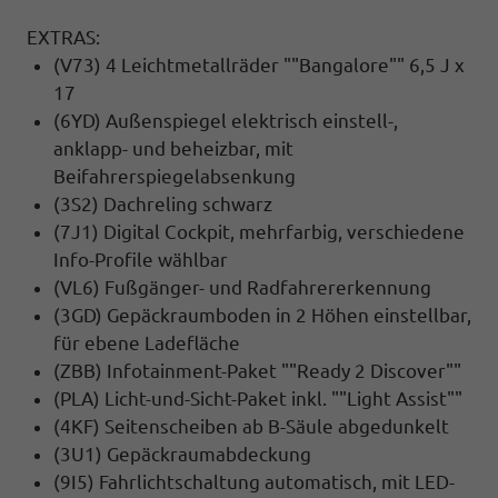
EXTRAS:
(V73) 4 Leichtmetallräder ""Bangalore"" 6,5 J x
17
(6YD) Außenspiegel elektrisch einstell-,
anklapp- und beheizbar, mit
Beifahrerspiegelabsenkung
(3S2) Dachreling schwarz
(7J1) Digital Cockpit, mehrfarbig, verschiedene
Info-Profile wählbar
(VL6) Fußgänger- und Radfahrererkennung
(3GD) Gepäckraumboden in 2 Höhen einstellbar,
für ebene Ladefläche
(ZBB) Infotainment-Paket ""Ready 2 Discover""
(PLA) Licht-und-Sicht-Paket inkl. ""Light Assist""
(4KF) Seitenscheiben ab B-Säule abgedunkelt
(3U1) Gepäckraumabdeckung
(9I5) Fahrlichtschaltung automatisch, mit LED-