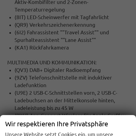
Aktiv-Kombifilter und 2-Zonen-
Temperaturregelung
(8IT) LED-Scheinwerfer mit Tagfahrlicht
(QR9) Verkehrszeichenerkennung
(6I2) Fahrassistent ""Travel Assist"" und
Spurhalteassistent ""Lane Assist""
(KA1) Rückfahrkamera
MULTIMEDIA UND KOMMUNIKATION:
(QV3) DAB+ Digitaler Radioempfang
(9ZV) Telefonschnittstelle mit induktiver
Ladefunktion
(U9E) 2 USB-C-Schnittstellen vorn, 2 USB-C-
Ladebuchsen an der Mittelkonsole hinten,
Ladeleistung bis zu 45 W
(9WJ) App-Connect Wireless für Apple CarPlay
Wir respektieren Ihre Privatsphäre
und Android Auto
Unsere Website setzt Cookies ein, um unsere