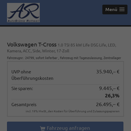
Menü
Volkswagen T-Cross
1.0 TSI 85 kW Life DSG Life, LED,
Kamera, ACC, Side, Winter, 17-Zoll
Fahrzeugnr.
:
24799
,
sofort lieferbar
,
Fahrzeug mit Tageszulassung
, Zentrallager
35.940,– €
UVP ohne
Überführungskosten
9.445,– €
Sie sparen:
26,3%
26.495,– €
Gesamtpreis
incl. 19% MwSt., den Kosten für Überführung und Zulassungspapieren
Fahrzeug anfragen