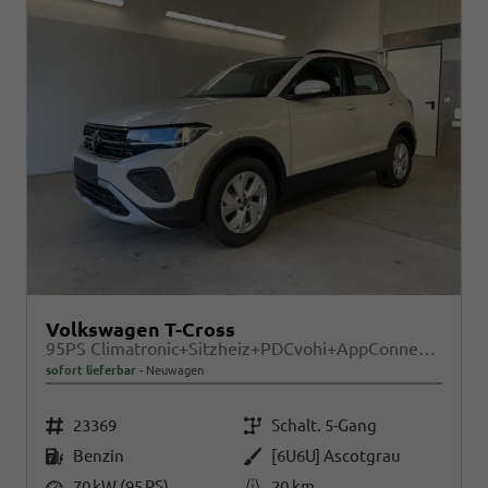
Volkswagen T-Cross
95PS Climatronic+Sitzheiz+PDCvohi+AppConnect+Side+TravelAssist+ACC
sofort lieferbar
Neuwagen
Fahrzeugnr.
Getriebe
23369
Schalt. 5-Gang
Kraftstoff
Außenfarbe
Benzin
[6U6U] Ascotgrau
Leistung
Kilometerstand
70 kW (95 PS)
20 km