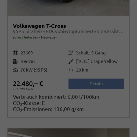
Volkswagen T-Cross
95PS Sitzheiz+PDCvohi+AppConnect+SideAssist+TravelAssist+ACC+Klima
sofort lieferbar
Neuwagen
Fahrzeugnr.
Getriebe
23669
Schalt. 5-Gang
Kraftstoff
Außenfarbe
Benzin
[1C1C] Grape Yellow
Leistung
Kilometerstand
70 kW (95 PS)
20 km
22.480,– €
Details
incl. 19% MwSt.
Verbrauch kombiniert:
6,00 l/100km
CO
-Klasse:
E
2
CO
-Emissionen:
136,00 g/km
2