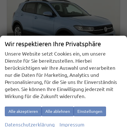
Wir respektieren Ihre Privatsphäre
Unsere Website setzt Cookies ein, um unsere
Dienste für Sie bereitzustellen. Hierbei
berücksichtigen wir Ihre Auswahl und verarbeiten
nur die Daten für Marketing, Analytics und
Volkswagen T-Cross
Personalisierung, für die Sie uns Ihr Einverständnis
1.0 TSI 85 kW Life DSG Life, LED, Kamera, ACC, Side, Winter, 17-Zoll, 3-J. Garantie
geben. Sie können Ihre Einwilligung jederzeit mit
sofort lieferbar
Fahrzeug mit Tageszulassung
Wirkung für die Zukunft widerrufen.
Fahrzeugnr.
23575
Getriebe
Automatik
Kraftstoff
Benzin
Außenfarbe
Clear Blue Metallic
Alle akzeptieren
Alle ablehnen
Einstellungen
Leistung
85 kW (116 PS)
Kilometerstand
10 km
01.12.2025
Datenschutzerklärung
Impressum