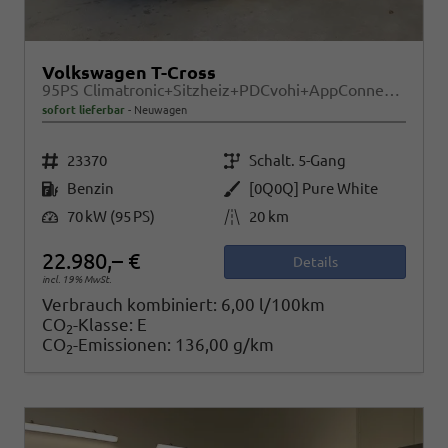
Volkswagen T-Cross
95PS Climatronic+Sitzheiz+PDCvohi+AppConnect+Side+TravelAssist+ACC
sofort lieferbar
Neuwagen
Fahrzeugnr.
Getriebe
23370
Schalt. 5-Gang
Kraftstoff
Außenfarbe
Benzin
[0Q0Q] Pure White
Leistung
Kilometerstand
70 kW (95 PS)
20 km
22.980,– €
Details
incl. 19% MwSt.
Verbrauch kombiniert:
6,00 l/100km
CO
-Klasse:
E
2
CO
-Emissionen:
136,00 g/km
2