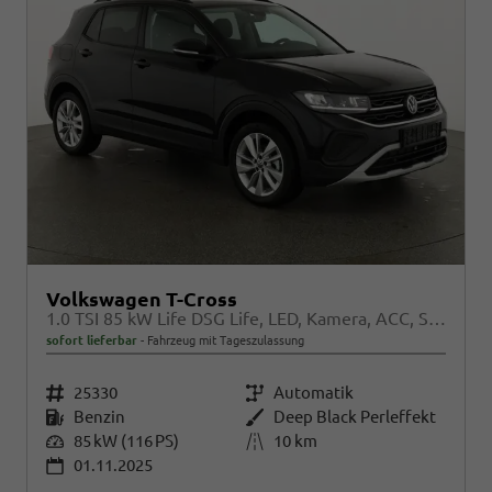
Volkswagen T-Cross
1.0 TSI 85 kW Life DSG Life, LED, Kamera, ACC, Side, Winter, 17-Zoll, 3-J. Garantie
sofort lieferbar
Fahrzeug mit Tageszulassung
Fahrzeugnr.
25330
Getriebe
Automatik
Kraftstoff
Benzin
Außenfarbe
Deep Black Perleffekt
Leistung
85 kW (116 PS)
Kilometerstand
10 km
01.11.2025