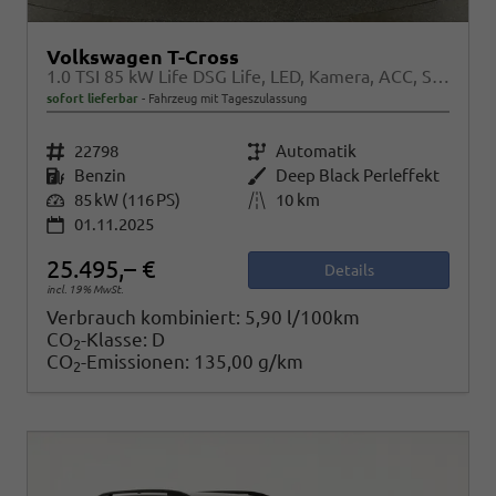
Volkswagen T-Cross
1.0 TSI 85 kW Life DSG Life, LED, Kamera, ACC, Side, Winter, 17-Zoll, 3-J. Garantie
sofort lieferbar
Fahrzeug mit Tageszulassung
Fahrzeugnr.
22798
Getriebe
Automatik
Kraftstoff
Benzin
Außenfarbe
Deep Black Perleffekt
Leistung
85 kW (116 PS)
Kilometerstand
10 km
01.11.2025
25.495,– €
Details
incl. 19% MwSt.
Verbrauch kombiniert:
5,90 l/100km
CO
-Klasse:
D
2
CO
-Emissionen:
135,00 g/km
2