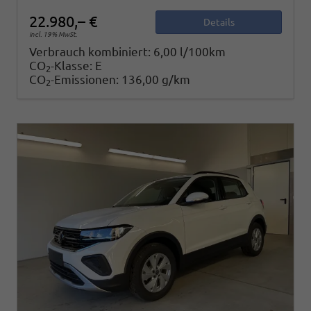
22.980,– €
Details
incl. 19% MwSt.
Verbrauch kombiniert:
6,00 l/100km
CO
-Klasse:
E
2
CO
-Emissionen:
136,00 g/km
2