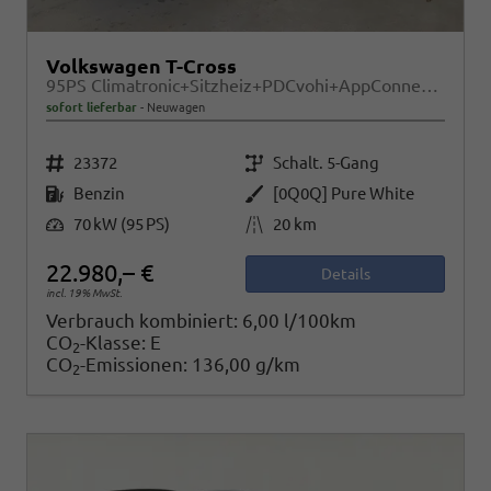
Volkswagen T-Cross
95PS Climatronic+Sitzheiz+PDCvohi+AppConnect+Side+TravelAssist+ACC
sofort lieferbar
Neuwagen
Fahrzeugnr.
Getriebe
23372
Schalt. 5-Gang
Kraftstoff
Außenfarbe
Benzin
[0Q0Q] Pure White
Leistung
Kilometerstand
70 kW (95 PS)
20 km
22.980,– €
Details
incl. 19% MwSt.
Verbrauch kombiniert:
6,00 l/100km
CO
-Klasse:
E
2
CO
-Emissionen:
136,00 g/km
2