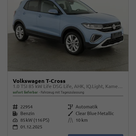
Volkswagen T-Cross
1.0 TSI 85 kW Life DSG Life, AHK, IQ.Light, Kamera, ACC, Side, Winter, 17-Zoll
sofort lieferbar
Fahrzeug mit Tageszulassung
Fahrzeugnr.
22954
Getriebe
Automatik
Kraftstoff
Benzin
Außenfarbe
Clear Blue Metallic
Leistung
85 kW (116 PS)
Kilometerstand
10 km
01.12.2025