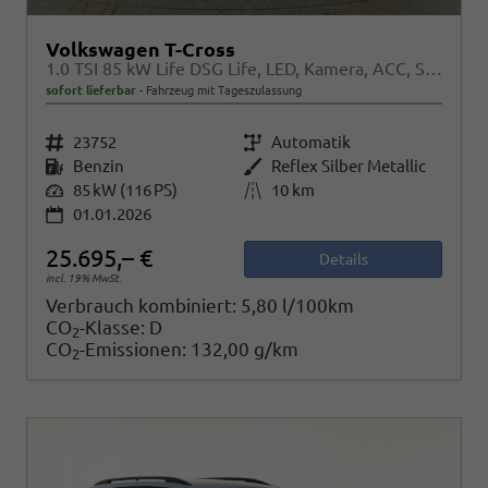
Volkswagen T-Cross
1.0 TSI 85 kW Life DSG Life, LED, Kamera, ACC, Side, Winter, 17-Zoll, 3-J. Garantie
sofort lieferbar
Fahrzeug mit Tageszulassung
Fahrzeugnr.
23752
Getriebe
Automatik
Kraftstoff
Benzin
Außenfarbe
Reflex Silber Metallic
Leistung
85 kW (116 PS)
Kilometerstand
10 km
01.01.2026
25.695,– €
Details
incl. 19% MwSt.
Verbrauch kombiniert:
5,80 l/100km
CO
-Klasse:
D
2
CO
-Emissionen:
132,00 g/km
2