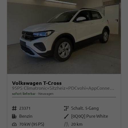
Volkswagen T-Cross
95PS Climatronic+Sitzheiz+PDCvohi+AppConnect+Side+TravelAssist+ACC
sofort lieferbar
Neuwagen
Fahrzeugnr.
Getriebe
23371
Schalt. 5-Gang
Kraftstoff
Außenfarbe
Benzin
[0Q0Q] Pure White
Leistung
Kilometerstand
70 kW (95 PS)
20 km