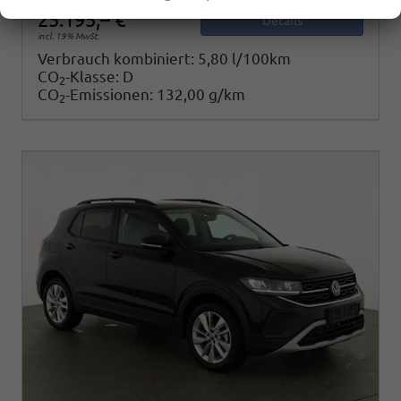
25.195,– €
Details
incl. 19% MwSt.
Verbrauch kombiniert:
5,80 l/100km
CO
-Klasse:
D
2
CO
-Emissionen:
132,00 g/km
2