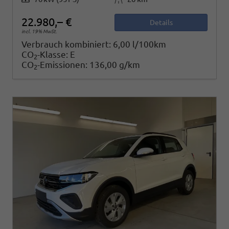
22.980,– €
Details
incl. 19% MwSt.
Verbrauch kombiniert:
6,00 l/100km
CO
-Klasse:
E
2
CO
-Emissionen:
136,00 g/km
2