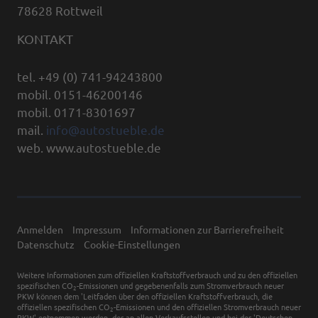
78628 Rottweil
KONTAKT
tel. +49 (0) 741-94243800
mobil. 0151-46200146
mobil. 0171-8301697
mail.
info@autostueble.de
web. www.autostueble.de
Anmelden
Impressum
Informationen zur Barrierefreiheit
Datenschutz
Cookie-Einstellungen
Weitere Informationen zum offiziellen Kraftstoffverbrauch und zu den offiziellen
spezifischen CO
-Emissionen und gegebenenfalls zum Stromverbrauch neuer
2
PKW können dem 'Leitfaden über den offiziellen Kraftstoffverbrauch, die
offiziellen spezifischen CO
-Emissionen und den offiziellen Stromverbrauch neuer
2
PKW' entnommen werden, der an allen Verkaufsstellen und bei der 'Deutschen