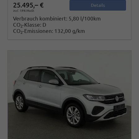
25.495,– €
Details
incl. 19% MwSt.
Verbrauch kombiniert:
5,80 l/100km
CO
-Klasse:
D
2
CO
-Emissionen:
132,00 g/km
2