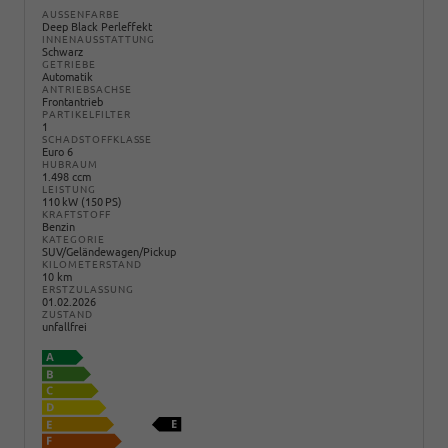
AUSSENFARBE
Deep Black Perleffekt
INNENAUSSTATTUNG
Schwarz
GETRIEBE
Automatik
ANTRIEBSACHSE
Frontantrieb
PARTIKELFILTER
1
SCHADSTOFFKLASSE
Euro 6
HUBRAUM
1.498 ccm
LEISTUNG
110 kW (150 PS)
KRAFTSTOFF
Benzin
KATEGORIE
SUV/Geländewagen/Pickup
KILOMETERSTAND
10 km
ERSTZULASSUNG
01.02.2026
ZUSTAND
unfallfrei