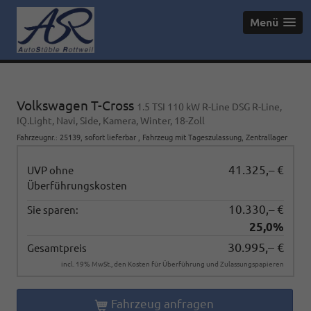
Menü
Volkswagen T-Cross
1.5 TSI 110 kW R-Line DSG R-Line,
IQ.Light, Navi, Side, Kamera, Winter, 18-Zoll
Fahrzeugnr.
:
25139
,
sofort lieferbar
,
Fahrzeug mit Tageszulassung
, Zentrallager
41.325,– €
UVP ohne
Überführungskosten
10.330,– €
Sie sparen:
25,0%
30.995,– €
Gesamtpreis
incl. 19% MwSt., den Kosten für Überführung und Zulassungspapieren
Fahrzeug anfragen