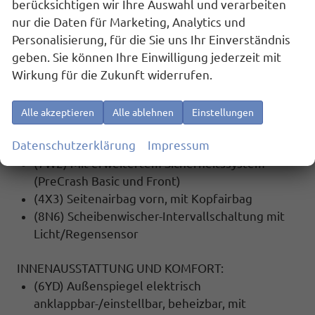
berücksichtigen wir Ihre Auswahl und verarbeiten
(1AS) Elektronisches Stabilisierungsprogramm
nur die Daten für Marketing, Analytics und
(ESP)
Personalisierung, für die Sie uns Ihr Einverständnis
(7X2) Einparkhilfe vorne und hinten
geben. Sie können Ihre Einwilligung jederzeit mit
(4UF) Airbag FS und BFS, ohne Knieairbag, mit
Wirkung für die Zukunft widerrufen.
BFS-Deaktivierung
(6K4) Front Assist inkl. City ANB für ACC high
(7L6) Start-Stopp Automatik
Alle akzeptieren
Alle ablehnen
Einstellungen
(8G4) Matrix-Beam
Datenschutzerklärung
Impressum
(4L6) Innenspiegel automatisch abblendend
(7W2) Mit erweitertem Sicherheitssystem
(PreCrash Basic und Front)
(4X3) Seitenairbag vorn, mit Kopfairbag
(8N6) Scheibenwischer-Intervallschaltung mit
Licht/Regensensor
INNENAUSSTATTUNG UND KOMFORT:
(6YD) Außenspiegel elektrisch
anklappbar-/einstellbar, beheizbar, mit