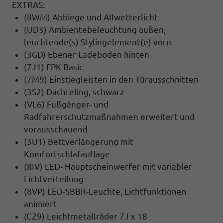
EXTRAS:
(8WM) Abbiege und Allwetterlicht
(UD3) Ambientebeleuchtung außen,
leuchtende(s) Stylingelement(e) vorn
(3GD) Ebener Ladeboden hinten
(7J1) FPK-Basic
(7M9) Einstiegleisten in den Türausschnitten
(3S2) Dachreling, schwarz
(VL6) Fußgänger- und
Radfahrerschutzmaßnahmen erweitert und
vorausschauend
(3U1) Bettverlängerung mit
Komfortschlafauflage
(8IV) LED- Hauptscheinwerfer mit variabler
Lichtverteilung
(8VP) LED-SBBR-Leuchte, Lichtfunktionen
animiert
(CZ9) Leichtmetallräder 7J x 18