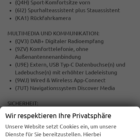
(Q4H) Sport-Komfortsitze vorn
(6I2) Spurhalteassistent plus Stauassistent
(KA1) Rückfahrkamera
MULTIMEDIA UND KOMMUNIKATION:
(QV3) DAB+ Digitaler Radioempfang
(9ZV) Komforttelefonie, ohne
Außenantennenanbindung
(U9E) Extern, USB Typ-C Datenbuchse(n) und
Ladebuchse(n) mit erhöhter Ladeleistung
(9WJ) Wired & Wireless App-Connect
(7UT) Navigationssystem Discover Media
SICHERHEIT:
(EM2) Ablenkungs- und Müdigkeitserkennung
Wir respektieren Ihre Privatsphäre
(8T8) Automatische Distanzregelung (mit
Unsere Website setzt Cookies ein, um unsere
follow to stop) und Speed-Limiter
Dienste für Sie bereitzustellen. Hierbei
(UG1) Berganfahrassistent