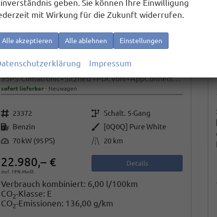
inverständnis geben. Sie können Ihre Einwilligung
ederzeit mit Wirkung für die Zukunft widerrufen.
Alle akzeptieren
Alle ablehnen
Einstellungen
atenschutzerklärung
Impressum
Volkswagen T-Cross
95PS Climatronic+Sitzheiz+PDCvohi+AppConnect+Side+TravelAssist+ACC
sofort lieferbar
Neuwagen
Fahrzeugnr.
Getriebe
23372
Schalt. 5-Gang
Kraftstoff
Außenfarbe
Benzin
[0Q0Q] Pure White
Leistung
Kilometerstand
70 kW (95 PS)
20 km
22.980,– €
Details
incl. 19% MwSt.
Verbrauch kombiniert:
6,00 l/100km
CO
-Klasse:
E
2
CO
-Emissionen:
136,00 g/km
2