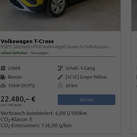
Volkswagen T-Cross
95PS Sitzheiz+PDCvohi+AppConnect+SideAssist+TravelAssist+ACC+Klima
sofort lieferbar
Neuwagen
Fahrzeugnr.
Getriebe
23669
Schalt. 5-Gang
Kraftstoff
Außenfarbe
Benzin
[1C1C] Grape Yellow
Leistung
Kilometerstand
70 kW (95 PS)
20 km
22.480,– €
Details
incl. 19% MwSt.
Verbrauch kombiniert:
6,00 l/100km
CO
-Klasse:
E
2
CO
-Emissionen:
136,00 g/km
2