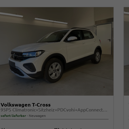
Volkswagen T-Cross
95PS Climatronic+Sitzheiz+PDCvohi+AppConnect+Side+TravelAssist+ACC
sofort lieferbar
Neuwagen