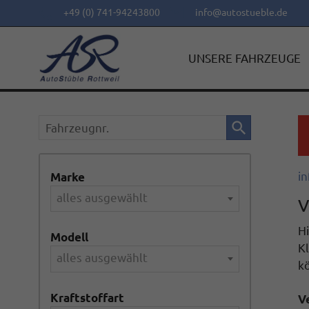
+49 (0) 741-94243800
info@autostueble.de
UNSERE FAHRZEUGE
Fahrzeugnr.
in
Marke
alles ausgewählt
V
Hi
Modell
Kl
alles ausgewählt
k
Kraftstoffart
V