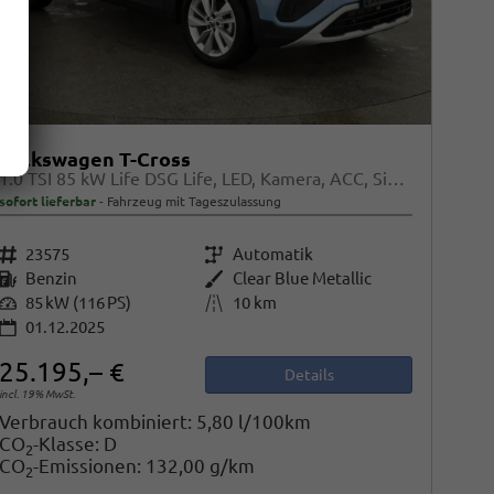
Volkswagen T-Cross
1.0 TSI 85 kW Life DSG Life, LED, Kamera, ACC, Side, Winter, 17-Zoll, 3-J. Garantie
sofort lieferbar
Fahrzeug mit Tageszulassung
Fahrzeugnr.
23575
Getriebe
Automatik
Kraftstoff
Benzin
Außenfarbe
Clear Blue Metallic
Leistung
85 kW (116 PS)
Kilometerstand
10 km
01.12.2025
25.195,– €
Details
incl. 19% MwSt.
Verbrauch kombiniert:
5,80 l/100km
CO
-Klasse:
D
2
CO
-Emissionen:
132,00 g/km
2