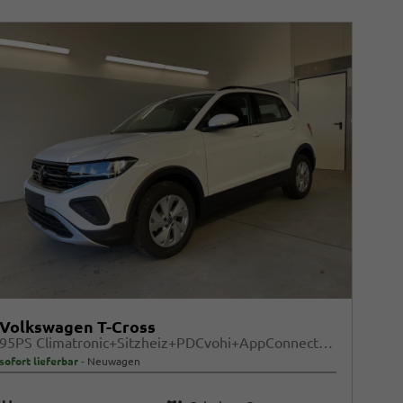
Volkswagen T-Cross
95PS Climatronic+Sitzheiz+PDCvohi+AppConnect+Side+TravelAssist+ACC
sofort lieferbar
Neuwagen