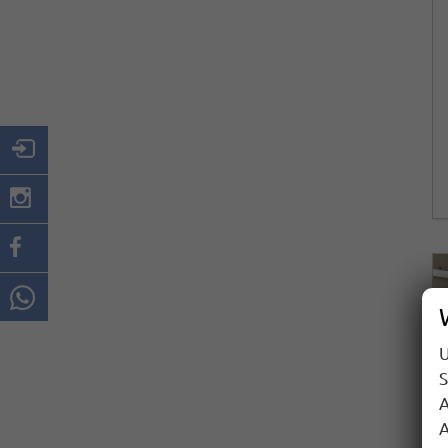
U
S
A
A