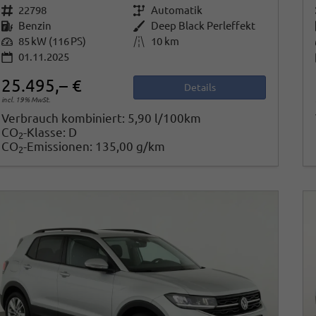
Fahrzeugnr.
22798
Getriebe
Automatik
Kraftstoff
Benzin
Außenfarbe
Deep Black Perleffekt
Leistung
85 kW (116 PS)
Kilometerstand
10 km
01.11.2025
25.495,– €
Details
incl. 19% MwSt.
Verbrauch kombiniert:
5,90 l/100km
CO
-Klasse:
D
2
CO
-Emissionen:
135,00 g/km
2