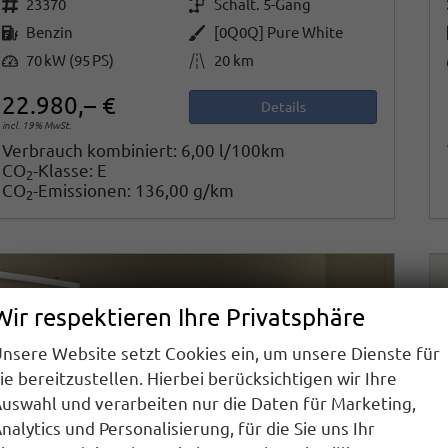
Fahrzeugnr.
Getriebe
23370
Schalt. 5-Gang
Kraftstoff
Außenfarbe
Benzin
[0Q0Q] Pure White
Leistung
Kilometerstand
70 kW (95 PS)
20 km
22.980,– €
Details
incl. 19% MwSt.
Verbrauch kombiniert:
6,00 l/100km
CO
-Klasse:
E
2
CO
-Emissionen:
136,00 g/km
2
Wir respektieren Ihre Privatsphäre
nsere Website setzt Cookies ein, um unsere Dienste für
ie bereitzustellen. Hierbei berücksichtigen wir Ihre
uswahl und verarbeiten nur die Daten für Marketing,
nalytics und Personalisierung, für die Sie uns Ihr