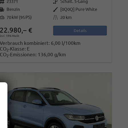
Fahrzeugnr.
Getriebe
23371
Schalt. 5-Gang
Kraftstoff
Außenfarbe
Benzin
[0Q0Q] Pure White
Leistung
Kilometerstand
70 kW (95 PS)
20 km
22.980,– €
Details
incl. 19% MwSt.
Verbrauch kombiniert:
6,00 l/100km
CO
-Klasse:
E
2
CO
-Emissionen:
136,00 g/km
2