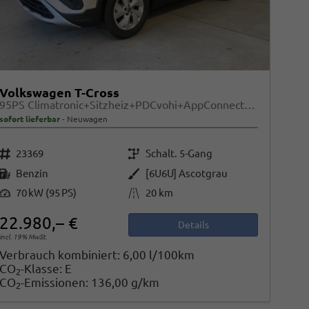
Volkswagen T-Cross
95PS Climatronic+Sitzheiz+PDCvohi+AppConnect+Side+TravelAssist+ACC
sofort lieferbar
Neuwagen
Fahrzeugnr.
Getriebe
23369
Schalt. 5-Gang
Kraftstoff
Außenfarbe
Benzin
[6U6U] Ascotgrau
Leistung
Kilometerstand
70 kW (95 PS)
20 km
22.980,– €
Details
incl. 19% MwSt.
Verbrauch kombiniert:
6,00 l/100km
CO
-Klasse:
E
2
CO
-Emissionen:
136,00 g/km
2