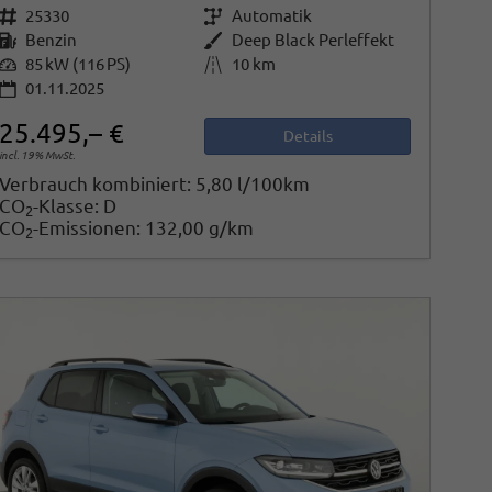
Fahrzeugnr.
25330
Getriebe
Automatik
Kraftstoff
Benzin
Außenfarbe
Deep Black Perleffekt
Leistung
85 kW (116 PS)
Kilometerstand
10 km
01.11.2025
25.495,– €
Details
incl. 19% MwSt.
Verbrauch kombiniert:
5,80 l/100km
CO
-Klasse:
D
2
CO
-Emissionen:
132,00 g/km
2