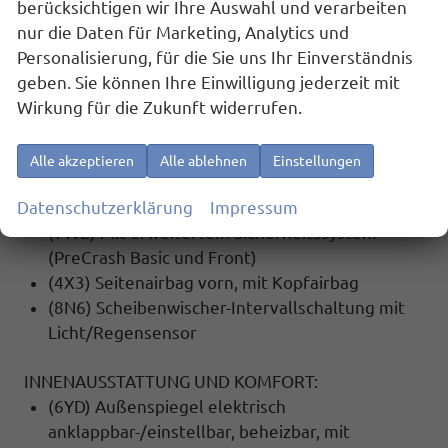
berücksichtigen wir Ihre Auswahl und verarbeiten
(1AS) Elektronisches Stabilisierungsprogramm
nur die Daten für Marketing, Analytics und
(ESP)
Personalisierung, für die Sie uns Ihr Einverständnis
(7X2) Einparkhilfe vorne und hinten
geben. Sie können Ihre Einwilligung jederzeit mit
(4UF) Airbag FS und BFS, ohne Knieairbag, mit
Wirkung für die Zukunft widerrufen.
BFS-Deaktivierung
(6K4) Front Assist inkl. City ANB für ACC high
(7L6) Start-Stopp Automatik
Alle akzeptieren
Alle ablehnen
Einstellungen
(8G4) Matrix-Beam
Datenschutzerklärung
Impressum
(4L6) Innenspiegel automatisch abblendend
(7W2) Mit erweitertem Sicherheitssystem
(PreCrash Basic und Front)
(4X3) Seitenairbag vorn, mit Kopfairbag
(8N6) Scheibenwischer-Intervallschaltung mit
Licht/Regensensor
INNENAUSSTATTUNG UND KOMFORT:
(6YD) Außenspiegel elektrisch
anklappbar-/einstellbar, beheizbar, mit