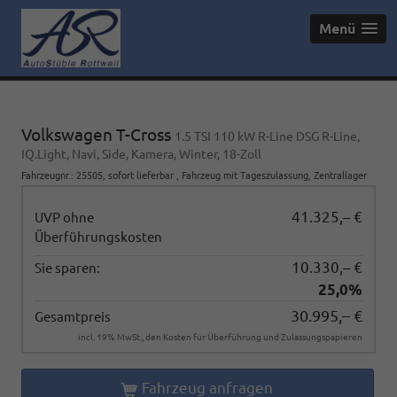
Menü
Volkswagen T-Cross
1.5 TSI 110 kW R-Line DSG R-Line,
IQ.Light, Navi, Side, Kamera, Winter, 18-Zoll
Fahrzeugnr.
:
25505
,
sofort lieferbar
,
Fahrzeug mit Tageszulassung
, Zentrallager
41.325,– €
UVP ohne
Überführungskosten
10.330,– €
Sie sparen:
25,0%
30.995,– €
Gesamtpreis
incl. 19% MwSt., den Kosten für Überführung und Zulassungspapieren
Fahrzeug anfragen