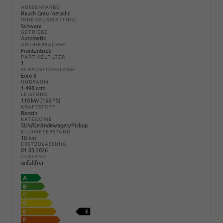
AUSSENFARBE
Rauch Grau Metallic
INNENAUSSTATTUNG
Schwarz
GETRIEBE
Automatik
ANTRIEBSACHSE
Frontantrieb
PARTIKELFILTER
1
SCHADSTOFFKLASSE
Euro 6
HUBRAUM
1.498 ccm
LEISTUNG
110 kW (150 PS)
KRAFTSTOFF
Benzin
KATEGORIE
SUV/Geländewagen/Pickup
KILOMETERSTAND
10 km
ERSTZULASSUNG
01.03.2026
ZUSTAND
unfallfrei