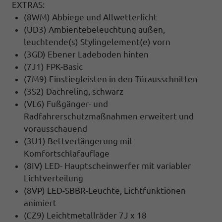
EXTRAS:
(8WM) Abbiege und Allwetterlicht
(UD3) Ambientebeleuchtung außen,
leuchtende(s) Stylingelement(e) vorn
(3GD) Ebener Ladeboden hinten
(7J1) FPK-Basic
(7M9) Einstiegleisten in den Türausschnitten
(3S2) Dachreling, schwarz
(VL6) Fußgänger- und
Radfahrerschutzmaßnahmen erweitert und
vorausschauend
(3U1) Bettverlängerung mit
Komfortschlafauflage
(8IV) LED- Hauptscheinwerfer mit variabler
Lichtverteilung
(8VP) LED-SBBR-Leuchte, Lichtfunktionen
animiert
(CZ9) Leichtmetallräder 7J x 18