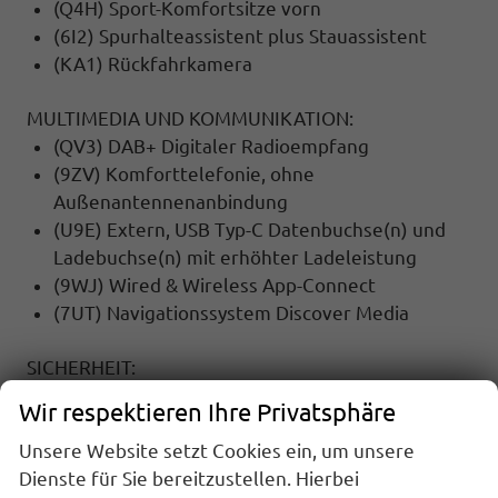
(Q4H) Sport-Komfortsitze vorn
(6I2) Spurhalteassistent plus Stauassistent
(KA1) Rückfahrkamera
MULTIMEDIA UND KOMMUNIKATION:
(QV3) DAB+ Digitaler Radioempfang
(9ZV) Komforttelefonie, ohne
Außenantennenanbindung
(U9E) Extern, USB Typ-C Datenbuchse(n) und
Ladebuchse(n) mit erhöhter Ladeleistung
(9WJ) Wired & Wireless App-Connect
(7UT) Navigationssystem Discover Media
SICHERHEIT:
(EM2) Ablenkungs- und Müdigkeitserkennung
Wir respektieren Ihre Privatsphäre
(8T8) Automatische Distanzregelung (mit
Unsere Website setzt Cookies ein, um unsere
follow to stop) und Speed-Limiter
Dienste für Sie bereitzustellen. Hierbei
(UG1) Berganfahrassistent